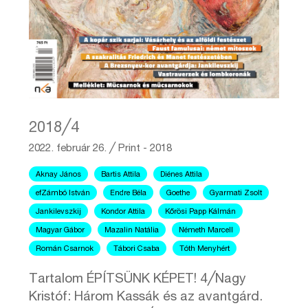
2018╱4
2022. február 26.
╱
Print - 2018
Aknay János
Bartis Attila
Diénes Attila
efZámbó István
Endre Béla
Goethe
Gyarmati Zsolt
Jankilevszkij
Kondor Attila
Kőrösi Papp Kálmán
Magyar Gábor
Mazalin Natália
Németh Marcell
Román Csarnok
Tábori Csaba
Tóth Menyhért
Tartalom ÉPÍTSÜNK KÉPET! 4╱Nagy
Kristóf: Három Kassák és az avantgárd.