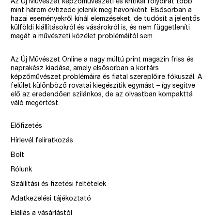
Az Új Művészet képzőművészeti és kritikai folyóirat több
mint három évtizede jelenik meg havonként. Elsősorban a
hazai eseményekről kínál elemzéseket, de tudósít a jelentős
külföldi kiállításokról és vásárokról is, és nem függetleníti
magát a művészeti közélet problémáitól sem.
Az Új Művészet Online a nagy múltú print magazin friss és
naprakész kiadása, amely elsősorban a kortárs
képzőművészet problémáira és fiatal szereplőire fókuszál. A
felület különböző rovatai kiegészítik egymást – így segítve
elő az eredendően szilánkos, de az olvastban kompakttá
váló megértést.
Előfizetés
Hírlevél feliratkozás
Bolt
Rólunk
Szállítási és fizetési feltételek
Adatkezelési tájékoztató
Elállás a vásárlástól