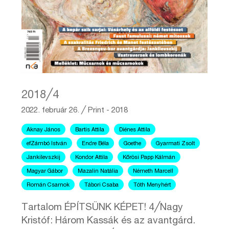
2018╱4
2022. február 26.
╱
Print - 2018
Aknay János
Bartis Attila
Diénes Attila
efZámbó István
Endre Béla
Goethe
Gyarmati Zsolt
Jankilevszkij
Kondor Attila
Kőrösi Papp Kálmán
Magyar Gábor
Mazalin Natália
Németh Marcell
Román Csarnok
Tábori Csaba
Tóth Menyhért
Tartalom ÉPÍTSÜNK KÉPET! 4╱Nagy
Kristóf: Három Kassák és az avantgárd.