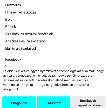
Előfizetés
Hírlevél feliratkozás
Bolt
Rólunk
Szállítási és fizetési feltételek
Adatkezelési tájékoztató
Elállás a vásárlástól
Facebook
Instagram
Az oldal sütiket és egyéb nyomkövető technológiákat alkalmaz, hogy
Issue
javítsa a böngészési élményét, azzal hogy személyre szabott
tartalmakat és célzott hirdetéseket jelenít meg, és elemzi a
–
weboldalunk forgalmát, hogy megtudjuk honnan érkeztek a
design by Solymosi Mór, Sirbik Attila
látogatóink.
webbyzolka
Beállítások
Elfogadom
Elutasítom
megváltoztatása
Copyright 2008-2026 Új Művészet