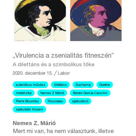
„Virulencia a zsenialitás fitneszén”
A dilettáns és a szimbolikus tőke
2020. december 15.
╱
Labor
autentikus művész
dilettáns
Duchamp
Goethe
metafizika
Nemes Z Márió
Néstor García Canclini
Pierre Bourdieu
Rousseau
spekuláció
spekulatív hozam
Nemes Z. Márió
Mert mi van, ha nem választunk, illetve