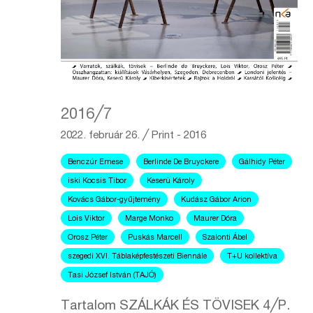
2016╱7
2022. február 26.
╱
Print - 2016
Benczúr Emese
Berlinde De Bruyckere
Gálhidy Péter
iski Kocsis Tibor
Keserü Károly
Kovács Gábor-gyűjtemény
Kudász Gábor Arion
Lois Viktor
Marge Monko
Maurer Dóra
Orosz Péter
Puskás Marcell
Szalonti Ábel
szegedi XVI. Táblaképfestészeti Biennále
T+U kollektíva
Tasi József István (TAJÓ)
Tartalom SZÁLKÁK ÉS TÖVISEK 4╱P.