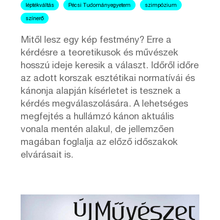
léptékváltás
Pécsi Tudományegyetem
szimpózium
színerő
Mitől lesz egy kép festmény? Erre a
kérdésre a teoretikusok és művészek
hosszú ideje keresik a választ. Időről időre
az adott korszak esztétikai normatívái és
kánonja alapján kísérletet is tesznek a
kérdés megválaszolására. A lehetséges
megfejtés a hullámzó kánon aktuális
vonala mentén alakul, de jellemzően
magában foglalja az előző időszakok
elvárásait is.