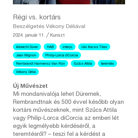
Régi vs. kortárs
Beszélgetés Vékony Déliával
2024. január 11.
╱
Kunszt
Albrecht Dürer
HAB
interjú
iski Kocsis Tibor
Jean Mignon
Philip-Lorca diCorcia
Rembrandt Harmensz Van Rijn
Szűcs Attila
teremtés
Vékony Délia
Új Művészet
Mi mondanivalója lehet Dürernek,
Rembrandtnak és 500 évvel később olyan
kortárs művészeknek, mint Szűcs Attila
vagy Philip-Lorca diCorcia az emberi lét
egyik legmélyebb kérdéséről, a
teremtésről? – teszi fel a kérdést a