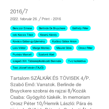
2016╱7
2022. február 26.
╱
Print - 2016
Benczúr Emese
Berlinde De Bruyckere
Gálhidy Péter
iski Kocsis Tibor
Keserü Károly
Kovács Gábor-gyűjtemény
Kudász Gábor Arion
Lois Viktor
Marge Monko
Maurer Dóra
Orosz Péter
Puskás Marcell
Szalonti Ábel
szegedi XVI. Táblaképfestészeti Biennále
T+U kollektíva
Tasi József István (TAJÓ)
Tartalom SZÁLKÁK ÉS TÖVISEK 4╱P.
Szabó Ernő: Varratok. Berlinde de
Bruyckere szobrai és rajzai 8╱Kozák
Csaba: Gyógyító tüskék. In memoriam
Orosz Péter 10╱Hemrik László: Pára és