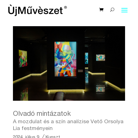
Olvadó mintázatok
A mozdulat és a szín analízise Vető Orsolya
Lia festményein
2024. július 9.
╱
Kunszt