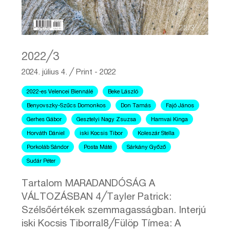
2022╱3
2024. július 4.
╱
Print - 2022
2022-es Velencei Biennálé
Beke László
Benyovszky-Szűcs Domonkos
Don Tamás
Fajó János
Gerhes Gábor
Gesztelyi Nagy Zsuzsa
Hamvai Kinga
Horváth Dániel
iski Kocsis Tibor
Koleszár Stella
Porkoláb Sándor
Posta Máté
Sárkány Győző
Sudár Péter
Tartalom MARADANDÓSÁG A
VÁLTOZÁSBAN 4╱Tayler Patrick:
Szélsőértékek szemmagasságban. Interjú
iski Kocsis Tiborral8╱Fülöp Tímea: A