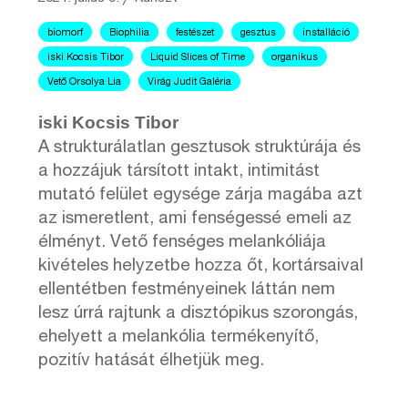
biomorf
Biophilia
festészet
gesztus
installáció
iski Kocsis Tibor
Liquid Slices of Time
organikus
Vető Orsolya Lia
Virág Judit Galéria
iski Kocsis Tibor
A strukturálatlan gesztusok struktúrája és
a hozzájuk társított intakt, intimitást
mutató felület egysége zárja magába azt
az ismeretlent, ami fenségessé emeli az
élményt. Vető fenséges melankóliája
kivételes helyzetbe hozza őt, kortársaival
ellentétben festményeinek láttán nem
lesz úrrá rajtunk a disztópikus szorongás,
ehelyett a melankólia termékenyítő,
pozitív hatását élhetjük meg.