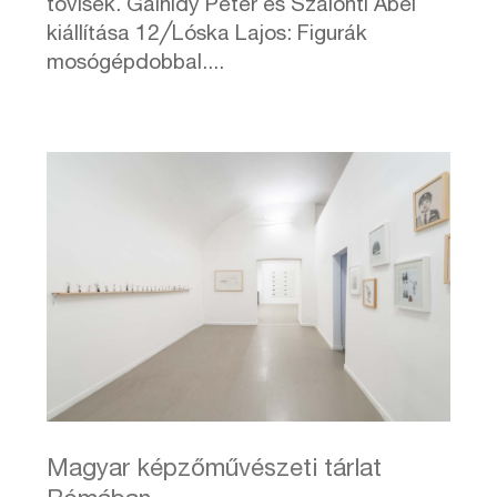
tövisek. Gálhidy Péter és Szalonti Ábel
kiállítása 12╱Lóska Lajos: Figurák
mosógépdobbal....
Magyar képzőművészeti tárlat