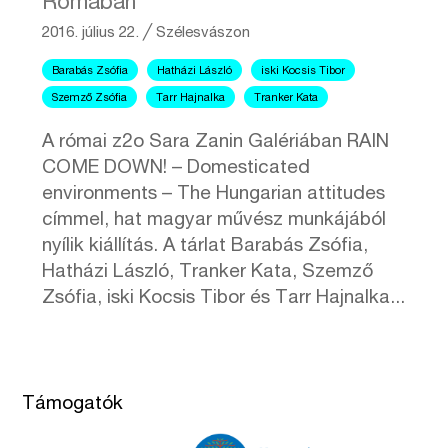
Rómában
2016. július 22.
╱
Szélesvászon
Barabás Zsófia
Hatházi László
iski Kocsis Tibor
Szemző Zsófia
Tarr Hajnalka
Tranker Kata
A római z2o Sara Zanin Galériában RAIN
COME DOWN! – Domesticated
environments – The Hungarian attitudes
címmel, hat magyar művész munkájából
nyílik kiállítás. A tárlat Barabás Zsófia,
Hatházi László, Tranker Kata, Szemző
Zsófia, iski Kocsis Tibor és Tarr Hajnalka...
Támogatók