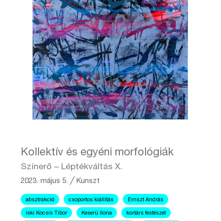
Kollektív és egyéni morfológiák
Színerő – Léptékváltás X.
2023. május 5.
╱
Kunszt
absztrakció
csoportos kiállítás
Ernszt András
iski Kocsis Tibor
Keserü Ilona
kortárs festészet