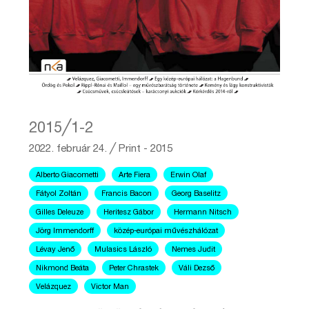
2015╱1-2
2022. február 24.
╱
Print - 2015
Alberto Giacometti
Arte Fiera
Erwin Olaf
Fátyol Zoltán
Francis Bacon
Georg Baselitz
Gilles Deleuze
Heritesz Gábor
Hermann Nitsch
Jörg Immendorff
közép-európai művészhálózat
Lévay Jenő
Mulasics László
Nemes Judit
Nikmond Beáta
Peter Chrastek
Váli Dezső
Velázquez
Victor Man