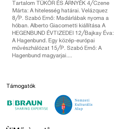
Tartalom TÜKÖR ÉS ÁRNYÉK 4╱Czene
Márta: A hitelesség határai. Velázquez
8╱P. Szabó Ernő: Madárlábak nyoma a
hóban. Alberto Giacometti kiállítása A
HEGENBUND ÉVTIZEDEI 12╱Bajkay Éva:
A Hagenbund. Egy közép-európai
művészhálózat 15╱P. Szabó Ernő: A
Hagenbund magyarjai....
Támogatók