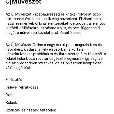
Az Új Művészet képzőművészeti és kritikai folyóirat több
mint három évtizede jelenik meg havonként. Elsősorban a
hazai eseményekről kínál elemzéseket, de tudósít a jelentős
külföldi kiállításokról és vásárokról is, és nem függetleníti
magát a művészeti közélet problémáitól sem.
Az Új Művészet Online a nagy múltú print magazin friss és
naprakész kiadása, amely elsősorban a kortárs
képzőművészet problémáira és fiatal szereplőire fókuszál. A
felület különböző rovatai kiegészítik egymást – így segítve
elő az eredendően szilánkos, de az olvastban kompakttá
váló megértést.
Előfizetés
Hírlevél feliratkozás
Bolt
Rólunk
Szállítási és fizetési feltételek