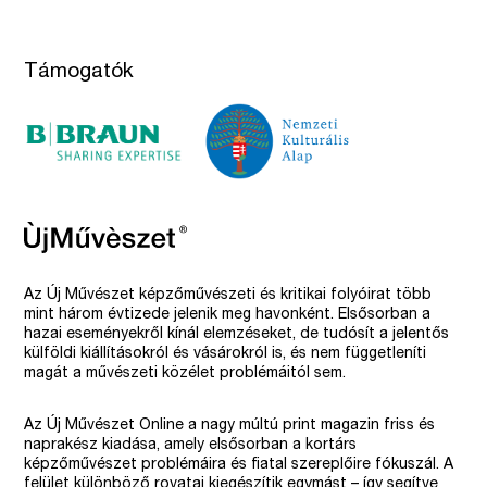
Támogatók
Az Új Művészet képzőművészeti és kritikai folyóirat több
mint három évtizede jelenik meg havonként. Elsősorban a
hazai eseményekről kínál elemzéseket, de tudósít a jelentős
külföldi kiállításokról és vásárokról is, és nem függetleníti
magát a művészeti közélet problémáitól sem.
Az Új Művészet Online a nagy múltú print magazin friss és
naprakész kiadása, amely elsősorban a kortárs
képzőművészet problémáira és fiatal szereplőire fókuszál. A
felület különböző rovatai kiegészítik egymást – így segítve