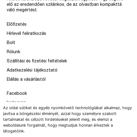
elő az eredendően szilánkos, de az olvastban kompakttá
váló megértést.
Előfizetés
Hírlevél feliratkozás
Bolt
Rólunk
Szállítási és fizetési feltételek
Adatkezelési tájékoztató
Elállás a vásárlástól
Facebook
Instagram
Az oldal sütiket és egyéb nyomkövető technológiákat alkalmaz, hogy
Issue
javítsa a böngészési élményét, azzal hogy személyre szabott
tartalmakat és célzott hirdetéseket jelenít meg, és elemzi a
–
weboldalunk forgalmát, hogy megtudjuk honnan érkeztek a
design by Solymosi Mór, Sirbik Attila
látogatóink.