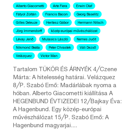
Alberto Giacometti
Arte Fiera
Erwin Olaf
Fátyol Zoltán
Francis Bacon
Georg Baselitz
Gilles Deleuze
Heritesz Gábor
Hermann Nitsch
Jörg Immendorff
közép-európai művészhálózat
Lévay Jenő
Mulasics László
Nemes Judit
Nikmond Beáta
Peter Chrastek
Váli Dezső
Velázquez
Victor Man
Tartalom TÜKÖR ÉS ÁRNYÉK 4╱Czene
Márta: A hitelesség határai. Velázquez
8╱P. Szabó Ernő: Madárlábak nyoma a
hóban. Alberto Giacometti kiállítása A
HEGENBUND ÉVTIZEDEI 12╱Bajkay Éva:
A Hagenbund. Egy közép-európai
művészhálózat 15╱P. Szabó Ernő: A
Hagenbund magyarjai....