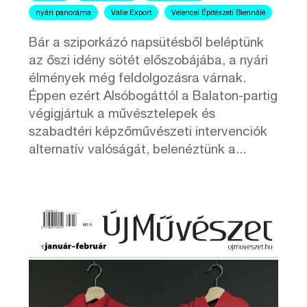
nyári panoráma
Valie Export
Velencei Építészeti Biennálé
Bár a sziporkázó napsütésből beléptünk
az őszi idény sötét előszobájába, a nyári
élmények még feldolgozásra várnak.
Éppen ezért Alsóbogáttól a Balaton-partig
végigjártuk a művésztelepek és
szabadtéri képzőművészeti intervenciók
alternatív valóságát, belenéztünk a...