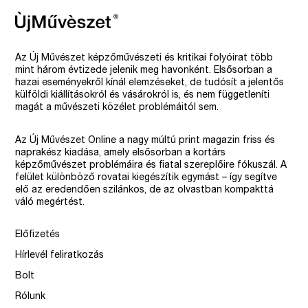
Az Új Művészet képzőművészeti és kritikai folyóirat több
mint három évtizede jelenik meg havonként. Elsősorban a
hazai eseményekről kínál elemzéseket, de tudósít a jelentős
külföldi kiállításokról és vásárokról is, és nem függetleníti
magát a művészeti közélet problémáitól sem.
Az Új Művészet Online a nagy múltú print magazin friss és
naprakész kiadása, amely elsősorban a kortárs
képzőművészet problémáira és fiatal szereplőire fókuszál. A
felület különböző rovatai kiegészítik egymást – így segítve
elő az eredendően szilánkos, de az olvastban kompakttá
váló megértést.
Előfizetés
Hírlevél feliratkozás
Bolt
Rólunk