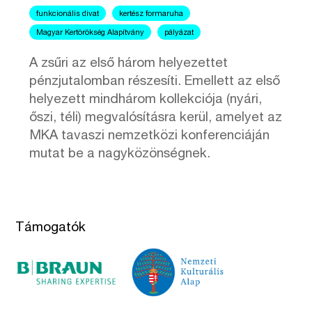
funkcionális divat
kertész formaruha
Magyar Kertörökség Alapítvány
pályázat
A zsűri az első három helyezettet
pénzjutalomban részesíti. Emellett az első
helyezett mindhárom kollekciója (nyári,
őszi, téli) megvalósításra kerül, amelyet az
MKA tavaszi nemzetközi konferenciáján
mutat be a nagyközönségnek.
Támogatók