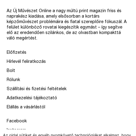
Az Új Művészet Online a nagy múltú print magazin friss és
naprakész kiadása, amely elsősorban a kortárs
képzőművészet problémáira és fiatal szereplőire fókuszál. A
felület különböző rovatai kiegészítik egymást – így segítve
elő az eredendően szilánkos, de az olvastban kompakttá
váló megértést.
Előfizetés
Hírlevél feliratkozás
Bolt
Rólunk
Szállítási és fizetési feltételek
Adatkezelési tájékoztató
Elállás a vásárlástól
Facebook
Instagram
Az oldal sütiket és egyéb nyomkövető technológiákat alkalmaz, hogy