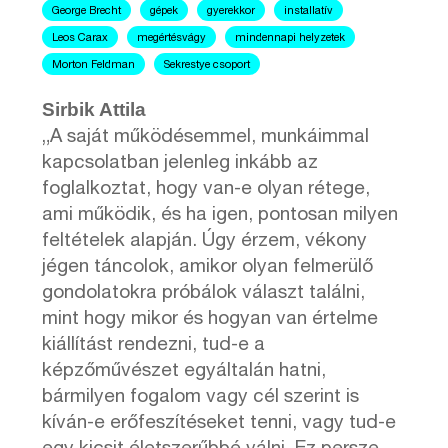
George Brecht
gépek
gyerekkor
installatív
Leos Carax
megértésvágy
mindennapi helyzetek
Morton Feldman
Sekrestye csoport
Sirbik Attila
„A saját működésemmel, munkáimmal
kapcsolatban jelenleg inkább az
foglalkoztat, hogy van-e olyan rétege,
ami működik, és ha igen, pontosan milyen
feltételek alapján. Úgy érzem, vékony
jégen táncolok, amikor olyan felmerülő
gondolatokra próbálok választ találni,
mint hogy mikor és hogyan van értelme
kiállítást rendezni, tud-e a
képzőművészet egyáltalán hatni,
bármilyen fogalom vagy cél szerint is
kíván-e erőfeszítéseket tenni, vagy tud-e