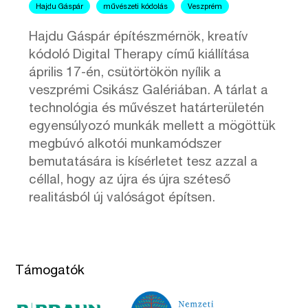
Hajdu Gáspár
művészeti kódolás
Veszprém
Hajdu Gáspár építészmérnök, kreatív
kódoló Digital Therapy című kiállítása
április 17-én, csütörtökön nyílik a
veszprémi Csikász Galériában. A tárlat a
technológia és művészet határterületén
egyensúlyozó munkák mellett a mögöttük
megbúvó alkotói munkamódszer
bemutatására is kísérletet tesz azzal a
céllal, hogy az újra és újra széteső
realitásból új valóságot építsen.
Támogatók