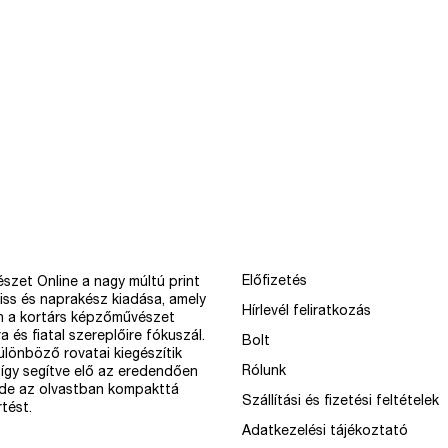
Előfizetés
szet Online a nagy múltú print
iss és naprakész kiadása, amely
Hírlevél feliratkozás
n a kortárs képzőművészet
a és fiatal szereplőire fókuszál.
Bolt
különböző rovatai kiegészítik
Rólunk
így segítve elő az eredendően
 de az olvastban kompakttá
Szállítási és fizetési feltételek
tést.
Adatkezelési tájékoztató