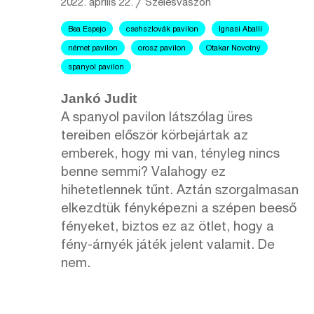
2022. április 22.
╱
Szélesvászon
Bea Espejo
csehszlovák pavilon
Ignasi Aballí
német pavilon
orosz pavilon
Otakar Novotný
spanyol pavilon
Jankó Judit
A spanyol pavilon látszólag üres
tereiben először körbejártak az
emberek, hogy mi van, tényleg nincs
benne semmi? Valahogy ez
hihetetlennek tűnt. Aztán szorgalmasan
elkezdtük fényképezni a szépen beeső
fényeket, biztos ez az ötlet, hogy a
fény-árnyék játék jelent valamit. De
nem.