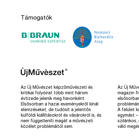
Támogatók
Az Új Művészet képzőművészeti és
Az Új Művé
kritikai folyóirat több mint három
magazin fr
évtizede jelenik meg havonként.
elsősorba
Elsősorban a hazai eseményekről kínál
problémáir
elemzéseket, de tudósít a jelentős
A felület 
külföldi kiállításokról és vásárokról is, és
egymást – 
nem függetleníti magát a művészeti
szilánkos,
közélet problémáitól sem.
váló megér