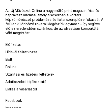
Az Új Művészet Online a nagy múltú print magazin friss és
naprakész kiadása, amely elsősorban a kortárs
képzőművészet problémáira és fiatal szereplőire fókuszál. A
felület különböző rovatai kiegészítik egymást – így segítve
elő az eredendően szilánkos, de az olvastban kompakttá
váló megértést.
Előfizetés
Hírlevél feliratkozás
Bolt
Rólunk
Szállítási és fizetési feltételek
Adatkezelési tájékoztató
Elállás a vásárlástól
Facebook
Instagram