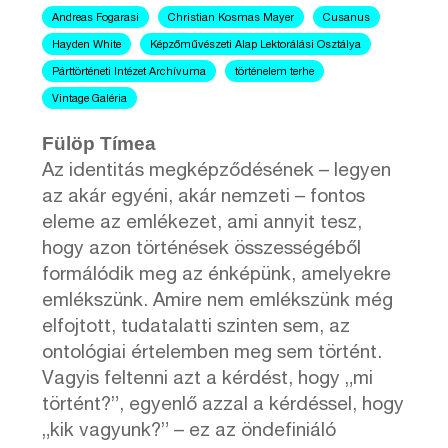
Andreas Fogarasi
Christian Kosmas Mayer
Cusanus
Hayden White
Képzőművészeti Alap Lektorálási Osztálya
Párttörténeti Intézet Archívuma
történelem terhe
Vintage Galéria
Fülöp Tímea
Az identitás megképződésének – legyen
az akár egyéni, akár nemzeti – fontos
eleme az emlékezet, ami annyit tesz,
hogy azon történések összességéből
formálódik meg az énképünk, amelyekre
emlékszünk. Amire nem emlékszünk még
elfojtott, tudatalatti szinten sem, az
ontológiai értelemben meg sem történt.
Vagyis feltenni azt a kérdést, hogy „mi
történt?”, egyenlő azzal a kérdéssel, hogy
„kik vagyunk?” – ez az öndefiniáló