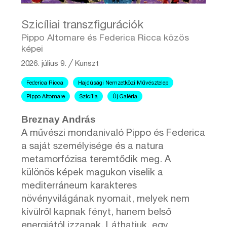
Szicíliai transzfigurációk
Pippo Altomare és Federica Ricca közös
képei
2026. július 9.
╱
Kunszt
Federica Ricca
Hajdúsági Nemzetközi Művésztelep
Pippo Altomare
Szicília
Új Galéria
Breznay András
A művészi mondanivaló Pippo és Federica
a saját személyisége és a natura
metamorfózisa teremtődik meg. A
különös képek magukon viselik a
mediterráneum karakteres
növényvilágának nyomait, melyek nem
kívülről kapnak fényt, hanem belső
energiától izzanak. Láthatjuk, egy