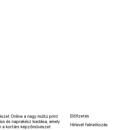
Előfizetés
szet Online a nagy múltú print
iss és naprakész kiadása, amely
Hírlevél feliratkozás
n a kortárs képzőművészet