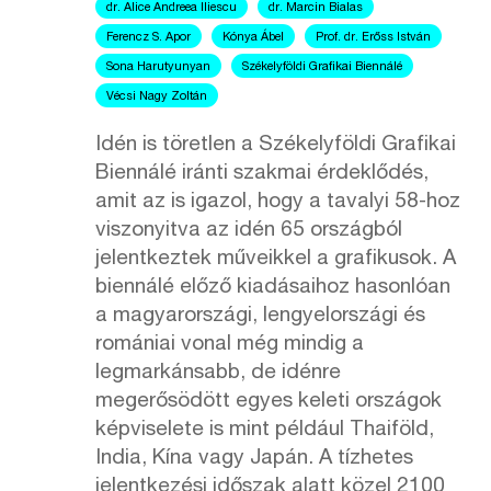
dr. Alice Andreea Iliescu
dr. Marcin Bialas
Ferencz S. Apor
Kónya Ábel
Prof. dr. Erőss István
Sona Harutyunyan
Székelyföldi Grafikai Biennálé
Vécsi Nagy Zoltán
Idén is töretlen a Székelyföldi Grafikai
Biennálé iránti szakmai érdeklődés,
amit az is igazol, hogy a tavalyi 58-hoz
viszonyitva az idén 65 országból
jelentkeztek műveikkel a grafikusok. A
biennálé előző kiadásaihoz hasonlóan
a magyarországi, lengyelországi és
romániai vonal még mindig a
legmarkánsabb, de idénre
megerősödött egyes keleti országok
képviselete is mint például Thaiföld,
India, Kína vagy Japán. A tízhetes
jelentkezési időszak alatt közel 2100