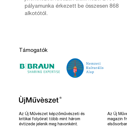
pályamunka érkezett be összesen 868
alkotótól.
Támogatók
Az Új Művészet képzőművészeti és
Az Új Művé
kritikai folyóirat több mint három
magazin fr
évtizede jelenik meg havonként.
elsősorba