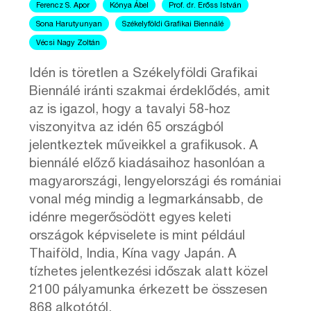
Ferencz S. Apor
Kónya Ábel
Prof. dr. Erőss István
Sona Harutyunyan
Székelyföldi Grafikai Biennálé
Vécsi Nagy Zoltán
Idén is töretlen a Székelyföldi Grafikai
Biennálé iránti szakmai érdeklődés, amit
az is igazol, hogy a tavalyi 58-hoz
viszonyitva az idén 65 országból
jelentkeztek műveikkel a grafikusok. A
biennálé előző kiadásaihoz hasonlóan a
magyarországi, lengyelországi és romániai
vonal még mindig a legmarkánsabb, de
idénre megerősödött egyes keleti
országok képviselete is mint például
Thaiföld, India, Kína vagy Japán. A
tízhetes jelentkezési időszak alatt közel
2100 pályamunka érkezett be összesen
868 alkotótól.