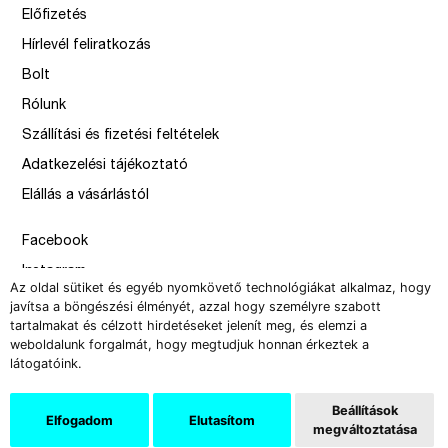
Előfizetés
Hírlevél feliratkozás
Bolt
Rólunk
Szállítási és fizetési feltételek
Adatkezelési tájékoztató
Elállás a vásárlástól
Facebook
Instagram
Az oldal sütiket és egyéb nyomkövető technológiákat alkalmaz, hogy
Issue
javítsa a böngészési élményét, azzal hogy személyre szabott
tartalmakat és célzott hirdetéseket jelenít meg, és elemzi a
–
weboldalunk forgalmát, hogy megtudjuk honnan érkeztek a
design by Solymosi Mór, Sirbik Attila
látogatóink.
webbyzolka
Beállítások
Elfogadom
Elutasítom
megváltoztatása
Copyright 2008-2026 Új Művészet