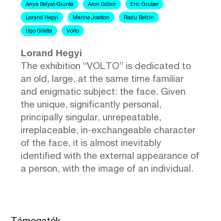
Anya Belyat-Giunta
Aron Gàbor
Eric Gruber
Lorand Hegyi
Marine Joatton
Radu Belcin
Ugo Giletta
Volto
Lorand Hegyi
The exhibition “VOLTO” is dedicated to
an old, large, at the same time familiar
and enigmatic subject: the face. Given
the unique, significantly personal,
principally singular, unrepeatable,
irreplaceable, in-exchangeable character
of the face, it is almost inevitably
identified with the external appearance of
a person, with the image of an individual.