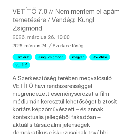
VETÍTŐ 7.0 // Nem mentem el apám
temetésére / Vendég: Kungl
Zsigmond
2026. március 26. 19:00
2026. március 24.
╱
Szerkesztőség
Filmklub
Kungl Zsigmond
magyar
Rövidfilm
VETÍTŐ
A Szerkesztőség terében megvalósuló
VETÍTŐ havi rendszerességgel
megrendezett eseménysorozat a film
médiumán keresztül lehetőséget biztosít
kortárs képzőművészeti – és annak
kontextuális jellegéből fakadóan –
aktuális társadalmi jelenségek
demokratikus diskurzusainak további