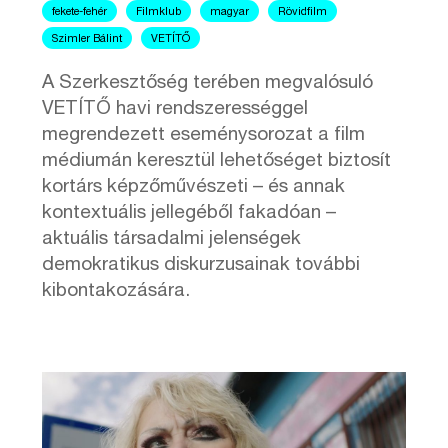
fekete-fehér
Filmklub
magyar
Rövidfilm
Szimler Bálint
VETÍTŐ
A Szerkesztőség terében megvalósuló
VETÍTŐ havi rendszerességgel
megrendezett eseménysorozat a film
médiumán keresztül lehetőséget biztosít
kortárs képzőművészeti – és annak
kontextuális jellegéből fakadóan –
aktuális társadalmi jelenségek
demokratikus diskurzusainak további
kibontakozására.