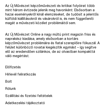
Az Új Művészet képzőművészeti és kritikai folyóirat több
mint három évtizede jelenik meg havonként. Elsősorban a
hazai eseményekről kínál elemzéseket, de tudósít a jelentős
külföldi kiállításokról és vásárokról is, és nem függetleníti
magát a művészeti közélet problémáitól sem.
Az Új Művészet Online a nagy múltú print magazin friss és
naprakész kiadása, amely elsősorban a kortárs
képzőművészet problémáira és fiatal szereplőire fókuszál. A
felület különböző rovatai kiegészítik egymást – így segítve
elő az eredendően szilánkos, de az olvastban kompakttá
váló megértést.
Előfizetés
Hírlevél feliratkozás
Bolt
Rólunk
Szállítási és fizetési feltételek
Adatkezelési tájékoztató