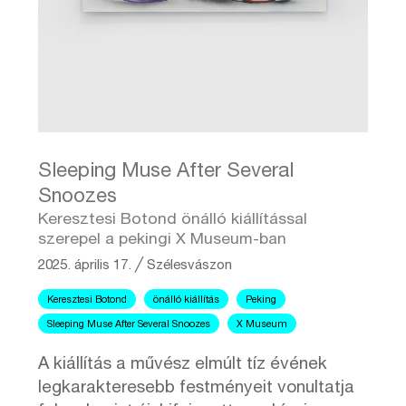
Sleeping Muse After Several
Snoozes
Keresztesi Botond önálló kiállítással
szerepel a pekingi X Museum-ban
2025. április 17.
╱
Szélesvászon
Keresztesi Botond
önálló kiállítás
Peking
Sleeping Muse After Several Snoozes
X Museum
A kiállítás a művész elmúlt tíz évének
legkarakteresebb festményeit vonultatja