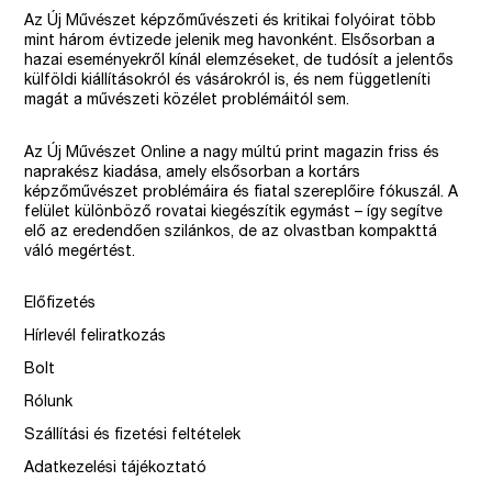
Az Új Művészet képzőművészeti és kritikai folyóirat több
mint három évtizede jelenik meg havonként. Elsősorban a
hazai eseményekről kínál elemzéseket, de tudósít a jelentős
külföldi kiállításokról és vásárokról is, és nem függetleníti
magát a művészeti közélet problémáitól sem.
Az Új Művészet Online a nagy múltú print magazin friss és
naprakész kiadása, amely elsősorban a kortárs
képzőművészet problémáira és fiatal szereplőire fókuszál. A
felület különböző rovatai kiegészítik egymást – így segítve
elő az eredendően szilánkos, de az olvastban kompakttá
váló megértést.
Előfizetés
Hírlevél feliratkozás
Bolt
Rólunk
Szállítási és fizetési feltételek
Adatkezelési tájékoztató