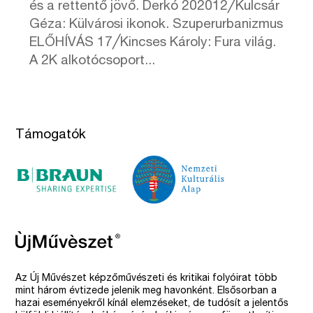
és a rettentő jövő. Derkó 202012╱Kulcsár
Géza: Külvárosi ikonok. Szuperurbanizmus
ELŐHÍVÁS 17╱Kincses Károly: Fura világ.
A 2K alkotócsoport...
Támogatók
Az Új Művészet képzőművészeti és kritikai folyóirat több
mint három évtizede jelenik meg havonként. Elsősorban a
hazai eseményekről kínál elemzéseket, de tudósít a jelentős