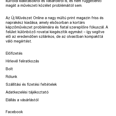
külföldi kiállításokról és vásárokról is, és nem függetleníti
magát a művészeti közélet problémáitól sem.
Az Új Művészet Online a nagy múltú print magazin friss és
naprakész kiadása, amely elsősorban a kortárs
képzőművészet problémáira és fiatal szereplőire fókuszál. A
felület különböző rovatai kiegészítik egymást – így segítve
elő az eredendően szilánkos, de az olvastban kompakttá
váló megértést.
Előfizetés
Hírlevél feliratkozás
Bolt
Rólunk
Szállítási és fizetési feltételek
Adatkezelési tájékoztató
Elállás a vásárlástól
Facebook