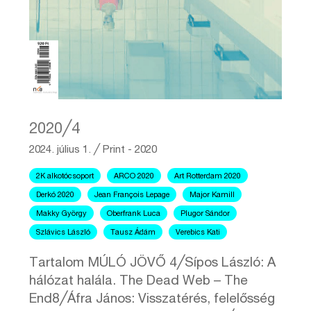
2020╱4
2024. július 1.
╱
Print - 2020
2K alkotócsoport
ARCO 2020
Art Rotterdam 2020
Derkó 2020
Jean François Lepage
Major Kamill
Makky György
Oberfrank Luca
Plugor Sándor
Szlávics László
Tausz Ádám
Verebics Kati
Tartalom MÚLÓ JÖVŐ 4╱Sípos László: A
hálózat halála. The Dead Web – The
End8╱Áfra János: Visszatérés, felelősség