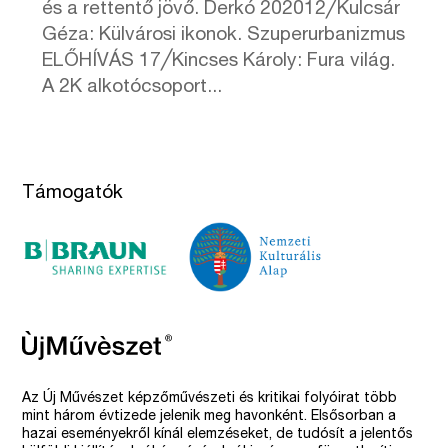
és a rettentő jövő. Derkó 202012╱Kulcsár
Géza: Külvárosi ikonok. Szuperurbanizmus
ELŐHÍVÁS 17╱Kincses Károly: Fura világ.
A 2K alkotócsoport...
Támogatók
Az Új Művészet képzőművészeti és kritikai folyóirat több
mint három évtizede jelenik meg havonként. Elsősorban a
hazai eseményekről kínál elemzéseket, de tudósít a jelentős