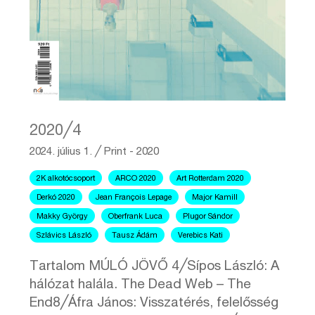
2020╱4
2024. július 1.
╱
Print - 2020
2K alkotócsoport
ARCO 2020
Art Rotterdam 2020
Derkó 2020
Jean François Lepage
Major Kamill
Makky György
Oberfrank Luca
Plugor Sándor
Szlávics László
Tausz Ádám
Verebics Kati
Tartalom MÚLÓ JÖVŐ 4╱Sípos László: A
hálózat halála. The Dead Web – The
End8╱Áfra János: Visszatérés, felelősség