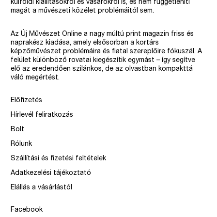
külföldi kiállításokról és vásárokról is, és nem függetleníti
magát a művészeti közélet problémáitól sem.
Az Új Művészet Online a nagy múltú print magazin friss és
naprakész kiadása, amely elsősorban a kortárs
képzőművészet problémáira és fiatal szereplőire fókuszál. A
felület különböző rovatai kiegészítik egymást – így segítve
elő az eredendően szilánkos, de az olvastban kompakttá
váló megértést.
Előfizetés
Hírlevél feliratkozás
Bolt
Rólunk
Szállítási és fizetési feltételek
Adatkezelési tájékoztató
Elállás a vásárlástól
Facebook