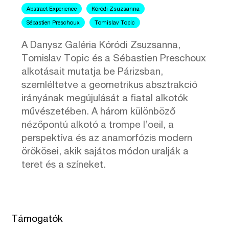
Abstract Experience
Kóródi Zsuzsanna
Sébastien Preschoux
Tomislav Topic
A Danysz Galéria Kóródi Zsuzsanna,
Tomislav Topic és a Sébastien Preschoux
alkotásait mutatja be Párizsban,
szemléltetve a geometrikus absztrakció
irányának megújulását a fiatal alkotók
művészetében. A három különböző
nézőpontú alkotó a trompe l’oeil, a
perspektíva és az anamorfózis modern
örökösei, akik sajátos módon uralják a
teret és a színeket.
Támogatók