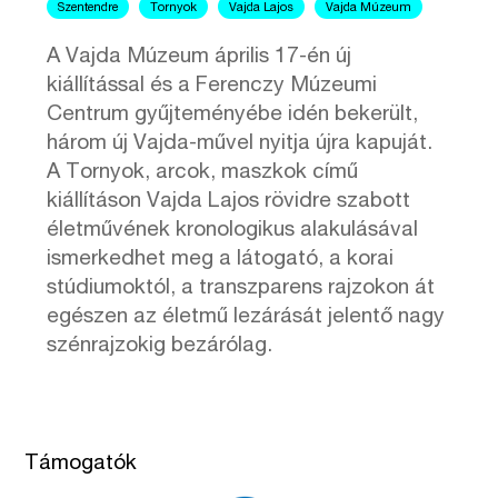
Szentendre
Tornyok
Vajda Lajos
Vajda Múzeum
A Vajda Múzeum április 17-én új
kiállítással és a Ferenczy Múzeumi
Centrum gyűjteményébe idén bekerült,
három új Vajda-művel nyitja újra kapuját.
A Tornyok, arcok, maszkok című
kiállításon Vajda Lajos rövidre szabott
életművének kronologikus alakulásával
ismerkedhet meg a látogató, a korai
stúdiumoktól, a transzparens rajzokon át
egészen az életmű lezárását jelentő nagy
szénrajzokig bezárólag.
Támogatók