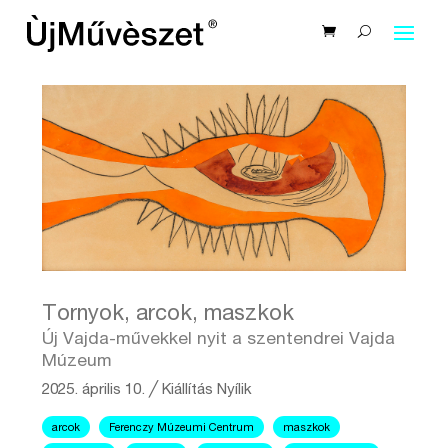
Tornyok, arcok, maszkok
Új Vajda-művekkel nyit a szentendrei Vajda
Múzeum
2025. április 10.
╱
Kiállítás
Nyílik
arcok
Ferenczy Múzeumi Centrum
maszkok