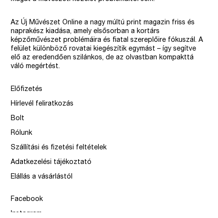
Az Új Művészet Online a nagy múltú print magazin friss és
naprakész kiadása, amely elsősorban a kortárs
képzőművészet problémáira és fiatal szereplőire fókuszál. A
felület különböző rovatai kiegészítik egymást – így segítve
elő az eredendően szilánkos, de az olvastban kompakttá
váló megértést.
Előfizetés
Hírlevél feliratkozás
Bolt
Rólunk
Szállítási és fizetési feltételek
Adatkezelési tájékoztató
Elállás a vásárlástól
Facebook
Instagram