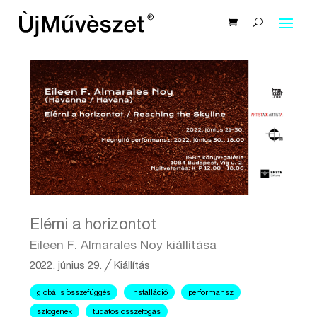
Elérni a horizontot
Eileen F. Almarales Noy kiállítása
2022. június 29.
╱
Kiállítás
globális összefüggés
installáció
performansz
szlogenek
tudatos összefogás