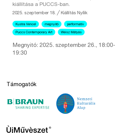
kiállítása a PUCCS-ban.
2025. szeptember 18.
╱
Kiállítás
Nyílik
Kustra Vencel
megnyitó
performatív
Puccs Contemporary Art
Weisz Mátyás
Megnyitó: 2025. szeptember 26., 18:00-
19:30
Támogatók