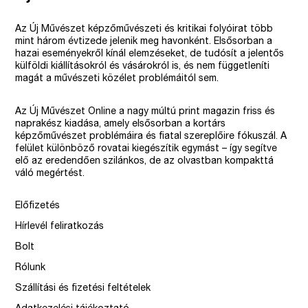
Az Új Művészet képzőművészeti és kritikai folyóirat több
mint három évtizede jelenik meg havonként. Elsősorban a
hazai eseményekről kínál elemzéseket, de tudósít a jelentős
külföldi kiállításokról és vásárokról is, és nem függetleníti
magát a művészeti közélet problémáitól sem.
Az Új Művészet Online a nagy múltú print magazin friss és
naprakész kiadása, amely elsősorban a kortárs
képzőművészet problémáira és fiatal szereplőire fókuszál. A
felület különböző rovatai kiegészítik egymást – így segítve
elő az eredendően szilánkos, de az olvastban kompakttá
váló megértést.
Előfizetés
Hírlevél feliratkozás
Bolt
Rólunk
Szállítási és fizetési feltételek