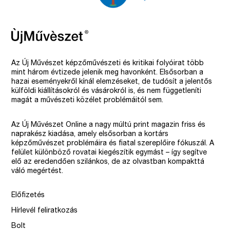
Az Új Művészet képzőművészeti és kritikai folyóirat több
mint három évtizede jelenik meg havonként. Elsősorban a
hazai eseményekről kínál elemzéseket, de tudósít a jelentős
külföldi kiállításokról és vásárokról is, és nem függetleníti
magát a művészeti közélet problémáitól sem.
Az Új Művészet Online a nagy múltú print magazin friss és
naprakész kiadása, amely elsősorban a kortárs
képzőművészet problémáira és fiatal szereplőire fókuszál. A
felület különböző rovatai kiegészítik egymást – így segítve
elő az eredendően szilánkos, de az olvastban kompakttá
váló megértést.
Előfizetés
Hírlevél feliratkozás
Bolt