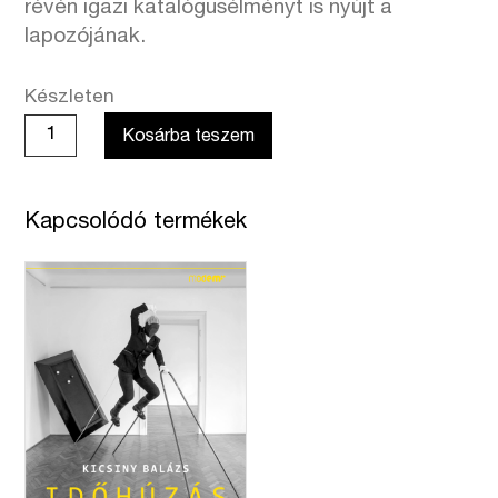
révén igazi katalógusélményt is nyújt a
lapozójának.
Készleten
Merhán
Kosárba teszem
Orsolya:
A
mű
Kapcsolódó termékek
súlya
–
Elekes
Károly
mennyiség