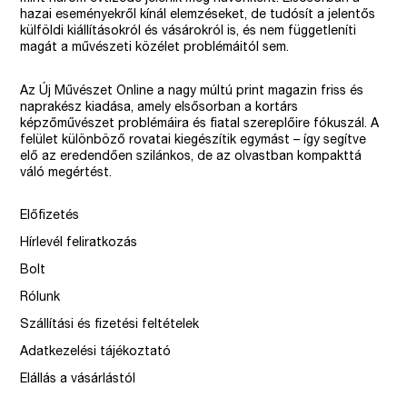
hazai eseményekről kínál elemzéseket, de tudósít a jelentős
külföldi kiállításokról és vásárokról is, és nem függetleníti
magát a művészeti közélet problémáitól sem.
Az Új Művészet Online a nagy múltú print magazin friss és
naprakész kiadása, amely elsősorban a kortárs
képzőművészet problémáira és fiatal szereplőire fókuszál. A
felület különböző rovatai kiegészítik egymást – így segítve
elő az eredendően szilánkos, de az olvastban kompakttá
váló megértést.
Előfizetés
Hírlevél feliratkozás
Bolt
Rólunk
Szállítási és fizetési feltételek
Adatkezelési tájékoztató
Elállás a vásárlástól