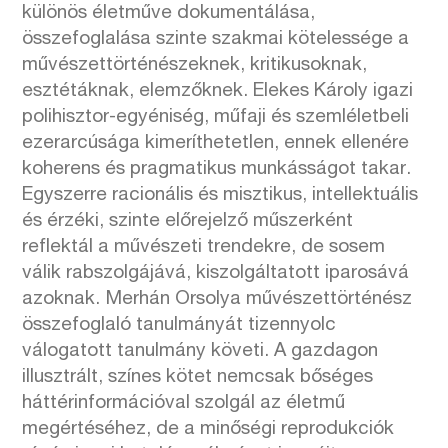
különös életműve dokumentálása,
összefoglalása szinte szakmai kötelessége a
művészettörténészeknek, kritikusoknak,
esztétáknak, elemzőknek. Elekes Károly igazi
polihisztor-egyéniség, műfaji és szemléletbeli
ezerarcúsága kimeríthetetlen, ennek ellenére
koherens és pragmatikus munkásságot takar.
Egyszerre racionális és misztikus, intellektuális
és érzéki, szinte előrejelző műszerként
reflektál a művészeti trendekre, de sosem
válik rabszolgájává, kiszolgáltatott iparosává
azoknak. Merhán Orsolya művészettörténész
összefoglaló tanulmányát tizennyolc
válogatott tanulmány követi. A gazdagon
illusztrált, színes kötet nemcsak bőséges
háttérinformációval szolgál az életmű
megértéséhez, de a minőségi reprodukciók