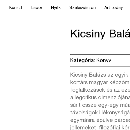
Kunszt
Labor
Nyílik
Szélesvászon
Art today
Kicsiny Bal
Kategória:
Könyv
Kicsiny Balázs az egyik
kortárs magyar képzőmű
foglalkozások és az ez
allegorikus dimenzióján
sűrít össze egy-egy műal
távolságok illékonyságár
egymásra épülve párbe
jellemeket, filozófiai 