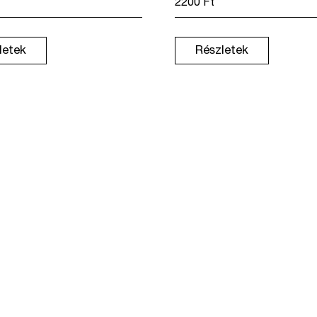
2200
Ft
letek
Részletek