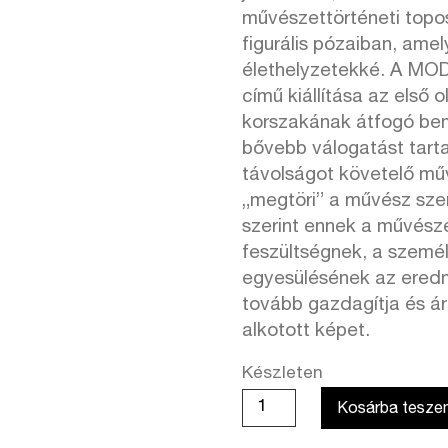
művészettörténeti topos
figurális pózaiban, ame
élethelyzetekké. A MO
című kiállítása az első 
korszakának átfogó bemu
bővebb válogatást tart
távolságot követelő mű
„megtöri” a művész sz
szerint ennek a művész
feszültségnek, a szemé
egyesülésének az eredm
tovább gazdagítja és ár
alkotott képet.
Készleten
Kicsiny
Kosárba tesze
Balázs: