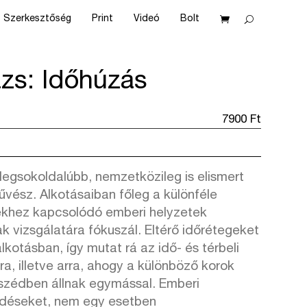
Szerkesztőség
Print
Videó
Bolt
ázs: Időhúzás
7900
Ft
 legsokoldalúbb, nemzetközileg is elismert
vész. Alkotásaiban főleg a különféle
ekhez kapcsolódó emberi helyzetek
ak vizsgálatára fókuszál. Eltérő időrétegeket
kotásban, így mutat rá az idő- és térbeli
a, illetve arra, ahogy a különböző korok
szédben állnak egymással. Emberi
kérdéseket, nem egy esetben