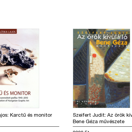
Időhúzás
mennyiség
jos: Karctű és monitor
Szeifert Judit: Az örök kív
Bene Géza művészete