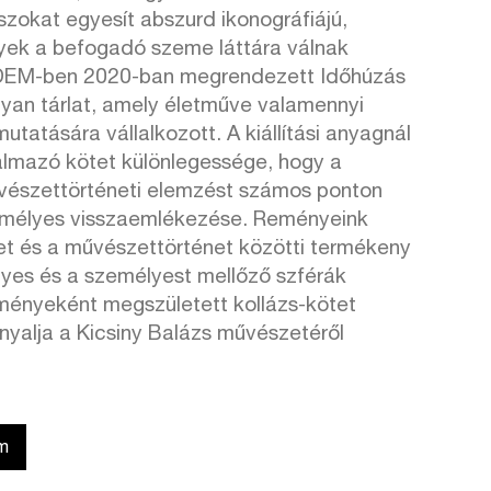
zokat egyesít abszurd ikonográfiájú,
lyek a befogadó szeme láttára válnak
DEM-ben 2020-ban megrendezett Időhúzás
olyan tárlat, amely életműve valamennyi
tatására vállalkozott. A kiállítási anyagnál
almazó kötet különlegessége, hogy a
vészettörténeti elemzést számos ponton
emélyes visszaemlékezése. Reményeink
et és a művészettörténet közötti termékeny
lyes és a személyest mellőző szférák
ényeként megszületett kollázs-kötet
nyalja a Kicsiny Balázs művészetéről
m