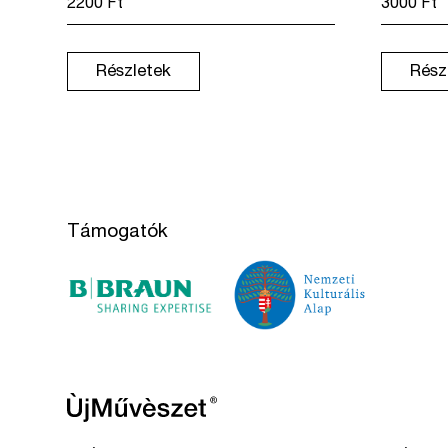
2200
Ft
3000
Ft
Részletek
Rész
Támogatók