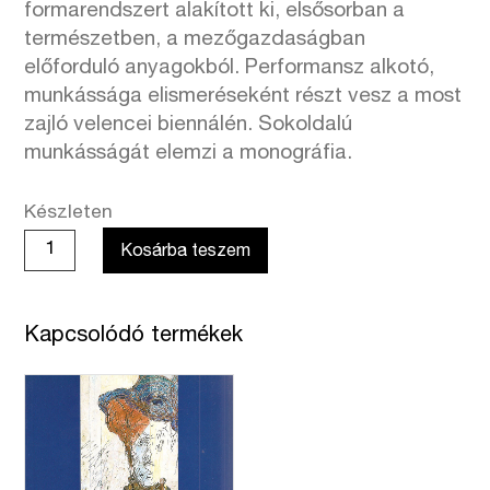
formarendszert alakított ki, elsősorban a
természetben, a mezőgazdaságban
előforduló anyagokból. Performansz alkotó,
munkássága elismeréseként részt vesz a most
zajló velencei biennálén. Sokoldalú
munkásságát elemzi a monográfia.
Készleten
Bán
Kosárba teszem
András,
Novotny
Tihamér:
Kapcsolódó termékek
Bukta
Imre
mennyiség