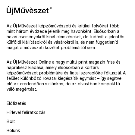
Az Új Művészet képzőművészeti és kritikai folyóirat több
mint három évtizede jelenik meg havonként. Elsősorban a
hazai eseményekről kínál elemzéseket, de tudósít a jelentős
külföldi kiállításokról és vásárokról is, és nem függetleníti
magát a művészeti közélet problémáitól sem.
Az Új Művészet Online a nagy múltú print magazin friss és
naprakész kiadása, amely elsősorban a kortárs
képzőművészet problémáira és fiatal szereplőire fókuszál. A
felület különböző rovatai kiegészítik egymást – így segítve
elő az eredendően szilánkos, de az olvastban kompakttá
váló megértést.
Előfizetés
Hírlevél feliratkozás
Bolt
Rólunk