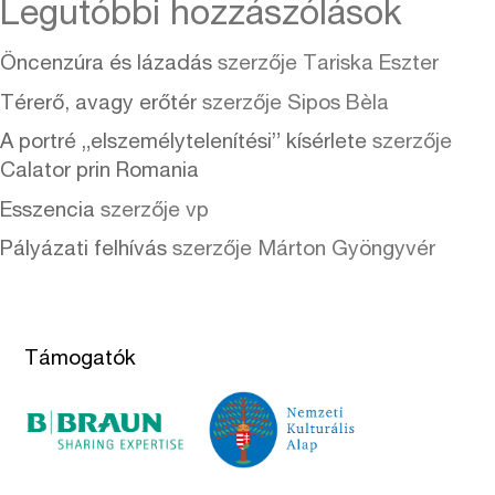
Legutóbbi hozzászólások
Öncenzúra és lázadás
szerzője
Tariska Eszter
Térerő, avagy erőtér
szerzője
Sipos Bèla
A portré „elszemélytelenítési” kísérlete
szerzője
Calator prin Romania
Esszencia
szerzője
vp
Pályázati felhívás
szerzője
Márton Gyöngyvér
Támogatók