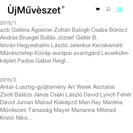
2019╱1
acb Galéria Ágoston Zoltán Balogh Csaba Böröcz
András Bruegel Bullás József Gellér B.
István Hegyeshalmi László Jelenkor Kecskeméti
Művésztelep Közép-európai avantgárd Leverkühn-
képlet Pados Gábor Reigl...
2019╱2
Antal–Lusztig-gyűjtemény Art Week Asztalos
Zsolt Balázs János Csáki László David Lynch Fehér
Dávid Juman Malouf Kisképző Man Ray Matéria
Művészeti Társaság Mayer Marianna Milorad
Krstić Niko...