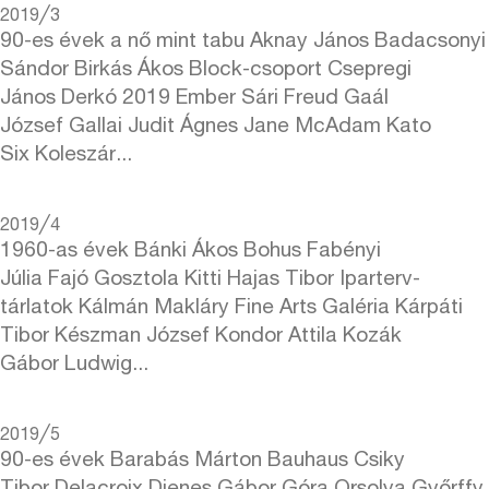
2019╱3
90-es évek a nő mint tabu Aknay János Badacsonyi
Sándor Birkás Ákos Block-csoport Csepregi
János Derkó 2019 Ember Sári Freud Gaál
József Gallai Judit Ágnes Jane McAdam Kato
Six Koleszár...
2019╱4
1960-as évek Bánki Ákos Bohus Fabényi
Júlia Fajó Gosztola Kitti Hajas Tibor Iparterv-
tárlatok Kálmán Makláry Fine Arts Galéria Kárpáti
Tibor Készman József Kondor Attila Kozák
Gábor Ludwig...
2019╱5
90-es évek Barabás Márton Bauhaus Csiky