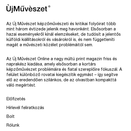
Az Új Művészet képzőművészeti és kritikai folyóirat több
mint három évtizede jelenik meg havonként. Elsősorban a
hazai eseményekről kínál elemzéseket, de tudósít a jelentős
külföldi kiállításokról és vásárokról is, és nem függetleníti
magát a művészeti közélet problémáitól sem.
Az Új Művészet Online a nagy múltú print magazin friss és
naprakész kiadása, amely elsősorban a kortárs
képzőművészet problémáira és fiatal szereplőire fókuszál. A
felület különböző rovatai kiegészítik egymást – így segítve
elő az eredendően szilánkos, de az olvastban kompakttá
váló megértést.
Előfizetés
Hírlevél feliratkozás
Bolt
Rólunk