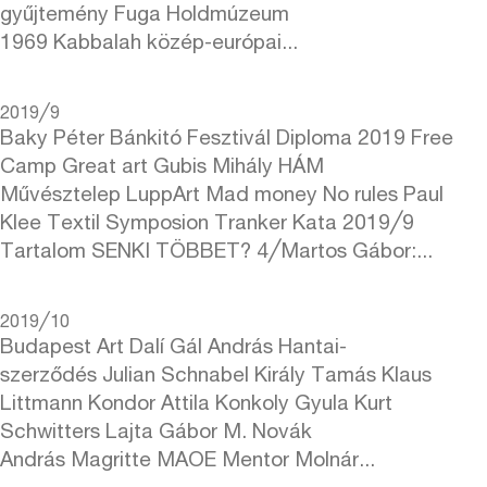
gyűjtemény Fuga Holdmúzeum
1969 Kabbalah közép-európai...
2019╱9
Baky Péter Bánkitó Fesztivál Diploma 2019 Free
Camp Great art Gubis Mihály HÁM
Művésztelep LuppArt Mad money No rules Paul
Klee Textil Symposion Tranker Kata 2019╱9
Tartalom SENKI TÖBBET? 4╱Martos Gábor:...
2019╱10
Budapest Art Dalí Gál András Hantai-
szerződés Julian Schnabel Király Tamás Klaus
Littmann Kondor Attila Konkoly Gyula Kurt
Schwitters Lajta Gábor M. Novák
András Magritte MAOE Mentor Molnár...