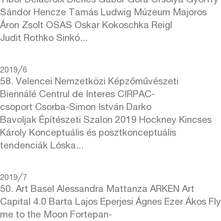
Tibor Delacroix Dienes Gábor Góra Orsolya Győrffy
Sándor Hencze Tamás Ludwig Múzeum Majoros
Áron Zsolt OSAS Oskar Kokoschka Reigl
Judit Rothko Sinkó...
2019╱6
58. Velencei Nemzetközi Képzőművészeti
Biennálé Centrul de Interes CIRPAC-
csoport Csorba-Simon István Darko
Bavoljak Építészeti Szalon 2019 Hockney Kincses
Károly Konceptuális és posztkonceptuális
tendenciák Lóska...
2019╱7
50. Art Basel Alessandra Mattanza ARKEN Art
Capital 4.0 Barta Lajos Eperjesi Ágnes Ezer Ákos Fly
me to the Moon Fortepan-