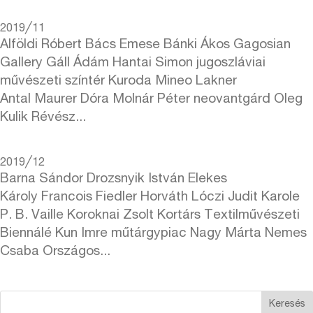
2019╱11
Alföldi Róbert Bács Emese Bánki Ákos Gagosian
Gallery Gáll Ádám Hantai Simon jugoszláviai
művészeti színtér Kuroda Mineo Lakner
Antal Maurer Dóra Molnár Péter neovantgárd Oleg
Kulik Révész...
2019╱12
Barna Sándor Drozsnyik István Elekes
Károly Francois Fiedler Horváth Lóczi Judit Karole
P. B. Vaille Koroknai Zsolt Kortárs Textilművészeti
Biennálé Kun Imre műtárgypiac Nagy Márta Nemes
Csaba Országos...
Keresés