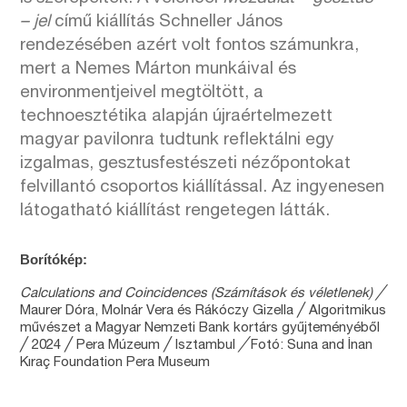
– jel
című kiállítás Schneller János
rendezésében azért volt fontos számunkra,
mert a Nemes Márton munkáival és
environmentjeivel megtöltött, a
technoesztétika alapján újraértelmezett
magyar pavilonra tudtunk reflektálni egy
izgalmas, gesztusfestészeti nézőpontokat
felvillantó csoportos kiállítással. Az ingyenesen
látogatható kiállítást rengetegen látták.
Borítókép:
Calculations and Coincidences (Számítások és véletlenek) ╱
Maurer Dóra, Molnár Vera és Rákóczy Gizella ╱ Algoritmikus
művészet a Magyar Nemzeti Bank kortárs gyűjteményéből
╱ 2024 ╱ Pera Múzeum ╱ Isztambul
╱
Fotó: Suna and İnan
Kıraç Foundation Pera Museum