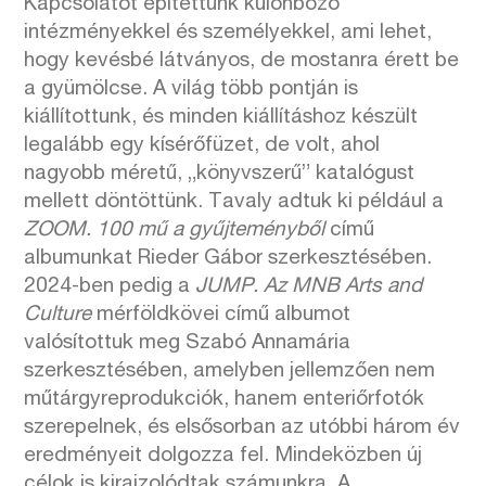
Kapcsolatot építettünk különböző
intézményekkel és személyekkel, ami lehet,
hogy kevésbé látványos, de mostanra érett be
a gyümölcse. A világ több pontján is
kiállítottunk, és minden kiállításhoz készült
legalább egy kísérőfüzet, de volt, ahol
nagyobb méretű, „könyvszerű” katalógust
mellett döntöttünk. Tavaly adtuk ki például a
ZOOM. 100 mű a gyűjteményből
című
albumunkat Rieder Gábor szerkesztésében.
2024-ben pedig a
JUMP. Az MNB Arts and
Culture
mérföldkövei című albumot
valósítottuk meg Szabó Annamária
szerkesztésében, amelyben jellemzően nem
műtárgyreprodukciók, hanem enteriőrfotók
szerepelnek, és elsősorban az utóbbi három év
eredményeit dolgozza fel. Mindeközben új
célok is kirajzolódtak számunkra. A