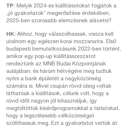
TP
: Melyik 2024-es kiállításotokat fogjátok a
„jó gyakorlatok” megerősítése érdekében,
2025-ben szorosabb elemzésnek alávetni?
HK
: Ahhoz, hogy válaszolhassak, vissza kell
utalnom egy egészen korai mozzanatra. Első
budapesti bemutatkozásunk 2022-ben történt,
amikor egy pop-up kiállítássorozatot
rendeztünk az MNB Budai Központjának
aulájában, és három hétvégére meg tudtuk
nyitni a bank épületét a nagyközönség
számára is. Mivel csupán rövid ideig voltak
láthatóak a kiállítások, célunk volt, hogy a
rövid időt nagyon jól kihasználjuk, így
megtöltöttük kísérőprogramokkal a tárlatokat,
hogy a legszélesebb célközönséget
szólíthassuk meg. Ezt a gyakorlatot vettük át