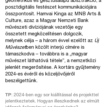
geometrikus és gesztusalapú absztrakció, a
posztdigitális festészet kommunikációjára
összpontosít. Hamvai Kinga az MNB Arts &
Culture, azaz a Magyar Nemzeti Bank
művészeti divíziójának vezetője egy
összetett megközelítésen dolgozik,
melynek célja – a három évvel ezelőtt az
Új
Művészet
ben közölt interjú
címére is
támaszkodva – továbbra is a „magyar
művészet láthatóvá tétele”, a nemzetközi
jelenlét megerősítése. A kortárs gyűjtemény
2024-es évéről és közeljövőjéről
beszélgettünk.
TP
: 2024-ben egy sor kiállítással és projekttel
jelentkeztetek. Hogyan illeszkednek az elmúlt