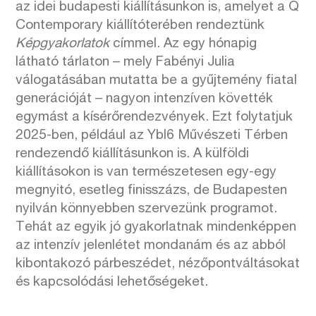
az idei budapesti kiállításunkon is, amelyet a Q
Contemporary kiállítóterében rendeztünk
Képgyakorlatok
címmel. Az egy hónapig
látható tárlaton – mely Fabényi Julia
válogatásában mutatta be a gyűjtemény fiatal
generációját – nagyon intenzíven követték
egymást a kísérőrendezvények. Ezt folytatjuk
2025-ben, például az Ybl6 Művészeti Térben
rendezendő kiállításunkon is. A külföldi
kiállításokon is van természetesen egy-egy
megnyitó, esetleg finisszázs, de Budapesten
nyilván könnyebben szervezünk programot.
Tehát az egyik jó gyakorlatnak mindenképpen
az intenzív jelenlétet mondanám és az abból
kibontakozó párbeszédet, nézőpontváltásokat
és kapcsolódási lehetőségeket.