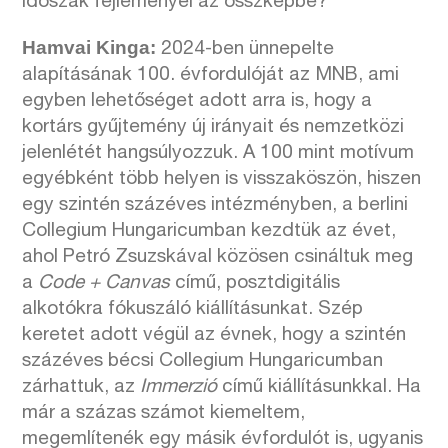
időszak fejleményei az összképbe?
Hamvai Kinga:
2024-ben ünnepelte
alapításának 100. évfordulóját az MNB, ami
egyben lehetőséget adott arra is, hogy a
kortárs gyűjtemény új irányait és nemzetközi
jelenlétét hangsúlyozzuk.
A 100 mint motívum
egyébként több helyen is visszaköszön, hiszen
egy szintén százéves intézményben, a berlini
Collegium Hungaricumban kezdtük az évet,
ahol Petró Zsuzskával közösen csináltuk meg
a
Code + Canvas
című, posztdigitális
alkotókra fókuszáló kiállításunkat. Szép
keretet adott végül az évnek, hogy a szintén
százéves bécsi Collegium Hungaricumban
zárhattuk, az
Immerzió
című kiállításunkkal. Ha
már a százas számot kiemeltem,
megemlítenék egy másik évfordulót is, ugyanis