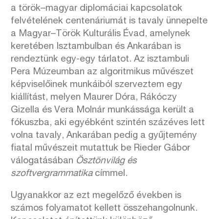
a török–magyar diplomáciai kapcsolatok
felvételének centenáriumát is tavaly ünnepelte
a Magyar–Török Kulturális Évad, amelynek
keretében Isztambulban és Ankarában is
rendeztünk egy-egy tárlatot. Az isztambuli
Pera Múzeumban az algoritmikus művészet
képviselőinek munkáiból szerveztem egy
kiállítást, melyen Maurer Dóra, Rákóczy
Gizella és Vera Molnár munkássága került a
fókuszba, aki egyébként szintén százéves lett
volna tavaly, Ankarában pedig a gyűjtemény
fiatal művészeit mutattuk be Rieder Gábor
válogatásában
Ösztönvilág és
szoftvergrammatika
címmel.
Ugyanakkor az ezt megelőző években is
számos folyamatot kellett összehangolnunk.