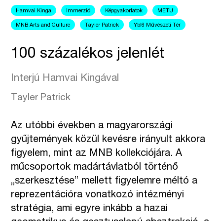
Hamvai Kinga
Immerzió
Képgyakorlatok
METU
MNB Arts and Culture
Tayler Patrick
Ybl6 Művészeti Tér
100 százalékos jelenlét
Interjú Hamvai Kingával
Tayler Patrick
Az utóbbi években a magyarországi
gyűjtemények közül kevésre irányult akkora
figyelem, mint az MNB kollekciójára. A
műcsoportok madártávlatból történő
„szerkesztése” mellett figyelemre méltó a
reprezentációra vonatkozó intézményi
stratégia, ami egyre inkább a hazai