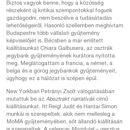
Biztos vagyok benne, hogy a közösség
részeként új kritikai szempontokkal fogunk
gazdagodni, nem beszélve a tudásátadás
lehetőségeiről. Hasonló szellemben meghívtam
Budapestre több vállalati gyűjtemény
képviselőjét is. Bécsben a már említett
kiállításunkat Chiara Galbusera, az osztrák
jegybank gyűjteményének kurátora nyitotta
meg. Meglátogattam a francia, a német, a
belga és a görög jegybankok gyűjteményeit,
úgyhogy ez a hálózat is szépen épül.
New Yorkban Petrányi Zsolt válogatásában
mutattuk be az
Absztrakt narratívák
című
kiállításunkat. Itt Reigl Judit és Hantai Simon
munkái is szerepeltek, akik nem mellesleg a
MoMA gyűjteményében, sőt állandó kiállításán
is szerepeltek. A velencei
Mozdulat – gesztus