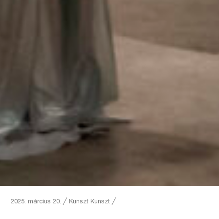
2025. március 20.
╱
Kunszt
Kunszt ╱