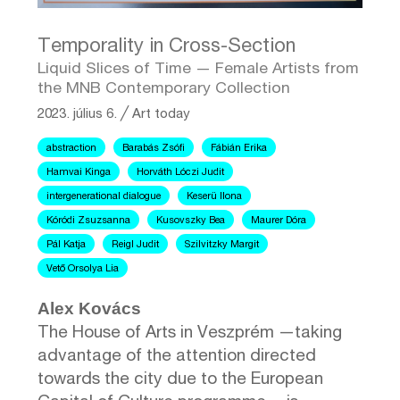
Temporality in Cross-Section
Liquid Slices of Time — Female Artists from
the MNB Contemporary Collection
2023. július 6.
╱
Art today
abstraction
Barabás Zsófi
Fábián Erika
Hamvai Kinga
Horváth Lóczi Judit
intergenerational dialogue
Keserü Ilona
Kóródi Zsuzsanna
Kusovszky Bea
Maurer Dóra
Pál Katja
Reigl Judit
Szilvitzky Margit
Vető Orsolya Lia
Alex Kovács
The House of Arts in Veszprém —taking
advantage of the attention directed
towards the city due to the European