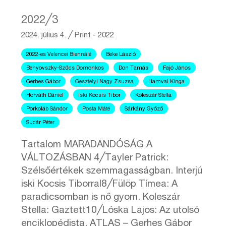
2022╱3
2024. július 4.
╱
Print - 2022
2022-es Velencei Biennálé
Beke László
Benyovszky-Szűcs Domonkos
Don Tamás
Fajó János
Gerhes Gábor
Gesztelyi Nagy Zsuzsa
Hamvai Kinga
Horváth Dániel
iski Kocsis Tibor
Koleszár Stella
Porkoláb Sándor
Posta Máté
Sárkány Győző
Sudár Péter
Tartalom MARADANDÓSÁG A
VÁLTOZÁSBAN 4╱Tayler Patrick:
Szélsőértékek szemmagasságban. Interjú
iski Kocsis Tiborral8╱Fülöp Tímea: A
paradicsomban is nő gyom. Koleszár
Stella: Gaztett10╱Lóska Lajos: Az utolsó
enciklopédista. ATLAS – Gerhes Gábor