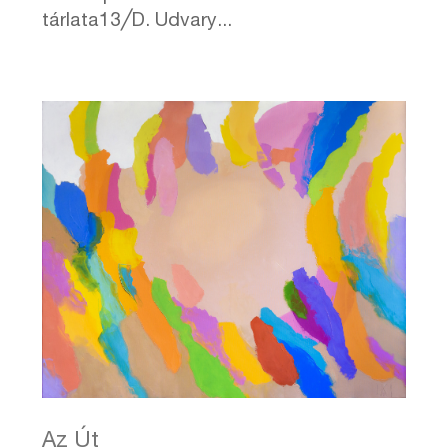
tárlata13╱D. Udvary...
Az Út