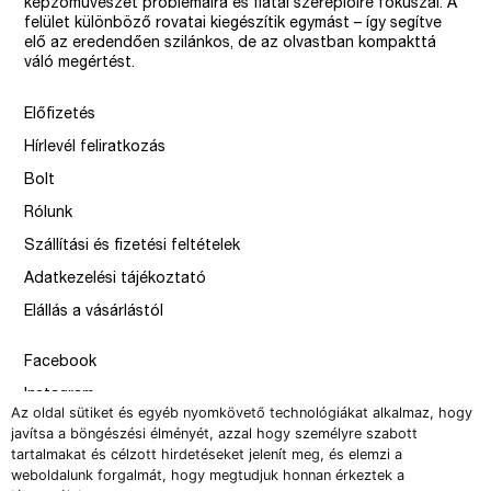
képzőművészet problémáira és fiatal szereplőire fókuszál. A
felület különböző rovatai kiegészítik egymást – így segítve
elő az eredendően szilánkos, de az olvastban kompakttá
váló megértést.
Előfizetés
Hírlevél feliratkozás
Bolt
Rólunk
Szállítási és fizetési feltételek
Adatkezelési tájékoztató
Elállás a vásárlástól
Facebook
Instagram
Az oldal sütiket és egyéb nyomkövető technológiákat alkalmaz, hogy
Issue
javítsa a böngészési élményét, azzal hogy személyre szabott
tartalmakat és célzott hirdetéseket jelenít meg, és elemzi a
–
weboldalunk forgalmát, hogy megtudjuk honnan érkeztek a