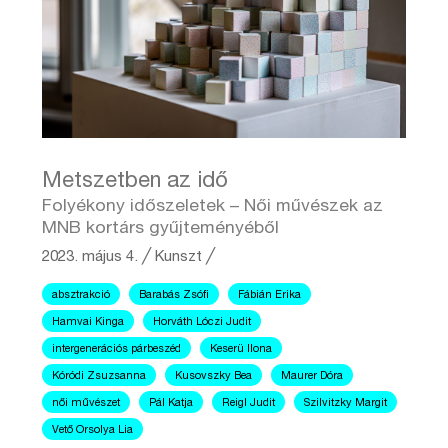
Metszetben az idő
Folyékony időszeletek – Női művészek az
MNB kortárs gyűjteményéből
2023. május 4.
╱
Kunszt ╱
absztrakció
Barabás Zsófi
Fábián Erika
Hamvai Kinga
Horváth Lóczi Judit
intergenerációs párbeszéd
Keserü Ilona
Kóródi Zsuzsanna
Kusovszky Bea
Maurer Dóra
női művészet
Pál Katja
Reigl Judit
Szilvitzky Margit
Vető Orsolya Lia