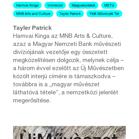
Hamvai Kinga
Immerzió
Képgyakorlatok
METU
MNB Arts and Culture
Tayler Patrick
Ybl6 Művészeti Tér
Tayler Patrick
Hamvai Kinga az MNB Arts & Culture,
azaz a Magyar Nemzeti Bank művészeti
divíziójának vezetője egy összetett
megközelítésen dolgozik, melynek célja –
a három évvel ezelőtt az Új Művészetben
közölt interjú címére is támaszkodva –
továbbra is a „magyar művészet
láthatóvá tétele”, a nemzetközi jelenlét
megerősítése.