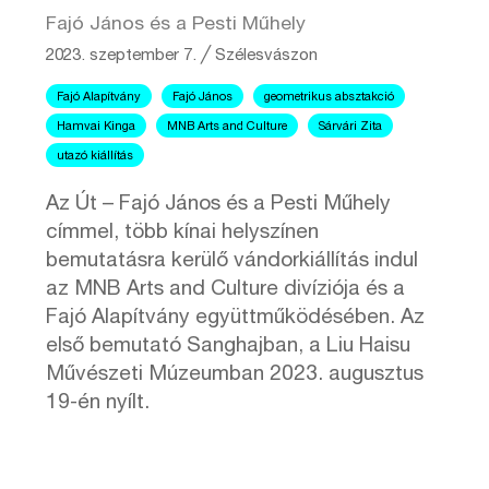
Fajó János és a Pesti Műhely
2023. szeptember 7.
╱
Szélesvászon
Fajó Alapítvány
Fajó János
geometrikus absztakció
Hamvai Kinga
MNB Arts and Culture
Sárvári Zita
utazó kiállítás
Az Út – Fajó János és a Pesti Műhely
címmel, több kínai helyszínen
bemutatásra kerülő vándorkiállítás indul
az MNB Arts and Culture divíziója és a
Fajó Alapítvány együttműködésében. Az
első bemutató Sanghajban, a Liu Haisu
Művészeti Múzeumban 2023. augusztus
19-én nyílt.