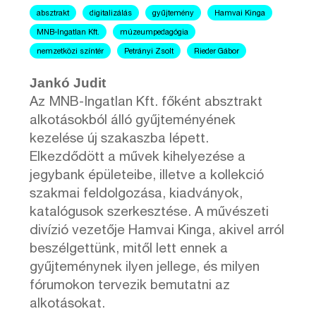
absztrakt
digitalizálás
gyűjtemény
Hamvai Kinga
MNB-Ingatlan Kft.
múzeumpedagógia
nemzetközi színtér
Petrányi Zsolt
Rieder Gábor
Jankó Judit
Az MNB-Ingatlan Kft. főként absztrakt
alkotásokból álló gyűjteményének
kezelése új szakaszba lépett.
Elkezdődött a művek kihelyezése a
jegybank épületeibe, illetve a kollekció
szakmai feldolgozása, kiadványok,
katalógusok szerkesztése. A művészeti
divízió vezetője Hamvai Kinga, akivel arról
beszélgettünk, mitől lett ennek a
gyűjteménynek ilyen jellege, és milyen
fórumokon tervezik bemutatni az
alkotásokat.