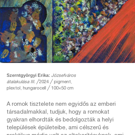
Szerntgyörgyi Erika:
Józsefváros
átalakulása III.
╱2024 ╱ pigment,
plextol, hungarocell ╱ 100×50 cm
A romok tisztelete nem egyidős az emberi
társadalmakkal, tudjuk, hogy a romokat
gyakran elhordták és bedolgozták a helyi
települések épületeibe, ami célszerű és