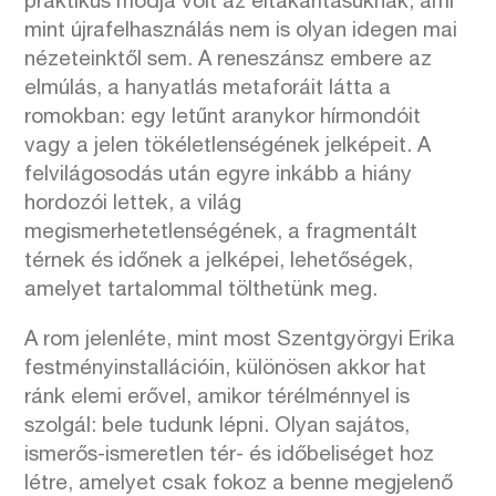
praktikus módja volt az eltakarításuknak, ami
mint újrafelhasználás nem is olyan idegen mai
nézeteinktől sem.
A reneszánsz embere az
elmúlás, a hanyatlás metaforáit látta a
romokban: egy letűnt aranykor hírmondóit
vagy a jelen tökéletlenségének jelképeit. A
felvilágosodás után egyre inkább a hiány
hordozói lettek, a világ
megismerhetetlenségének, a fragmentált
térnek és időnek a jelképei, lehetőségek,
amelyet tartalommal tölthetünk meg.
A rom jelenléte, mint most Szentgyörgyi Erika
festményinstallációin, különösen akkor hat
ránk elemi erővel, amikor térélménnyel is
szolgál: bele tudunk lépni. Olyan sajátos,
ismerős-ismeretlen tér- és időbeliséget hoz
létre, amelyet csak fokoz a benne megjelenő