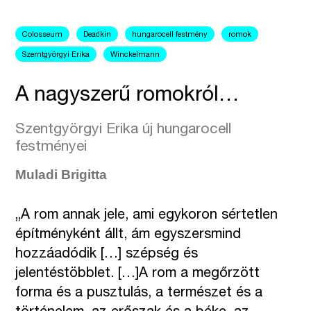
Colosseum
Deadkin
hungarocell festmény
romok
Szerntgyörgyi Erika
Winckelmann
A nagyszerű romokról…
Szentgyörgyi Erika új hungarocell
festményei
Muladi Brigitta
„A rom annak jele, ami egykoron sértetlen
építményként állt, ám egyszersmind
hozzáadódik […] szépség és
jelentéstöbblet. […]A rom a megőrzött
forma és a pusztulás, a természet és a