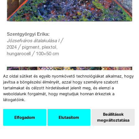
Szentgyörgyi Erika:
Józsefváros átalakulása I
╱
2024 ╱ pigment, plextol,
hungarocell ╱ 100×50 cm
Az oldal sütiket és egyéb nyomkövető technológiákat alkalmaz, hogy
javítsa a böngészési élményét, azzal hogy személyre szabott
tartalmakat és célzott hirdetéseket jelenít meg, és elemzi a
weboldalunk forgalmát, hogy megtudjuk honnan érkeztek a
látogatóink.
Beállítások
Elfogadom
Elutasítom
megváltoztatása