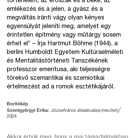
történelem, az erőszak és a béke, az
emlékezés és a jelen, a gyász és a
megváltás iránti vágy olyan kényes
egyensúlyát jeleníti meg, amelyet egy
érintetlen építmény vagy műtárgy sosem
érhet el” – Írja Hartmut Böhme (1944), a
berlini Humboldt Egyetem Kultúraelméleti
és Mentalitástörténeti Tanszékének
professzor emeritusa, aki teljességre
törekvő szemantikai és szemiotikai
értelmezést ad a romok esztétikájáról.
Borítókép
Szentgyörgyi Erika:
Józsefváros átalakulása
(részlet)╱
2024
Akkor értjük meg, hogy a mai társadalmakban