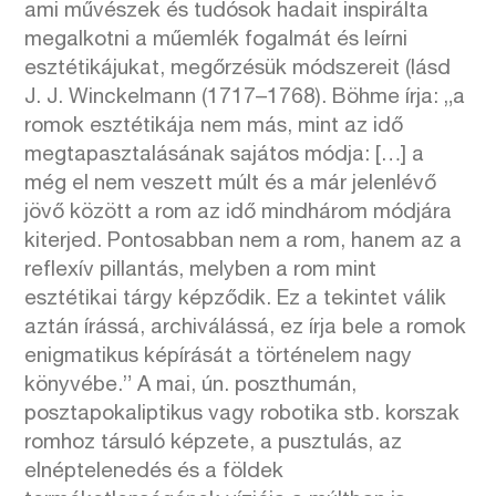
ami művészek és tudósok hadait inspirálta
megalkotni a műemlék fogalmát és leírni
esztétikájukat, megőrzésük módszereit (lásd
J. J. Winckelmann (1717–1768). Böhme írja: „a
romok esztétikája nem más, mint az idő
megtapasztalásának sajátos módja: […] a
még el nem veszett múlt és a már jelenlévő
jövő között a rom az idő mindhárom módjára
kiterjed. Pontosabban nem a rom, hanem az a
reflexív pillantás, melyben a rom mint
esztétikai tárgy képződik. Ez a tekintet válik
aztán írássá, archiválássá, ez írja bele a romok
enigmatikus képírását a történelem nagy
könyvébe.” A mai, ún. poszthumán,
posztapokaliptikus vagy robotika stb. korszak
romhoz társuló képzete, a pusztulás, az
elnéptelenedés és a földek