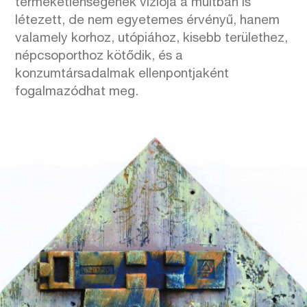
terméketlenségének víziója a múltban is
létezett, de nem egyetemes érvényű, hanem
valamely korhoz, utópiához, kisebb területhez,
népcsoporthoz kötődik, és a
konzumtársadalmak ellenpontjaként
fogalmazódhat meg.