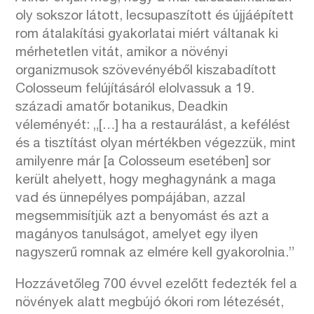
oly sokszor látott, lecsupaszított és újjáépített
rom átalakítási gyakorlatai miért váltanak ki
mérhetetlen vitát, amikor a növényi
organizmusok szövevényéből kiszabadított
Colosseum felújításáról elolvassuk a 19.
századi amatőr botanikus, Deadkin
véleményét: „[…] ha a restaurálást, a kefélést
és a tisztítást olyan mértékben végezzük, mint
amilyenre már [a Colosseum esetében] sor
került ahelyett, hogy meghagynánk a maga
vad és ünnepélyes pompájában, azzal
megsemmisítjük azt a benyomást és azt a
magányos tanulságot, amelyet egy ilyen
nagyszerű romnak az elmére kell gyakorolnia.”
Hozzávetőleg 700 évvel ezelőtt fedezték fel a
növények alatt megbújó ókori rom létezését,