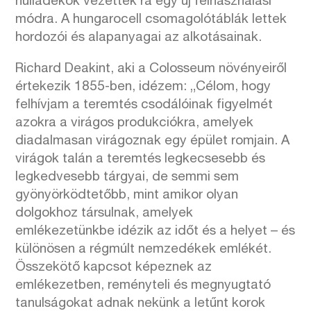
hulladékok vezették rá egy új felhasználási
módra. A hungarocell csomagolótáblák lettek
hordozói és alapanyagai az alkotásainak.
Richard Deakint, aki a Colosseum növényeiről
értekezik 1855-ben, idézem: „Célom, hogy
felhívjam a teremtés csodálóinak figyelmét
azokra a virágos produkciókra, amelyek
diadalmasan virágoznak egy épület romjain. A
virágok talán a teremtés legkecsesebb és
legkedvesebb tárgyai, de semmi sem
gyönyörködtetőbb, mint amikor olyan
dolgokhoz társulnak, amelyek
emlékezetünkbe idézik az időt és a helyet – és
különösen a régmúlt nemzedékek emlékét.
Összekötő kapcsot képeznek az
emlékezetben, reményteli és megnyugtató
tanulságokat adnak nekünk a letűnt korok