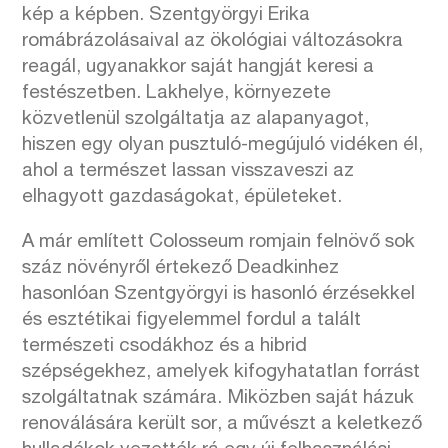
kép a képben.
Szentgyörgyi Erika
romábrázolásaival az ökológiai változásokra
reagál, ugyanakkor saját hangját keresi a
festészetben. Lakhelye, környezete
közvetlenül szolgáltatja az alapanyagot,
hiszen egy olyan pusztuló-megújuló vidéken él,
ahol a természet lassan visszaveszi az
elhagyott gazdaságokat, épületeket.
A már említett Colosseum romjain felnövő sok
száz növényről értekező Deadkinhez
hasonlóan Szentgyörgyi is hasonló érzésekkel
és esztétikai figyelemmel fordul a talált
természeti csodákhoz és a hibrid
szépségekhez, amelyek kifogyhatatlan forrást
szolgáltatnak számára. Miközben saját házuk
renoválására került sor, a művészt a keletkező