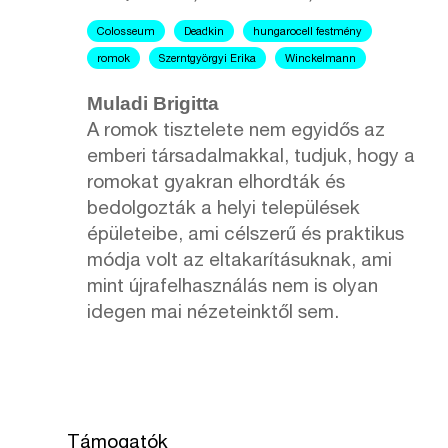
Colosseum
Deadkin
hungarocell festmény
romok
Szerntgyörgyi Erika
Winckelmann
Muladi Brigitta
A romok tisztelete nem egyidős az
emberi társadalmakkal, tudjuk, hogy a
romokat gyakran elhordták és
bedolgozták a helyi települések
épületeibe, ami célszerű és praktikus
módja volt az eltakarításuknak, ami
mint újrafelhasználás nem is olyan
idegen mai nézeteinktől sem.
Támogatók