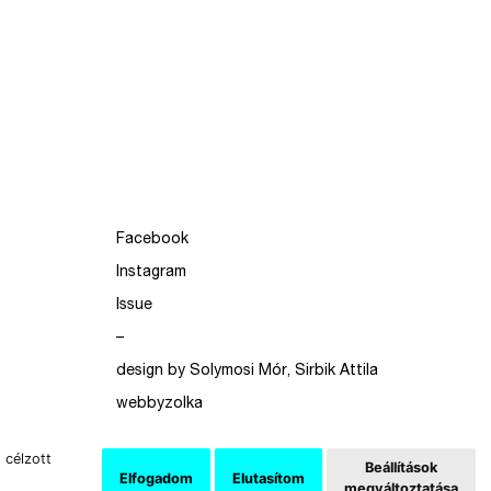
Facebook
Instagram
Issue
–
design by Solymosi Mór, Sirbik Attila
webbyzolka
 célzott
Beállítások
Elfogadom
Elutasítom
megváltoztatása