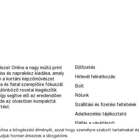
Előfizetés
szet Online a nagy múltú print
iss és naprakész kiadása, amely
Hírlevél feliratkozás
n a kortárs képzőművészet
a és fiatal szereplőire fókuszál.
Bolt
különböző rovatai kiegészítik
Rólunk
így segítve elő az eredendően
 de az olvastban kompakttá
Szállítási és fizetési feltételek
tést.
Adatkezelési tájékoztató
Elállás a vásárlástól
vítsa a böngészési élményét, azzal hogy személyre szabott tartalmakat és
udjuk honnan érkeztek a látogatóink.