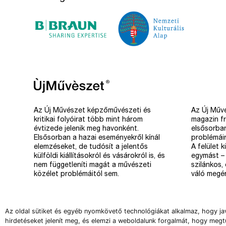
Az Új Művészet képzőművészeti és
Az Új Művé
kritikai folyóirat több mint három
magazin fr
évtizede jelenik meg havonként.
elsősorba
Elsősorban a hazai eseményekről kínál
problémáir
elemzéseket, de tudósít a jelentős
A felület 
külföldi kiállításokról és vásárokról is, és
egymást – 
nem függetleníti magát a művészeti
szilánkos,
közélet problémáitól sem.
váló megér
Az oldal sütiket és egyéb nyomkövető technológiákat alkalmaz, hogy ja
hirdetéseket jelenít meg, és elemzi a weboldalunk forgalmát, hogy megt
Copyright 2008-2026 Új Művészet