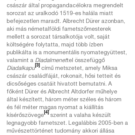
császár által propagandacélokra megrendelt
sorozat az uralkodó 1519-es halála miatt
befejezetlen maradt. Albrecht Dürer azonban,
aki más németalföldi fametszőmesterek
mellett a sorozat társalkotója volt, saját
költségére folytatta, majd több ízben
publikálta is a monumentális nyomategyüttest,
valamint a
Diadalmenet
tel összefüggő
[3]
Diadalkapu
című metszetet, amely Miksa
császár családfáját, rokonait, hősi tetteit és
dicsőséges csatáit hivatott bemutatni. A
főként Dürer és Albrecht Altdorfer műhelye
által készített, három méter széles és három
és fél méter magas nyomat a kiállítás
[4]
kísérőszövege
szerint a valaha készült
legnagyobb fametszet. Legalábbis 2005-ben a
művészettörténet tudomány akkori állása