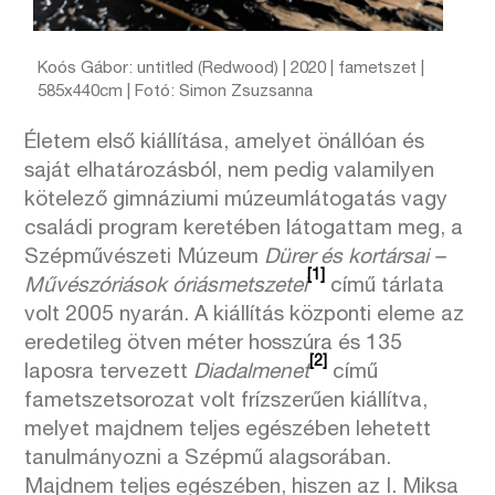
Koós Gábor: untitled (Redwood) | 2020 | fametszet |
585x440cm | Fotó: Simon Zsuzsanna
Életem első kiállítása, amelyet önállóan és
saját elhatározásból, nem pedig valamilyen
kötelező gimnáziumi múzeumlátogatás vagy
családi program keretében látogattam meg, a
Szépművészeti Múzeum
Dürer és kortársai –
[1]
Művészóriások óriásmetszetei
című tárlata
volt 2005 nyarán. A kiállítás központi eleme az
eredetileg ötven méter hosszúra és 135
[2]
laposra tervezett
Diadalmenet
című
fametszetsorozat volt frízszerűen kiállítva,
melyet majdnem teljes egészében lehetett
tanulmányozni a Szépmű alagsorában.
Majdnem teljes egészében, hiszen az I. Miksa