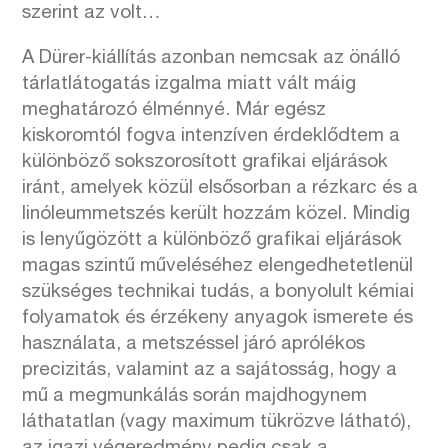
szerint az volt…
A Dürer-kiállítás azonban nemcsak az önálló
tárlatlátogatás izgalma miatt vált máig
meghatározó élménnyé. Már egész
kiskoromtól fogva intenzíven érdeklődtem a
különböző sokszorosított grafikai eljárások
iránt, amelyek közül elsősorban a rézkarc és a
linóleummetszés került hozzám közel. Mindig
is lenyűgözött a különböző grafikai eljárások
magas szintű műveléséhez elengedhetetlenül
szükséges technikai tudás, a bonyolult kémiai
folyamatok és érzékeny anyagok ismerete és
használata, a metszéssel járó aprólékos
precizitás, valamint az a sajátosság, hogy a
mű a megmunkálás során majdhogynem
láthatatlan (vagy maximum tükrözve látható),