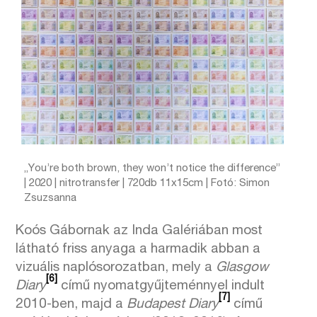
„You’re both brown, they won’t notice the difference”
| 2020 | nitrotransfer | 720db 11x15cm | Fotó: Simon
Zsuzsanna
Koós Gábornak az Inda Galériában most
látható friss anyaga a harmadik abban a
vizuális naplósorozatban, mely a
Glasgow
[6]
Diary
című nyomatgyűjteménnyel indult
[7]
2010-ben, majd a
Budapest Diary
című