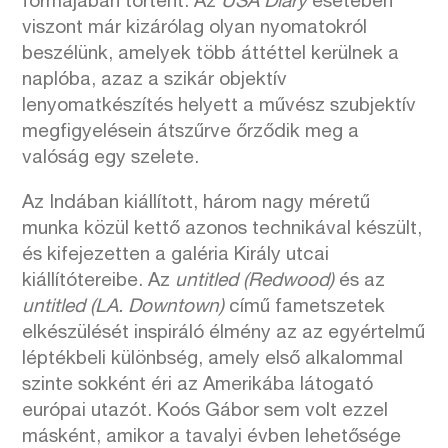
formájában történt. Az
USA Diary
esetében
viszont már kizárólag olyan nyomatokról
beszélünk, amelyek több áttéttel kerülnek a
naplóba, azaz a szikár objektív
lenyomatkészítés helyett a művész szubjektív
megfigyelésein átszűrve őrződik meg a
valóság egy szelete.
Az Indában kiállított, három nagy méretű
munka közül kettő azonos technikával készült,
és kifejezetten a galéria Király utcai
kiállítótereibe. Az
untitled (Redwood)
és az
untitled (LA. Downtown)
című fametszetek
elkészülését inspiráló élmény az az egyértelmű
léptékbeli különbség, amely első alkalommal
szinte sokként éri az Amerikába látogató
európai utazót. Koós Gábor sem volt ezzel
másként, amikor a tavalyi évben lehetősége