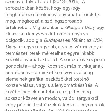
szériával folytatódott (2013–2016). A
sorozatokban közös, hogy egy-egy
meghatározó térélmény lenyomatait örökítik
meg, méghozzá a szó legszorosabb
értelmében. Míg azonban a
Glasgow Diary
egy
klasszikus könyv/vázlattömb arányaival
dolgozik, addig a
Budapest
és főként az
USA
Diary
az egyre nagyobb, a valós városi vagy a
természeti terek méreteihez egyre inkább
közelítő nyomatokból áll. A sorozatok központi
gondolata – ahogy Koós sok más munkájának
esetében is – a minket körülvevő valóság
elemeinek grafikai eszközökkel történő
konzerválása, vagyis a lenyomatkészítés. A
korábbi naplók esetében a rögzítés még
sokszor közvetlen módon, valódi tárgyakról
vagy például testrészekről készült lenyomatok