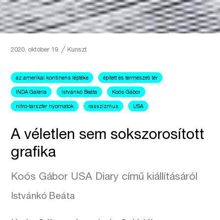
2020. október 19.
╱
Kunszt
az amerikai kontinens léptéke
épített és természeti tér
INDA Galéria
Istvánkó Beáta
Koós Gábor
nitro-tarszfer nyomatok
rasszizmus
USA
A véletlen sem sokszorosított
grafika
Koós Gábor USA Diary című kiállításáról
Istvánkó Beáta