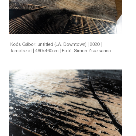
Koós Gábor: untitled (LA. Downtown) | 2020 |
fametszet | 460x460cm | Fotó: Simon Zsuzsanna