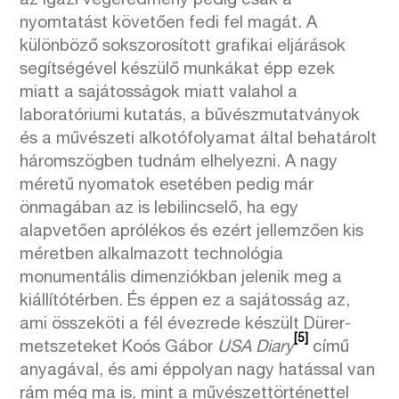
az igazi végeredmény pedig csak a
nyomtatást követően fedi fel magát. A
különböző sokszorosított grafikai eljárások
segítségével készülő munkákat épp ezek
miatt a sajátosságok miatt valahol a
laboratóriumi kutatás, a bűvészmutatványok
és a művészeti alkotófolyamat által behatárolt
háromszögben tudnám elhelyezni. A nagy
méretű nyomatok esetében pedig már
önmagában az is lebilincselő, ha egy
alapvetően aprólékos és ezért jellemzően kis
méretben alkalmazott technológia
monumentális dimenziókban jelenik meg a
kiállítótérben. És éppen ez a sajátosság az,
ami összeköti a fél évezrede készült Dürer-
[5]
metszeteket Koós Gábor
USA Diary
című
anyagával, és ami éppolyan nagy hatással van
rám még ma is, mint a művészettörténettel