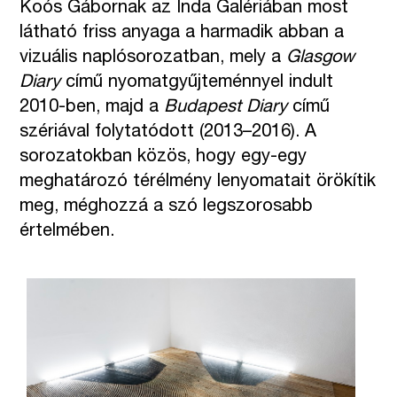
Koós Gábornak az Inda Galériában most
látható friss anyaga a harmadik abban a
vizuális naplósorozatban, mely a
Glasgow
Diary
című nyomatgyűjteménnyel indult
2010-ben, majd a
Budapest Diary
című
szériával folytatódott (2013–2016). A
sorozatokban közös, hogy egy-egy
meghatározó térélmény lenyomatait örökítik
meg, méghozzá a szó legszorosabb
értelmében.