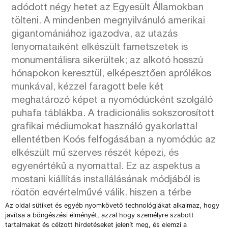
adódott négy hetet az Egyesült Államokban
tölteni. A mindenben megnyilvánuló amerikai
gigantomániához igazodva, az utazás
lenyomataiként elkészült fametszetek is
monumentálisra sikerültek; az alkotó hosszú
hónapokon keresztül, elképesztően aprólékos
munkával, kézzel faragott bele két
meghatározó képet a nyomódúcként szolgáló
puhafa táblákba. A tradicionális sokszorosított
grafikai médiumokat használó gyakorlattal
ellentétben Koós felfogásában a nyomódúc az
elkészült mű szerves részét képezi, és
egyenértékű a nyomattal. Ez az aspektus a
mostani kiállítás installálásának módjából is
rögtön egyértelművé válik, hiszen a térbe
Az oldal sütiket és egyéb nyomkövető technológiákat alkalmaz, hogy
lépve elsőre a padlóra fektetett dúcokat látja
javítsa a böngészési élményét, azzal hogy személyre szabott
meg a néző, míg a nyomatok a plafonra
tartalmakat és célzott hirdetéseket jelenít meg, és elemzi a