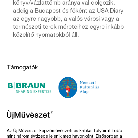
könyv/vázlattömb arányaival dolgozik,
addig a Budapest és főként az USA Diary
az egyre nagyobb, a valós városi vagy a
természeti terek méreteihez egyre inkább
közelítő nyomatokból áll.
Támogatók
Az Új Művészet képzőművészeti és kritikai folyóirat több
mint három évtizede jelenik meg havonként. Elsősorban a