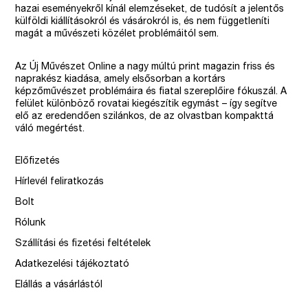
hazai eseményekről kínál elemzéseket, de tudósít a jelentős
külföldi kiállításokról és vásárokról is, és nem függetleníti
magát a művészeti közélet problémáitól sem.
Az Új Művészet Online a nagy múltú print magazin friss és
naprakész kiadása, amely elsősorban a kortárs
képzőművészet problémáira és fiatal szereplőire fókuszál. A
felület különböző rovatai kiegészítik egymást – így segítve
elő az eredendően szilánkos, de az olvastban kompakttá
váló megértést.
Előfizetés
Hírlevél feliratkozás
Bolt
Rólunk
Szállítási és fizetési feltételek
Adatkezelési tájékoztató
Elállás a vásárlástól