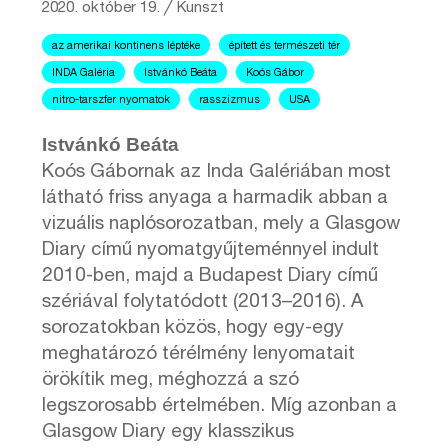
2020. október 19.
╱
Kunszt
az amerikai kontinens léptéke
épített és természeti tér
INDA Galéria
Istvánkó Beáta
Koós Gábor
nitro-tarszfer nyomatok
rasszizmus
USA
Istvánkó Beáta
Koós Gábornak az Inda Galériában most
látható friss anyaga a harmadik abban a
vizuális naplósorozatban, mely a Glasgow
Diary című nyomatgyűjteménnyel indult
2010-ben, majd a Budapest Diary című
szériával folytatódott (2013–2016). A
sorozatokban közös, hogy egy-egy
meghatározó térélmény lenyomatait
örökítik meg, méghozzá a szó
legszorosabb értelmében. Míg azonban a
Glasgow Diary egy klasszikus