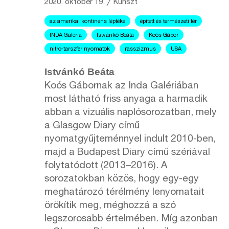
2020. október 19.
╱
Kunszt
az amerikai kontinens léptéke
épített és természeti tér
INDA Galéria
Istvánkó Beáta
Koós Gábor
nitro-tarszfer nyomatok
rasszizmus
USA
Istvánkó Beáta
Koós Gábornak az Inda Galériában
most látható friss anyaga a harmadik
abban a vizuális naplósorozatban, mely
a Glasgow Diary című
nyomatgyűjteménnyel indult 2010-ben,
majd a Budapest Diary című szériával
folytatódott (2013–2016). A
sorozatokban közös, hogy egy-egy
meghatározó térélmény lenyomatait
örökítik meg, méghozzá a szó
legszorosabb értelmében. Míg azonban