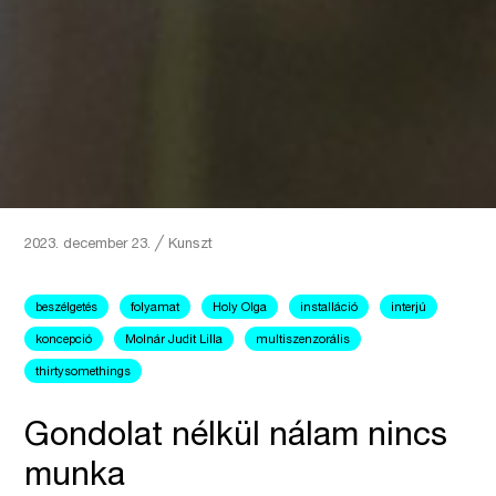
2023. december 23.
╱
Kunszt
beszélgetés
folyamat
Holy Olga
installáció
interjú
koncepció
Molnár Judit Lilla
multiszenzorális
thirtysomethings
Gondolat nélkül nálam nincs
munka