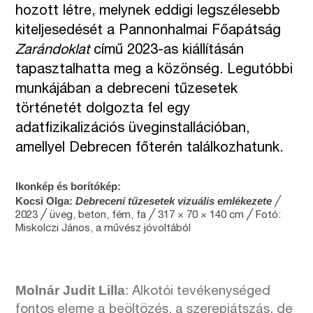
hozott létre, melynek eddigi legszélesebb
kiteljesedését a Pannonhalmai Főapátság
Zarándoklat
című 2023-as kiállításán
tapasztalhatta meg a közönség. Legutóbbi
munkájában a debreceni tűzesetek
történetét dolgozta fel egy
adatfizikalizációs üveginstallációban,
amellyel Debrecen főterén találkozhatunk.
Ikonkép és borítókép:
Kocsi Olga:
Debreceni tűzesetek vizuális emlékezete
╱
2023 ╱ üveg, beton, fém, fa ╱ 317 × 70 × 140 cm ╱ Fotó:
Miskolczi János, a művész jóvoltából
Molnár Judit Lilla
: Alkotói tevékenységed
fontos eleme a beöltözés, a szerepjátszás, de