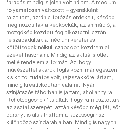
faragás mindig is jelen volt nálam. A médium
folyamatosan változott – gyerekként
rajzoltam, aztán a fotózás érdekelt, később
megmozdultak a képkockák, az animáció, a
mozgókép kezdett foglalkoztatni, aztán
felszabadultak a médium keretei és
kötöttségek nélkül, szabadon kezdtem el
ezeket használni. Mindig az aktuális ötlet
mellé rendelem a formát. Az, hogy
művészettel akarok foglalkozni már egészen
kis kortól tudatos volt, rajzszakköre jártam,
mindig kreatívkodtam valamit. Nyári
színjátszós táborban is jártam, ahol annyira
„tehetségesnek” találtak, hogy rám osztották
az asztal szerepét, aztán később még fát, sőt
bárányt is alakíthattam a közösségi ház
különböző színdarabjaiban. Mindig is nagyon