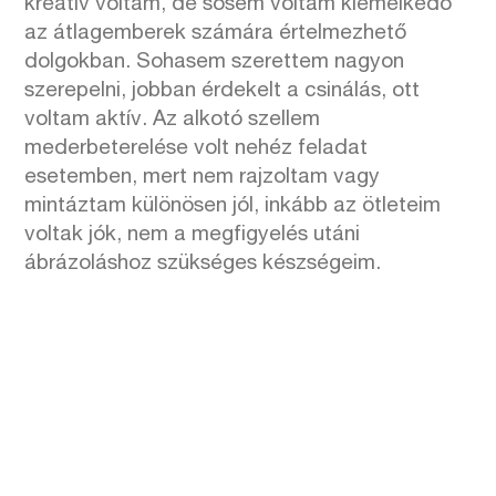
kreatív voltam, de sosem voltam kiemelkedő
az átlagemberek számára értelmezhető
dolgokban. Sohasem szerettem nagyon
szerepelni, jobban érdekelt a csinálás, ott
voltam aktív. Az alkotó szellem
mederbeterelése volt nehéz feladat
esetemben, mert nem rajzoltam vagy
mintáztam különösen jól, inkább az ötleteim
voltak jók, nem a megfigyelés utáni
ábrázoláshoz szükséges készségeim.