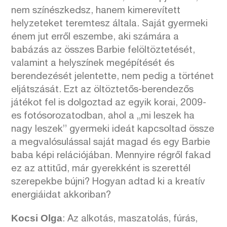
nem színészkedsz, hanem kimerevített
helyzeteket teremtesz általa. Saját gyermeki
énem jut erről eszembe, aki számára a
babázás az összes Barbie felöltöztetését,
valamint a helyszínek megépítését és
berendezését jelentette, nem pedig a történet
eljátszását. Ezt az öltöztetős-berendezős
játékot fel is dolgoztad az egyik korai, 2009-
es fotósorozatodban, ahol a „mi leszek ha
nagy leszek” gyermeki ideát kapcsoltad össze
a megvalósulással saját magad és egy Barbie
baba képi relációjában. Mennyire régről fakad
ez az attitűd, már gyerekként is szerettél
szerepekbe bújni? Hogyan adtad ki a kreatív
energiáidat akkoriban?
Kocsi Olga
: Az alkotás, maszatolás, fúrás,