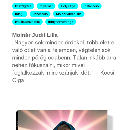
beszélgetés
folyamat
Holy Olga
installáció
interjú
koncepció
Molnár Judit Lilla
multiszenzorális
thirtysomethings
Molnár Judit Lilla
„Nagyon sok minden érdekel, több életre
való ötlet van a fejemben, végtelen sok
minden pörög odabenn. Talán inkább arra
nehéz fókuszálni, mikor mivel
foglalkozzak, mire szánjak időt. ” – Kocsi
Olga