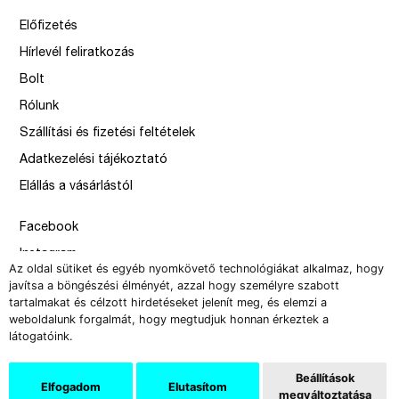
Előfizetés
Hírlevél feliratkozás
Bolt
Rólunk
Szállítási és fizetési feltételek
Adatkezelési tájékoztató
Elállás a vásárlástól
Facebook
Instagram
Az oldal sütiket és egyéb nyomkövető technológiákat alkalmaz, hogy
Issue
javítsa a böngészési élményét, azzal hogy személyre szabott
tartalmakat és célzott hirdetéseket jelenít meg, és elemzi a
–
weboldalunk forgalmát, hogy megtudjuk honnan érkeztek a
design by Solymosi Mór, Sirbik Attila
látogatóink.
webbyzolka
Beállítások
Elfogadom
Elutasítom
megváltoztatása