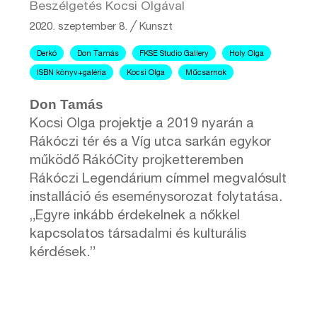
Beszélgetés Kocsi Olgával
2020. szeptember 8.
╱
Kunszt
Derkó
Don Tamás
FKSE Studio Gallery
Holy Olga
ISBN könyv+galéria
Kocsi Olga
Műcsarnok
Don Tamás
Kocsi Olga projektje a 2019 nyarán a
Rákóczi tér és a Víg utca sarkán egykor
működő RákóCity projketteremben
Rákóczi Legendárium címmel megvalósult
installáció és eseménysorozat folytatása.
„Egyre inkább érdekelnek a nőkkel
kapcsolatos társadalmi és kulturális
kérdések.”