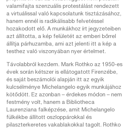
valamifajta szenzuális protestálást rendezett
a virtuálissal való kapcsolatunk tisztázásához,
hanem ennél is radikálisabb felvetéssel
hozakodott elő. A munkákhoz írt jegyzeteiben
azt állította, a kép felületét az emberi bőrrel
állítja párhuzamba, ami azt jelenti itt a kép a
testhez való viszonyában nyer értelmet.
Távolabbról kezdem. Mark Rothko az 1950-es
évek során kétszer is ellátogatott Firenzébe,
és saját beszámolói alapján itt az egyik
kulcsélménye Michelangelo egyik munkájához
kötődött. Ez azonban – érdekes módon – nem
festmény volt, hanem a Bibliotheca
Laurenziana falképzése, amit Michelangelo
fülkékbe állított oszloppárokkal és
pilaszterkeretes vakablakokkal tagolt. Rothko