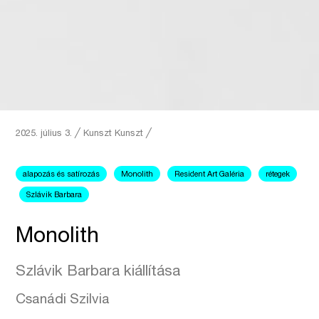
2025. július 3.
╱
Kunszt
Kunszt ╱
alapozás és satírozás
Monolith
Resident Art Galéria
rétegek
Szlávik Barbara
Monolith
Szlávik Barbara kiállítása
Csanádi Szilvia