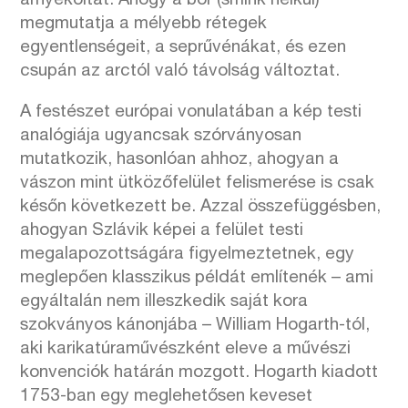
árnyékoltat. Ahogy a bőr (smink nélkül)
megmutatja a mélyebb rétegek
egyentlenségeit, a seprűvénákat, és ezen
csupán az arctól való távolság változtat.
A festészet európai vonulatában a kép testi
analógiája ugyancsak szórványosan
mutatkozik, hasonlóan ahhoz, ahogyan a
vászon mint ütközőfelület felismerése is csak
későn következett be. Azzal összefüggésben,
ahogyan Szlávik képei a felület testi
megalapozottságára figyelmeztetnek, egy
meglepően klasszikus példát említenék – ami
egyáltalán nem illeszkedik saját kora
szokványos kánonjába – William Hogarth-tól,
aki karikatúraművészként eleve a művészi
konvenciók határán mozgott. Hogarth kiadott
1753-ban egy meglehetősen keveset