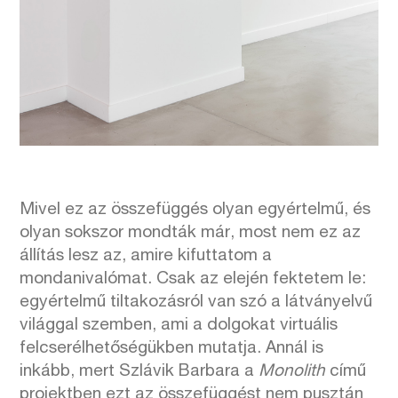
Mivel ez az összefüggés olyan egyértelmű, és
olyan sokszor mondták már, most nem ez az
állítás lesz az, amire kifuttatom a
mondanivalómat. Csak az elején fektetem le:
egyértelmű tiltakozásról van szó a látványelvű
világgal szemben, ami a dolgokat virtuális
felcserélhetőségükben mutatja. Annál is
inkább, mert Szlávik Barbara a
Monolith
című
projektben ezt az összefüggést nem pusztán