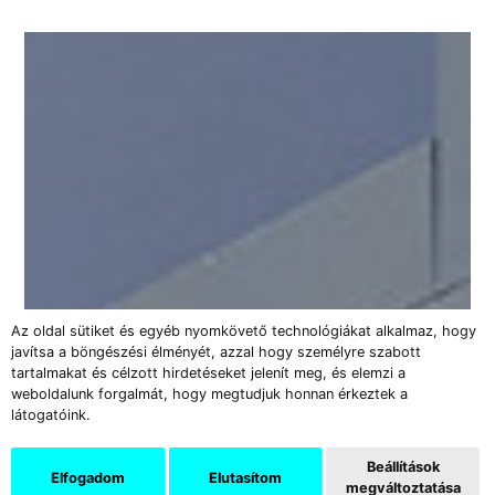
Az oldal sütiket és egyéb nyomkövető technológiákat alkalmaz, hogy
javítsa a böngészési élményét, azzal hogy személyre szabott
tartalmakat és célzott hirdetéseket jelenít meg, és elemzi a
weboldalunk forgalmát, hogy megtudjuk honnan érkeztek a
látogatóink.
Beállítások
Elfogadom
Elutasítom
megváltoztatása