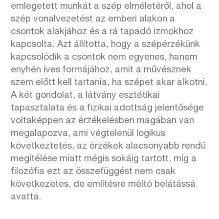
emlegetett munkát a szép elméletéről, ahol a
szép vonalvezetést az emberi alakon a
csontok alakjához és a rá tapadó izmokhoz
kapcsolta. Azt állította, hogy a szépérzékünk
kapcsolódik a csontok nem egyenes, hanem
enyhén íves formájához, amit a művésznek
szem előtt kell tartania, ha szépet akar alkotni.
A két gondolat, a látvány esztétikai
tapasztalata és a fizikai adottság jelentősége
voltaképpen az érzékelésben magában van
megalapozva, ami végtelenül logikus
következtetés, az érzékek alacsonyabb rendű
megítélése miatt mégis sokáig tartott, míg a
filozófia ezt az összefüggést nem csak
következetes, de említésre méltó belátássá
avatta.