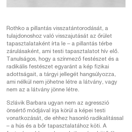
Rothko a pillantás visszatántorodását, a
tulajdonoshoz való visszajutását az őrület
tapasztalataként írta le – a pillantás térbe
zárulásaként, ami testi tapasztalatot hív elő.
Tanulságos, hogy a színmező festészet és a
radikális festészet egyaránt a kép fizikai
adottságait, a tárgyi jellegét hangsúlyozza,
ami nélkül nem jöhetne létre a látvány, vagy
nem az a látvány jönne létre.
Szlávik Barbara ugyan nem az agresszió
önsértő módjával írja körül a képei testi
vonatkozását, de ehhez hasonló radikalitással
– a hús és a bőr tapasztalatához köti. A