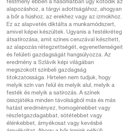
festmény ebben a hasonlatban úgy kötődik az
alapozáshoz, a tárgyi adottságához, ahogyan
a bőr a húshoz, az erekhez vagy az izmokhoz.
Ez az alapvetés diktálta a munkamódszert,
amivel képei készültek. Ugyanis a festékréteg
átsatírozása, amit színes ceruzával készített,
az alapozás rétegzettségét, egyenetlenségeit
és felületi gazdagságát hangsúlyozza. Az
eredmény a Szlávik képi világában
megszokott színbeli gazdagság
titokzatossága. Hirtelen nem tudjuk, hogy
melyik szín van felül és melyik alul, melyik a
festék és melyik a satírozás. A színek
összjátéka minden távolságból más és más
hatást eredményez, homogénebbet vagy
részletgazdagabbat, sötétebbet vagy
élénkebbet, árnyékosat vagy kevésbé