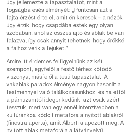
úgy jellemezte a tapasztalatot, mint a
fogságba esés élményét: „Pontosan azt a
fajta érzést érte el, amit én keresek – a nézők
úgy érzik, hogy csapdába estek egy olyan
szobában, ahol az összes ajtó és ablak be van
falazva, így csak annyit tehetnek, hogy örökké
a falhoz verik a fejüket.”
Amire itt érdemes felfigyelnünk az két
szempont, egyfelől a festő térhez kötődő
viszonya, másfelől a testi tapasztalat. A
vakablak paradox élménye nagyon hasonlít a
festménnyel való találkozásunkhoz, és ha ettől
a párhuzamtól idegenkedünk, azt csak azért
tesszük, mert van egy ennél intenzívebben a
kultúránkba kódolt metafora a nyitott ablakról
(finestra aperta), amit Alberti alapozott meg. A
nyitott ablak metaforája a látványelvű,