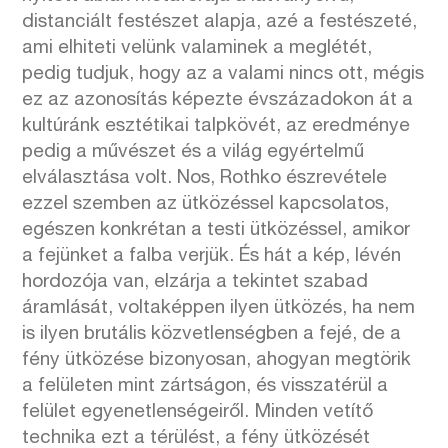
distanciált festészet alapja, azé a festészeté,
ami elhiteti velünk valaminek a meglétét,
pedig tudjuk, hogy az a valami nincs ott, mégis
ez az azonosítás képezte évszázadokon át a
kultúránk esztétikai talpkövét, az eredménye
pedig a művészet és a világ egyértelmű
elválasztása volt. Nos, Rothko észrevétele
ezzel szemben az ütközéssel kapcsolatos,
egészen konkrétan a testi ütközéssel, amikor
a fejünket a falba verjük. És hát a kép, lévén
hordozója van, elzárja a tekintet szabad
áramlását, voltaképpen ilyen ütközés, ha nem
is ilyen brutális közvetlenségben a fejé, de a
fény ütközése bizonyosan, ahogyan megtörik
a felületen mint zártságon, és visszatérül a
felület egyenetlenségeiről. Minden vetítő
technika ezt a térülést, a fény ütközését