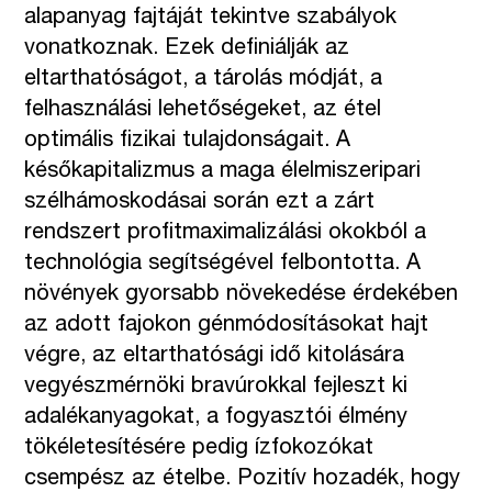
alapanyag fajtáját tekintve szabályok
vonatkoznak. Ezek definiálják az
eltarthatóságot, a tárolás módját, a
felhasználási lehetőségeket, az étel
optimális fizikai tulajdonságait. A
későkapitalizmus a maga élelmiszeripari
szélhámoskodásai során ezt a zárt
rendszert profitmaximalizálási okokból a
technológia segítségével felbontotta. A
növények gyorsabb növekedése érdekében
az adott fajokon génmódosításokat hajt
végre, az eltarthatósági idő kitolására
vegyészmérnöki bravúrokkal fejleszt ki
adalékanyagokat, a fogyasztói élmény
tökéletesítésére pedig ízfokozókat
csempész az ételbe. Pozitív hozadék, hogy