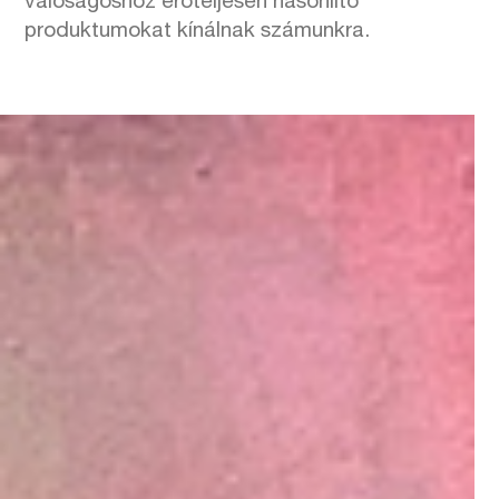
valóságoshoz erőteljesen hasonlító
produktumokat kínálnak számunkra.