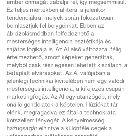
ember önmagát zabálja fel, így megsemmisül.
Ez teljes mértékben alliterál a jelenkori
tendenciákra, melyek során fokozatosan
bomlasztjuk fel bolygónkat. Ebben az
ábrázolásmódban felfedezhető a
mesterséges intelligencia esztétikája és
sajátos logikája is. Az AI első változatai félig
értelmezhető, amorf képeket generáltak,
melyből csak részlegesen lehetett kiszálazni a
betáplált elvárásokat. Az AI valójában a
jelenlegi technikai kivitelében nem egy valódi
mesterséges intelligencia, a kifejezés csupán
marketingfogás. Az AI egy utánzógép, mely
önálló gondolatokra képtelen. Illúziókat tár
elénk, megragadva ez által a technokrata
korszellem lényegét. A kényelmesség
hazugságát elhintve a különféle cégek a