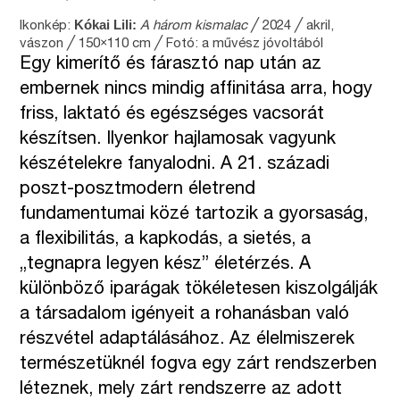
Kókai Lili:
Ikonkép:
A három kismalac
╱ 2024 ╱ akril,
×
vászon ╱ 150
110 cm ╱ Fotó: a művész jóvoltából
Egy kimerítő és fárasztó nap után az
embernek nincs mindig affinitása arra, hogy
friss, laktató és egészséges vacsorát
készítsen. Ilyenkor hajlamosak vagyunk
készételekre fanyalodni. A 21. századi
poszt-posztmodern életrend
fundamentumai közé tartozik a gyorsaság,
a flexibilitás, a kapkodás, a sietés, a
„tegnapra legyen kész” életérzés. A
különböző iparágak tökéletesen kiszolgálják
a társadalom igényeit a rohanásban való
részvétel adaptálásához. Az élelmiszerek
természetüknél fogva egy zárt rendszerben
léteznek, mely zárt rendszerre az adott