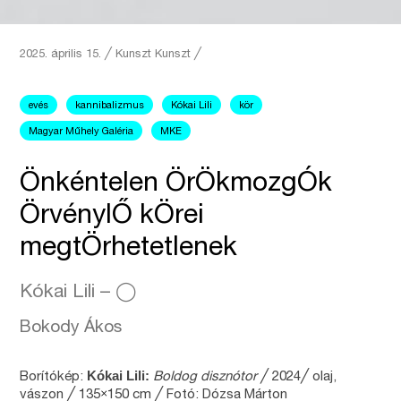
2025. április 15.
╱
Kunszt
Kunszt ╱
evés
kannibalizmus
Kókai Lili
kör
Magyar Műhely Galéria
MKE
Önkéntelen ÖrÖkmozgÓk
ÖrvénylŐ kÖrei
megtÖrhetetlenek
Kókai Lili – ◯
Bokody Ákos
Kókai Lili:
Borítókép:
Boldog disznótor
╱ 2024╱ olaj,
×
vászon ╱ 135
150 cm ╱ Fotó: Dózsa Márton