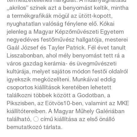
természetellenes hangulat. A műanyaghatású
„akrilos” színek azt a benyomást keltik, mintha
a termékgrafikák mögül az ütött-kopott,
nyughatatlan valóság fénylene elő. Kókai
jelenleg a Magyar Képzőművészeti Egyetem
negyedéves festőművész hallgatója, mesterei
Gaál József és Tayler Patrick. Fél évet tanult
Lisszabonban, ahol mély benyomást tett rá a
város gazdag kerámia- és üvegművészeti
kultúrája, melyet sajátos módon festői oldalról
igyekszik megközelíteni. Munkáival eddig
csoportos kiállítások keretében lehetett
találkozni többek között a Godotban, a
Pikszisben, az Eötvös10-ben, valamint az MKE
kiállítótereiben. A Magyar Műhely Galériában
található,
〇
című kiállítása az első önálló
bemutatkozó tárlata.