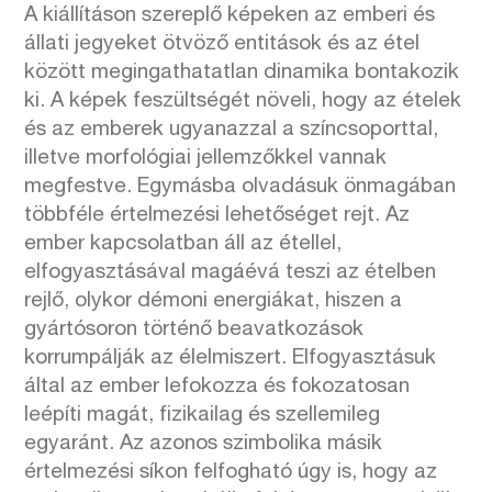
A kiállításon szereplő képeken az emberi és
állati jegyeket ötvöző entitások és az étel
között megingathatatlan dinamika bontakozik
ki. A képek feszültségét növeli, hogy az ételek
és az emberek ugyanazzal a színcsoporttal,
illetve morfológiai jellemzőkkel vannak
megfestve. Egymásba olvadásuk önmagában
többféle értelmezési lehetőséget rejt. Az
ember kapcsolatban áll az étellel,
elfogyasztásával magáévá teszi az ételben
rejlő, olykor démoni energiákat, hiszen a
gyártósoron történő beavatkozások
korrumpálják az élelmiszert. Elfogyasztásuk
által az ember lefokozza és fokozatosan
leépíti magát, fizikailag és szellemileg
egyaránt. Az azonos szimbolika másik
értelmezési síkon felfogható úgy is, hogy az