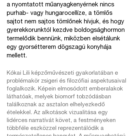
a nyomtatott műanyagkenyérnek nincs
purhab- vagy hungarocellíze, a tömlős
sajtot nem sajtos tömlőnek hívjuk, és hogy
gyerekkorunktól kezdve boldogsághormon
termelődik bennünk, miközben elsétálunk
egy gyorsétterem dögszagú konyhája
mellett.
Kókai Lili képzőművészeti gyakorlatában e
problémakör zsigeri és filozófiai aspektusaival
foglalkozik. Képein elmosódott emberalakok
láthatóak, melyek biomorf tobzódásban
találkoznak az asztalon elhelyezkedő
ételekkel. Az alkotások vizualitása egy
lidérces narratívát követ, a festményeken
többféle eszközzel reprezentálódik a