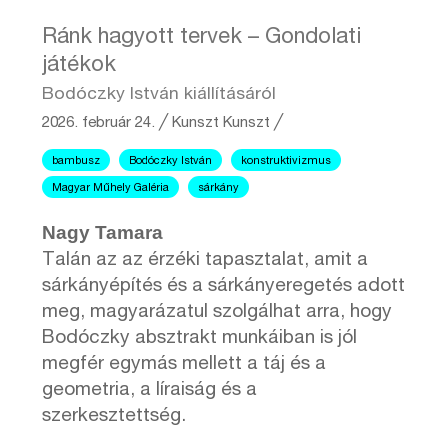
Ránk hagyott tervek – Gondolati
játékok
Bodóczky István kiállításáról
2026. február 24.
╱
Kunszt
Kunszt ╱
bambusz
Bodóczky István
konstruktivizmus
Magyar Műhely Galéria
sárkány
Nagy Tamara
Talán az az érzéki tapasztalat, amit a
sárkányépítés és a sárkányeregetés adott
meg, magyarázatul szolgálhat arra, hogy
Bodóczky absztrakt munkáiban is jól
megfér egymás mellett a táj és a
geometria, a líraiság és a
szerkesztettség.