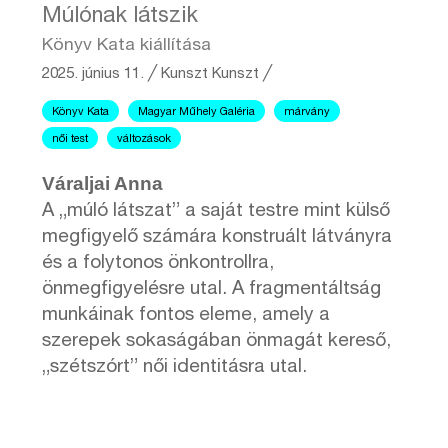
Múlónak látszik
Könyv Kata kiállítása
2025. június 11.
╱
Kunszt
Kunszt ╱
Könyv Kata
Magyar Műhely Galéria
márvány
női test
változások
Váraljai Anna
A „múló látszat” a saját testre mint külső
megfigyelő számára konstruált látványra
és a folytonos önkontrollra,
önmegfigyelésre utal. A fragmentáltság
munkáinak fontos eleme, amely a
szerepek sokaságában önmagát kereső,
„szétszórt” női identitásra utal.