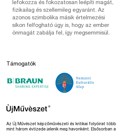
lefokozza és fokozatosan leépíti magát,
fizikailag és szellemileg egyaránt. Az
azonos szimbolika másik értelmezési
síkon felfogható úgy is, hogy az ember
önmagát zabálja fel, így megsemmisül.
Támogatók
Az Új Művészet képzőművészeti és kritikai folyóirat több
mint három évtizede jelenik meg havonként. Elsősorban a