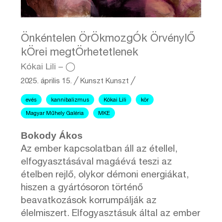
Önkéntelen ÖrÖkmozgÓk ÖrvénylŐ
kÖrei megtÖrhetetlenek
Kókai Lili – ◯
2025. április 15.
╱
Kunszt
Kunszt ╱
evés
kannibalizmus
Kókai Lili
kör
Magyar Műhely Galéria
MKE
Bokody Ákos
Az ember kapcsolatban áll az étellel,
elfogyasztásával magáévá teszi az
ételben rejlő, olykor démoni energiákat,
hiszen a gyártósoron történő
beavatkozások korrumpálják az
élelmiszert. Elfogyasztásuk által az ember