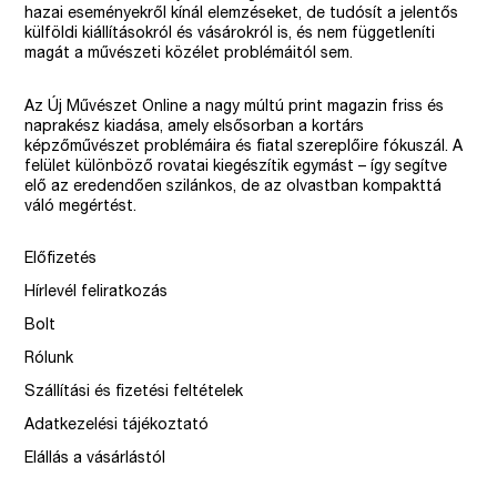
hazai eseményekről kínál elemzéseket, de tudósít a jelentős
külföldi kiállításokról és vásárokról is, és nem függetleníti
magát a művészeti közélet problémáitól sem.
Az Új Művészet Online a nagy múltú print magazin friss és
naprakész kiadása, amely elsősorban a kortárs
képzőművészet problémáira és fiatal szereplőire fókuszál. A
felület különböző rovatai kiegészítik egymást – így segítve
elő az eredendően szilánkos, de az olvastban kompakttá
váló megértést.
Előfizetés
Hírlevél feliratkozás
Bolt
Rólunk
Szállítási és fizetési feltételek
Adatkezelési tájékoztató
Elállás a vásárlástól