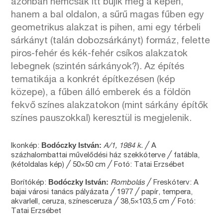
azonban nemcsak itt bújik meg a képen,
hanem a bal oldalon, a sűrű magas fűben egy
geometrikus alakzat is pihen, ami egy térbeli
sárkányt (talán dobozsárkányt) formáz, felette
piros-fehér és kék-fehér csíkos alakzatok
lebegnek (szintén sárkányok?). Az építés
tematikája a konkrét építkezésen (kép
közepe), a fűben álló emberek és a földön
fekvő színes alakzatokon (mint sárkány építők
színes pauszokkal) keresztül is megjelenik.
Bodóczky István:
Ikonkép:
A/1, 1984 k.
╱ A
százhalombattai művelődési ház szekkóterve ╱ fatábla,
(kétoldalas kép) ╱ 50×50 cm ╱ Fotó: Tatai Erzsébet
Bodóczky István:
Borítókép:
Rombolás
╱ Freskóterv: A
bajai városi tanács pályázata ╱
1977 ╱ papír, tempera,
akvarlell, ceruza, színesceruza ╱ 38,5×103,5 cm ╱ Fotó:
Tatai Erzsébet