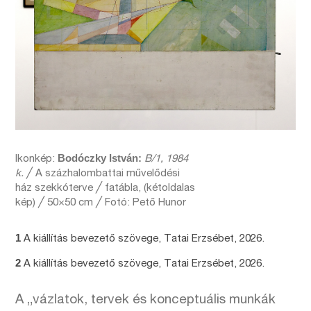
Bodóczky István:
Ikonkép:
B/1, 1984
k.
╱ A százhalombattai művelődési
ház szekkóterve ╱ fatábla, (kétoldalas
kép) ╱ 50×50 cm ╱ Fotó: Pető Hunor
1
A kiállítás bevezető szövege, Tatai Erzsébet, 2026.
2
A kiállítás bevezető szövege, Tatai Erzsébet, 2026.
A „vázlatok, tervek és konceptuális munkák