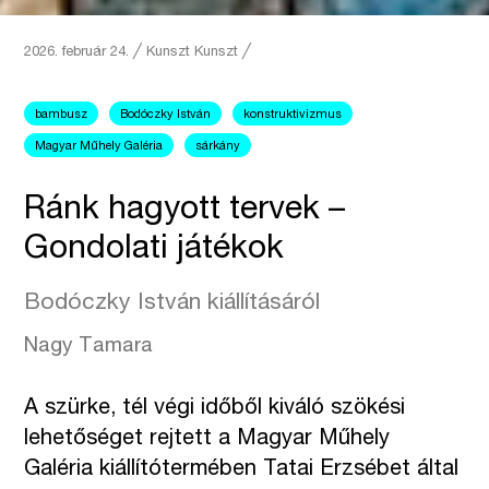
2026. február 24.
╱
Kunszt
Kunszt ╱
bambusz
Bodóczky István
konstruktivizmus
Magyar Műhely Galéria
sárkány
Ránk hagyott tervek –
Gondolati játékok
Bodóczky István kiállításáról
Nagy Tamara
A szürke, tél végi időből kiváló szökési
lehetőséget rejtett a Magyar Műhely
Galéria kiállítótermében Tatai Erzsébet által