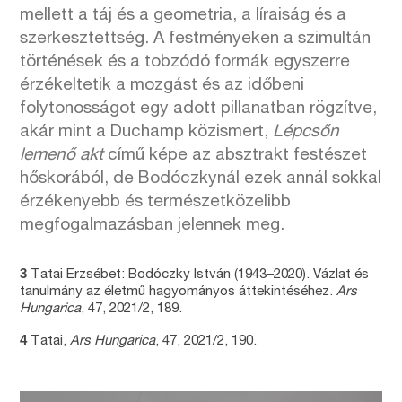
mellett a táj és a geometria, a líraiság és a
szerkesztettség. A festményeken a szimultán
történések és a tobzódó formák egyszerre
érzékeltetik a mozgást és az időbeni
folytonosságot egy adott pillanatban rögzítve,
akár mint a Duchamp közismert,
Lépcsőn
lemenő
akt
című képe az absztrakt festészet
hőskorából, de Bodóczkynál ezek annál sokkal
érzékenyebb és természetközelibb
megfogalmazásban jelennek meg.
3
Tatai Erzsébet: Bodóczky István (1943–2020). Vázlat és
tanulmány az életmű hagyományos áttekintéséhez.
Ars
Hungarica
, 47, 2021/2, 189.
4
Tatai,
Ars Hungarica
, 47, 2021/2, 190.