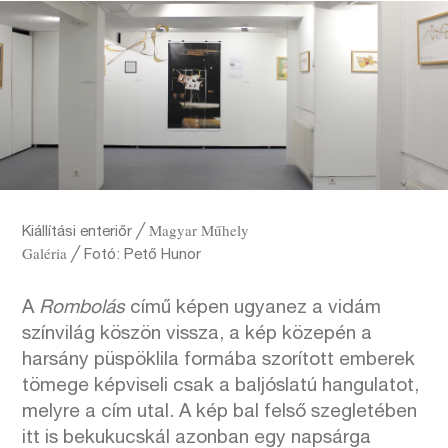
╱ Magyar Műhely
Kiállítási enteriőr
Galéria ╱
Fotó: Pető Hunor
A
Rombolás
című képen ugyanez a vidám
színvilág köszön vissza, a kép közepén a
harsány püspöklila formába szorított emberek
tömege képviseli csak a baljóslatú hangulatot,
melyre a cím utal. A kép bal felső szegletében
itt is bekukucskál azonban egy napsárga