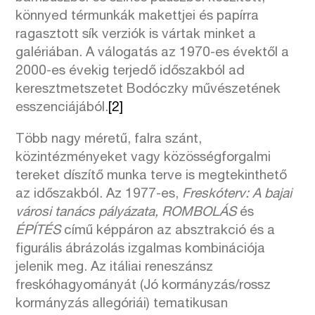
könnyed térmunkák makettjei és papírra
ragasztott sík verziók is vártak minket a
galériában. A válogatás az 1970-es évektől a
2000-es évekig terjedő időszakból ad
keresztmetszetet Bodóczky művészetének
esszenciájából.
[2]
Több nagy méretű, falra szánt,
közintézményeket vagy közösségforgalmi
tereket díszítő munka terve is megtekinthető
az időszakból. Az 1977-es,
Freskóterv: A bajai
városi tanács pályázata, ROMBOLÁS
és
ÉPÍTÉS
című képpáron az absztrakció és a
figurális ábrázolás izgalmas kombinációja
jelenik meg. Az itáliai reneszánsz
freskóhagyományát (Jó kormányzás/rossz
kormányzás allegóriái) tematikusan