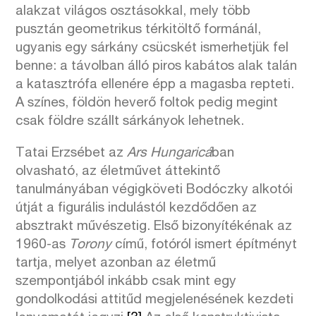
alakzat világos osztásokkal, mely több
pusztán geometrikus térkitöltő formánál,
ugyanis egy sárkány csücskét ismerhetjük fel
benne: a távolban álló piros kabátos alak talán
a katasztrófa ellenére épp a magasba repteti.
A színes, földön heverő foltok pedig megint
csak földre szállt sárkányok lehetnek.
Tatai Erzsébet az
Ars Hungaricá
ban
olvasható, az életművet áttekintő
tanulmányában végigköveti Bodóczky alkotói
útját a figurális indulástól kezdődően az
absztrakt művészetig. Első bizonyítékénak az
1960-as
Torony
című, fotóról ismert építményt
tartja, melyet azonban az életmű
szempontjából inkább csak mint egy
gondolkodási attitűd megjelenésének kezdeti