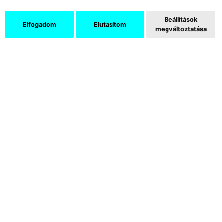
Beállítások
Elfogadom
Elutasítom
megváltoztatása
Bodóczky István:
Építés
╱ Freskóterv:
A bajai városi tanács pályázata ╱ 1977
╱ papír, tempera, akvarlell, ceruza,
színesceruza ╱ 39,4×100 cm ╱ Fotó:
Tatai Erzsébet
5
Tatai,
Ars Hungarica
, 47, 2021/2, 197.
Az 1980-as évek első felében fatáblára
készült, a kiállításon is látható, kétoldalas
szekkótervek már geometrikus képek.
A
százhalombattai művelődési ház szekkóterveit
két színvariációban is láthatjuk, az elkészült