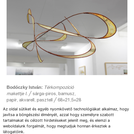
Bodóczky István:
Térkompozíció
makettje I.
╱ sárga-piros, bamusz,
papír, akvarell, pasztell ╱ 68×21,5×28
cm ╱ Fotó: Pető Hunor
Az oldal sütiket és egyéb nyomkövető technológiákat alkalmaz, hogy
javítsa a böngészési élményét, azzal hogy személyre szabott
tartalmakat és célzott hirdetéseket jelenít meg, és elemzi a
weboldalunk forgalmát, hogy megtudjuk honnan érkeztek a
látogatóink.