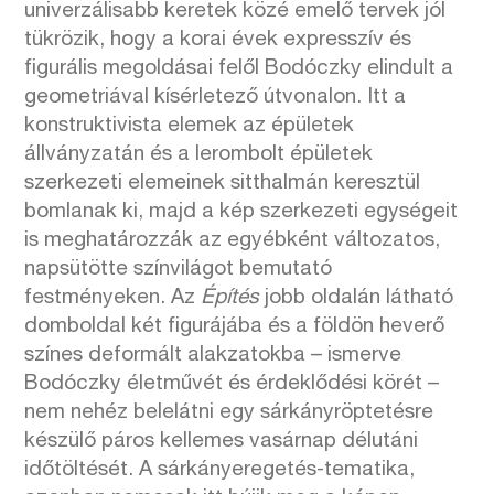
univerzálisabb keretek közé emelő tervek jól
tükrözik, hogy a korai évek expresszív és
figurális megoldásai felől Bodóczky elindult a
geometriával kísérletező útvonalon. Itt a
konstruktivista elemek az épületek
állványzatán és a lerombolt épületek
szerkezeti elemeinek sitthalmán keresztül
bomlanak ki, majd a kép szerkezeti egységeit
is meghatározzák az egyébként változatos,
napsütötte színvilágot bemutató
festményeken. Az
Építés
jobb oldalán látható
domboldal két figurájába és a földön heverő
színes deformált alakzatokba – ismerve
Bodóczky életművét és érdeklődési körét –
nem nehéz belelátni egy sárkányröptetésre
készülő páros kellemes vasárnap délutáni
időtöltését. A sárkányeregetés-tematika,