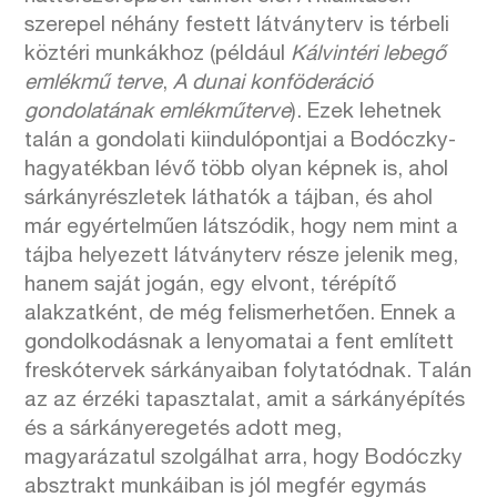
szerepel néhány festett látványterv is térbeli
köztéri munkákhoz (például
Kálvintéri lebegő
emlékmű terve
,
A dunai konföderáció
gondolatának emlékműterve
). Ezek lehetnek
talán a gondolati kiindulópontjai a Bodóczky-
hagyatékban lévő több olyan képnek is, ahol
sárkányrészletek láthatók a tájban, és ahol
már egyértelműen látszódik, hogy nem mint a
tájba helyezett látványterv része jelenik meg,
hanem saját jogán, egy elvont, térépítő
alakzatként, de még felismerhetően. Ennek a
gondolkodásnak a lenyomatai a fent említett
freskótervek sárkányaiban folytatódnak. Talán
az az érzéki tapasztalat, amit a sárkányépítés
és a sárkányeregetés adott meg,
magyarázatul szolgálhat arra, hogy Bodóczky
absztrakt munkáiban is jól megfér egymás