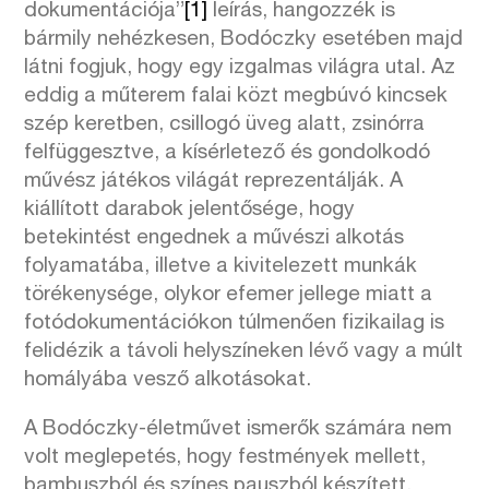
dokumentációja”
[1]
leírás, hangozzék is
bármily nehézkesen, Bodóczky esetében majd
látni fogjuk, hogy egy izgalmas világra utal. Az
eddig a műterem falai közt megbúvó kincsek
szép keretben, csillogó üveg alatt, zsinórra
felfüggesztve, a kísérletező és gondolkodó
művész játékos világát reprezentálják. A
kiállított darabok jelentősége, hogy
betekintést engednek a művészi alkotás
folyamatába, illetve a kivitelezett munkák
törékenysége, olykor efemer jellege miatt a
fotódokumentációkon túlmenően fizikailag is
felidézik a távoli helyszíneken lévő vagy a múlt
homályába vesző alkotásokat.
A Bodóczky-életművet ismerők számára nem
volt meglepetés, hogy festmények mellett,
bambuszból és színes pauszból készített,