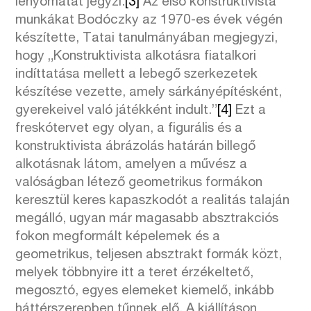
lenyomatát jegyzi.
[3]
Az első konstruktivista
munkákat Bodóczky az 1970-es évek végén
készítette, Tatai tanulmányában megjegyzi,
hogy „Konstruktivista alkotásra fiatalkori
indíttatása mellett a lebegő szerkezetek
készítése vezette, amely sárkányépítésként,
gyerekeivel való játékként indult.”
[4]
Ezt a
freskótervet egy olyan, a figurális és a
konstruktivista ábrázolás határán billegő
alkotásnak látom, amelyen a művész a
valóságban létező geometrikus formákon
keresztül keres kapaszkodót a realitás talaján
megálló, ugyan már magasabb absztrakciós
fokon megformált képelemek és a
geometrikus, teljesen absztrakt formák közt,
melyek többnyire itt a teret érzékeltető,
megosztó, egyes elemeket kiemelő, inkább
háttérszerepben tűnnek elő. A kiállításon