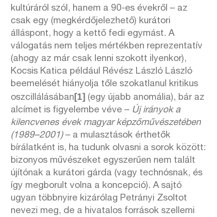
kultúráról szól, hanem a 90-es évekről – az
csak egy (megkérdőjelezhető) kurátori
álláspont, hogy a kettő fedi egymást. A
válogatás nem teljes mértékben reprezentatív
(ahogy az már csak lenni szokott ilyenkor),
Kocsis Katica például Révész László László
beemelését hiányolja tőle szokatlanul kritikus
[1]
oszcillálásában
(egy újabb anomália), bár az
alcímet is figyelembe véve –
Új irányok a
kilencvenes évek magyar képzőművészetében
(1989–2001)
– a mulasztások érthetők
bírálatként is, ha tudunk olvasni a sorok között:
bizonyos művészeket egyszerűen nem talált
újítónak a kurátori gárda (vagy technósnak, és
így megborult volna a koncepció). A sajtó
ugyan többnyire kizárólag Petrányi Zsoltot
nevezi meg, de a hivatalos források szellemi