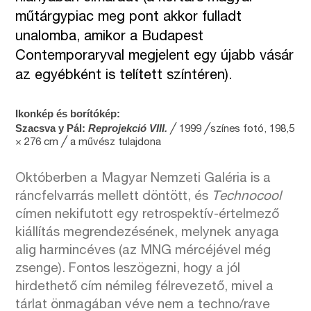
műtárgypiac meg pont akkor fulladt
unalomba, amikor a Budapest
Contemporaryval megjelent egy újabb vásár
az egyébként is telített színtéren).
Ikonkép és borítókép:
Szacsva y Pál:
Reprojekció VIII.
╱ 1999 ╱színes fotó, 198,5
× 276 cm ╱ a művész tulajdona
Októberben a Magyar Nemzeti Galéria is a
ráncfelvarrás mellett döntött, és
Technocool
címen nekifutott egy retrospektív-értelmező
kiállítás megrendezésének, melynek anyaga
alig harmincéves (az MNG mércéjével még
zsenge). Fontos leszögezni, hogy a jól
hirdethető cím némileg félrevezető, mivel a
tárlat önmagában véve nem a techno/rave