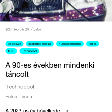
2024. február 25.
╱
Labor
90-es évek
csoportos kiállítás
hurráoptimizmus
kritika
MNG
Technocool
A 90-es években mindenki
táncolt
Technocool
Fülöp Tímea
A 2023-as év bővelkedett a