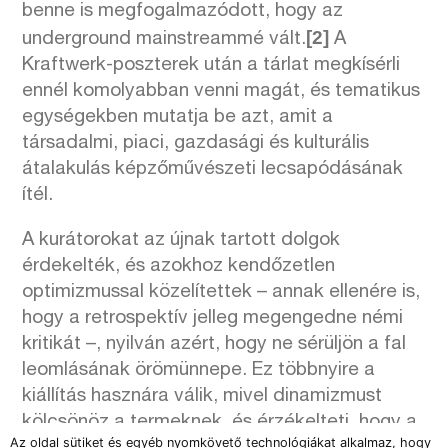
benne is megfogalmazódott, hogy az
[2]
underground mainstreammé vált.
A
Kraftwerk-poszterek után a tárlat megkísérli
ennél komolyabban venni magát, és tematikus
egységekben mutatja be azt, amit a
társadalmi, piaci, gazdasági és kulturális
átalakulás képzőművészeti lecsapódásának
ítél.
A kurátorokat az újnak tartott dolgok
érdekelték, és azokhoz kendőzetlen
optimizmussal közelítettek – annak ellenére is,
hogy a retrospektív jelleg megengedne némi
kritikát –, nyilván azért, hogy ne sérüljön a fal
leomlásának örömünnepe. Ez többnyire a
kiállítás hasznára válik, mivel dinamizmust
kölcsönöz a termeknek, és érzékelteti, hogy a
Az oldal sütiket és egyéb nyomkövető technológiákat alkalmaz, hogy