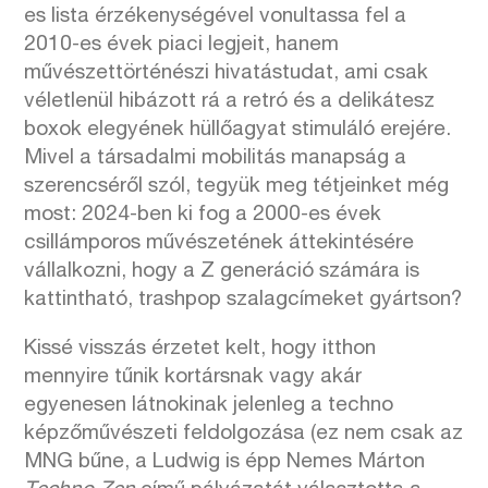
es lista érzékenységével vonultassa fel a
2010-es évek piaci legjeit, hanem
művészettörténészi hivatástudat, ami csak
véletlenül hibázott rá a retró és a delikátesz
boxok elegyének hüllőagyat stimuláló erejére.
Mivel a társadalmi mobilitás manapság a
szerencséről szól, tegyük meg tétjeinket még
most: 2024-ben ki fog a 2000-es évek
csillámporos művészetének áttekintésére
vállalkozni, hogy a Z generáció számára is
kattintható, trashpop szalagcímeket gyártson?
Kissé visszás érzetet kelt, hogy itthon
mennyire tűnik kortársnak vagy akár
egyenesen látnokinak jelenleg a techno
képzőművészeti feldolgozása (ez nem csak az
MNG bűne, a Ludwig is épp Nemes Márton