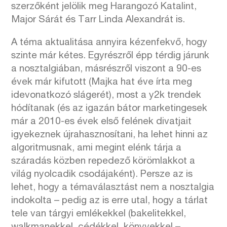
szerzőként jelölik meg Harangozó Katalint,
Major Sárát és Tarr Linda Alexandrát is.
A téma aktualitása annyira kézenfekvő, hogy
szinte már kétes. Egyrészről épp térdig járunk
a nosztalgiában, másrészről viszont a 90-es
évek már kifutott (Majka hat éve írta meg
idevonatkozó slágerét), most a y2k trendek
hódítanak (és az igazán bátor marketingesek
már a 2010-es évek első felének divatjait
igyekeznek újrahasznosítani, ha lehet hinni az
algoritmusnak, ami megint elénk tárja a
száradás közben repedező körömlakkot a
világ nyolcadik csodájaként). Persze az is
lehet, hogy a témaválasztást nem a nosztalgia
indokolta – pedig az is erre utal, hogy a tárlat
tele van tárgyi emlékekkel (bakelitekkel,