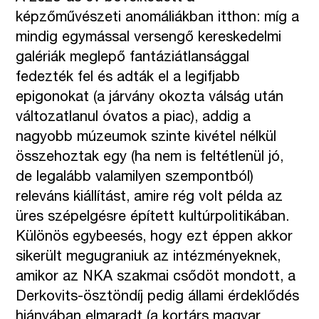
képzőművészeti anomáliákban itthon: míg a
mindig egymással versengő kereskedelmi
galériák meglepő fantáziátlansággal
fedezték fel és adták el a legifjabb
epigonokat (a járvány okozta válság után
változatlanul óvatos a piac), addig a
nagyobb múzeumok szinte kivétel nélkül
összehoztak egy (ha nem is feltétlenül jó,
de legalább valamilyen szempontból)
releváns kiállítást, amire rég volt példa az
üres szépelgésre épített kultúrpolitikában.
Különös egybeesés, hogy ezt éppen akkor
sikerült megugraniuk az intézményeknek,
amikor az NKA szakmai csődöt mondott, a
Derkovits-ösztöndíj pedig állami érdeklődés
hiányában elmaradt (a kortárs magyar