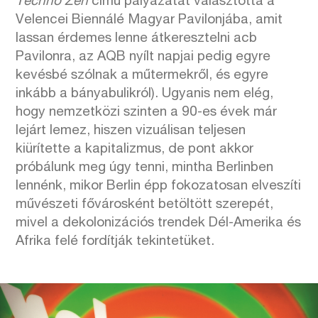
Techno Zen
című pályázatát választotta a
Velencei Biennálé Magyar Pavilonjába, amit
lassan érdemes lenne átkeresztelni acb
Pavilonra, az AQB nyílt napjai pedig egyre
kevésbé szólnak a műtermekről, és egyre
inkább a bányabulikról). Ugyanis nem elég,
hogy nemzetközi szinten a 90-es évek már
lejárt lemez, hiszen vizuálisan teljesen
kiürítette a kapitalizmus, de pont akkor
próbálunk meg úgy tenni, mintha Berlinben
lennénk, mikor Berlin épp fokozatosan elveszíti
művészeti fővárosként betöltött szerepét,
mivel a dekolonizációs trendek Dél-Amerika és
Afrika felé fordítják tekintetüket.