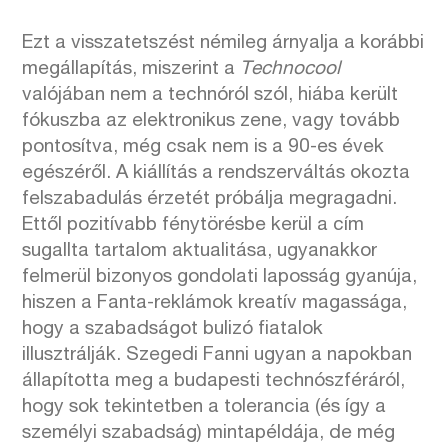
Ezt a visszatetszést némileg árnyalja a korábbi
megállapítás, miszerint a
Technocool
valójában nem a technóról szól, hiába került
fókuszba az elektronikus zene, vagy tovább
pontosítva, még csak nem is a 90-es évek
egészéről. A kiállítás a rendszerváltás okozta
felszabadulás érzetét próbálja megragadni.
Ettől pozitívabb fénytörésbe kerül a cím
sugallta tartalom aktualitása, ugyanakkor
felmerül bizonyos gondolati laposság gyanúja,
hiszen a Fanta-reklámok kreatív magassága,
hogy a szabadságot bulizó fiatalok
illusztrálják. Szegedi Fanni ugyan a napokban
állapította meg a budapesti technószféráról,
hogy sok tekintetben a tolerancia (és így a
személyi szabadság) mintapéldája, de még