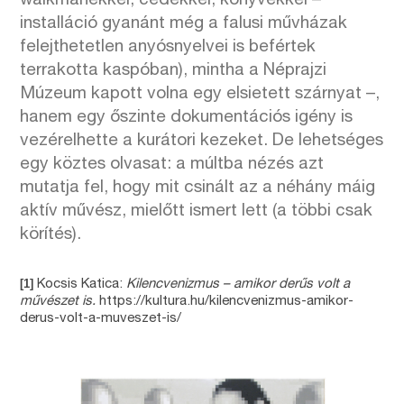
walkmanekkel, cédékkel, könyvekkel –
installáció gyanánt még a falusi művházak
felejthetetlen anyósnyelvei is befértek
terrakotta kaspóban), mintha a Néprajzi
Múzeum kapott volna egy elsietett szárnyat –,
hanem egy őszinte dokumentációs igény is
vezérelhette a kurátori kezeket. De lehetséges
egy köztes olvasat: a múltba nézés azt
mutatja fel, hogy mit csinált az a néhány máig
aktív művész, mielőtt ismert lett (a többi csak
körítés).
[1]
Kocsis Katica:
Kilencvenizmus – amikor derűs volt a
művészet is.
https://kultura.hu/kilencvenizmus-amikor-
derus-volt-a-muveszet-is/