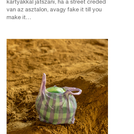
kártyákkal játszani, ha a street creded
van az asztalon, avagy fake it till you
make it…