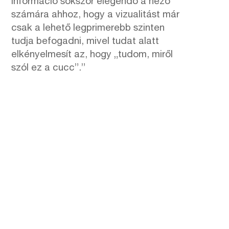
információ sokszor elegendő a néző
számára ahhoz, hogy a vizualitást már
csak a lehető legprimerebb szinten
tudja befogadni, mivel tudat alatt
elkényelmesít az, hogy „tudom, miről
szól ez a cucc”.”