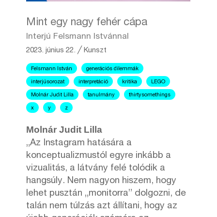
Mint egy nagy fehér cápa
Interjú Felsmann Istvánnal
2023. június 22.
╱
Kunszt
Felsmann István
generációs dilemmák
interjúsorozat
interpretáció
kritika
LEGO
Molnár Judit Lilla
tanulmány
thirtysomethings
x
y
z
Molnár Judit Lilla
„Az Instagram hatására a
konceptualizmustól egyre inkább a
vizualitás, a látvány felé tolódik a
hangsúly. Nem nagyon hiszem, hogy
lehet pusztán „monitorra” dolgozni, de
talán nem túlzás azt állítani, hogy az