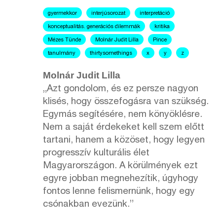
gyermekkor
interjúsorozat
interpretáció
konceptualitás. generációs dilemmák
kritika
Mézes Tünde
Molnár Judit Lilla
Pince
tanulmány
thirtysomethings
x
y
z
Molnár Judit Lilla
„Azt gondolom, és ez persze nagyon
klisés, hogy összefogásra van szükség.
Egymás segítésére, nem könyöklésre.
Nem a saját érdekeket kell szem előtt
tartani, hanem a közöset, hogy legyen
progresszív kulturális élet
Magyarországon. A körülmények ezt
egyre jobban megnehezítik, úgyhogy
fontos lenne felismernünk, hogy egy
csónakban evezünk.”