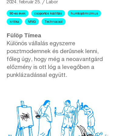
2024. február 25.
╱
Labor
90-es évek
csoportos kiállítás
hurráoptimizmus
kritika
MNG
Technocool
Fülöp Tímea
Különös vállalás egyszerre
posztmodernnek és derűsnek lenni,
főleg úgy, hogy még a neoavantgárd
előzmény is ott lóg a levegőben a
punklázadással együtt.