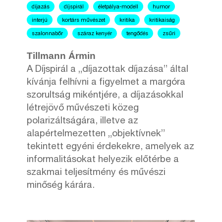
díjazás
díjspirál
életpálya-modell
humor
interjú
kortárs művészet
kritika
kritikaiság
szalonnabőr
száraz kenyér
tengődés
zsűri
Tillmann Ármin
A Díjspirál a „díjazottak díjazása” által
kívánja felhívni a figyelmet a margóra
szorultság mikéntjére, a díjazásokkal
létrejövő művészeti közeg
polarizáltságára, illetve az
alapértelmezetten „objektívnek”
tekintett egyéni érdekekre, amelyek az
informalitásokat helyezik előtérbe a
szakmai teljesítmény és művészi
minőség kárára.