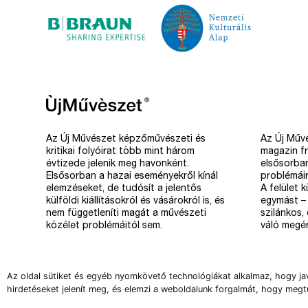
Az Új Művészet képzőművészeti és
Az Új Művé
kritikai folyóirat több mint három
magazin fr
évtizede jelenik meg havonként.
elsősorba
Elsősorban a hazai eseményekről kínál
problémáir
elemzéseket, de tudósít a jelentős
A felület 
külföldi kiállításokról és vásárokról is, és
egymást – 
nem függetleníti magát a művészeti
szilánkos,
közélet problémáitól sem.
váló megér
Az oldal sütiket és egyéb nyomkövető technológiákat alkalmaz, hogy ja
hirdetéseket jelenít meg, és elemzi a weboldalunk forgalmát, hogy megt
Copyright 2008-2026 Új Művészet