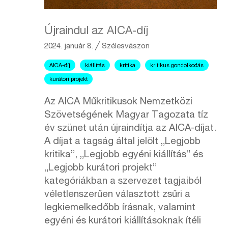
Újraindul az AICA-díj
2024. január 8.
╱
Szélesvászon
AICA-díj
kiállítás
kritika
kritikus gondolkodás
kurátori projekt
Az AICA Műkritikusok Nemzetközi
Szövetségének Magyar Tagozata tíz
év szünet után újraindítja az AICA-díjat.
A díjat a tagság által jelölt „Legjobb
kritika”, „Legjobb egyéni kiállítás” és
„Legjobb kurátori projekt”
kategóriákban a szervezet tagjaiból
véletlenszerűen választott zsűri a
legkiemelkedőbb írásnak, valamint
egyéni és kurátori kiállításoknak ítéli