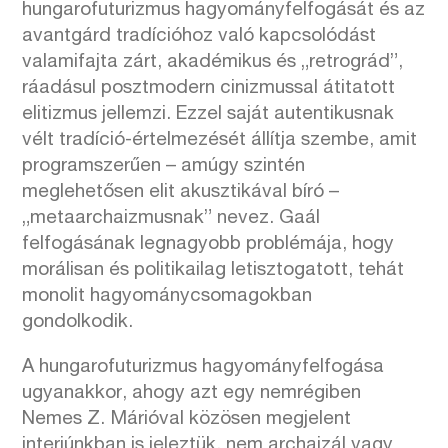
hungarofuturizmus hagyományfelfogását és az
avantgárd tradícióhoz való kapcsolódást
valamifajta zárt, akadémikus és „retrográd”,
ráadásul posztmodern cinizmussal átitatott
elitizmus jellemzi. Ezzel saját autentikusnak
vélt tradíció-értelmezését állítja szembe, amit
programszerűen – amúgy szintén
meglehetősen elit akusztikával bíró –
„metaarchaizmusnak” nevez. Gaál
felfogásának legnagyobb problémája, hogy
morálisan és politikailag letisztogatott, tehát
monolit hagyománycsomagokban
gondolkodik.
A hungarofuturizmus hagyományfelfogása
ugyanakkor, ahogy azt egy nemrégiben
Nemes Z. Márióval közösen megjelent
interjúnkban is jeleztük, nem archaizál vagy