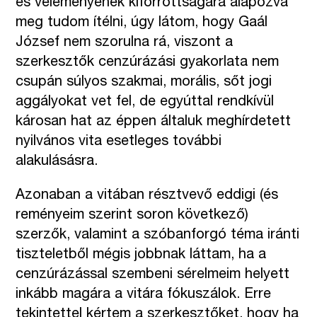
és véleményének kiforrottságára alapozva
meg tudom ítélni, úgy látom, hogy Gaál
József nem szorulna rá, viszont a
szerkesztők cenzúrázási gyakorlata nem
csupán súlyos szakmai, morális, sőt jogi
aggályokat vet fel, de egyúttal rendkívül
károsan hat az éppen általuk meghírdetett
nyilvános vita esetleges további
alakulásásra.
Azonaban a vitában résztvevő eddigi (és
reményeim szerint soron következő)
szerzők, valamint a szóbanforgó téma iránti
tiszteletből mégis jobbnak láttam, ha a
cenzúrázással szembeni sérelmeim helyett
inkább magára a vitára fókuszálok. Erre
tekintettel kértem a szerkesztőket, hogy ha