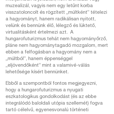
muzealizál, vagyis nem egy letűnt korba
visszatoloncolt és rögzített „múltként” tételezi
a hagyományt, hanem radikálisan nyitott,
velünk és bennünk élő, lélegző és lüktető,
virtualitásként értelmezi azt. A
hungarofuturizmus tehát nem hagyományőrző,
pláne nem hagyománytagadó mozgalom, mert
ebben a felfogásban a hagyomány nem a
„múltból”, hanem éppenséggel
„eljövendőként” mint a valamivé-válás
lehetősége kísért bennünket.
Ebből a szempontból fontos megjegyezni,
hogy a hungarofuturizmus a nyugati
eszkatologikus gondolkodást (és az ebbe
integrálódó baloldali utópia szellemét) fogva
tartó célelvű, egyenesvonalú történeti