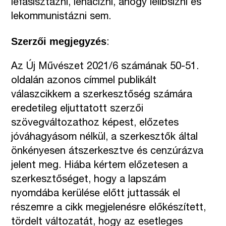
lefasisztázni, lenácizni, ahogy lelibsizni és
lekommunistázni sem.
Szerzői megjegyzés
:
Az Új Művészet 2021/6 számának 50-51.
oldalán azonos címmel publikált
válaszcikkem a szerkesztőség számára
eredetileg eljuttatott szerzői
szövegváltozathoz képest, előzetes
jóváhagyásom nélkül, a szerkesztők által
önkényesen átszerkesztve és cenzúrázva
jelent meg. Hiába kértem előzetesen a
szerkesztőséget, hogy a lapszám
nyomdába kerülése előtt juttassák el
részemre a cikk megjelenésre előkészített,
tördelt változatát, hogy az esetleges