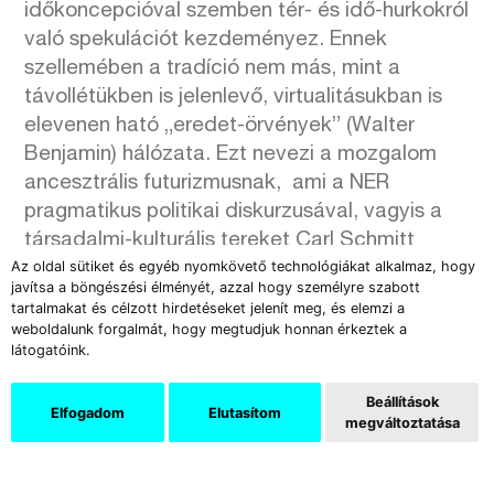
időkoncepcióval szemben tér- és idő-hurkokról
való spekulációt kezdeményez. Ennek
szellemében a tradíció nem más, mint a
távollétükben is jelenlevő, virtualitásukban is
elevenen ható „eredet-örvények” (Walter
Benjamin) hálózata. Ezt nevezi a mozgalom
ancesztrális futurizmusnak, ami a NER
pragmatikus politikai diskurzusával, vagyis a
társadalmi-kulturális tereket Carl Schmitt
Az oldal sütiket és egyéb nyomkövető technológiákat alkalmaz, hogy
ellenség/barát-logikája alapján felosztó
javítsa a böngészési élményét, azzal hogy személyre szabott
tradíciógépezettel szemben érvényesíthető
tartalmakat és célzott hirdetéseket jelenít meg, és elemzi a
művészeti alternatíva. A fő kérdés azonban
weboldalunk forgalmát, hogy megtudjuk honnan érkeztek a
látogatóink.
az, hogy Gaál József „metaarchaizmusa”,
amit cikkében a hungarofuturizmus
Beállítások
hagyománykoncepciójával szemben tételez,
Elfogadom
Elutasítom
megváltoztatása
hogyan viszonyul
a NER szimulákrumgyártó
tradíciógépezetéhez
? Vagyis miként választja