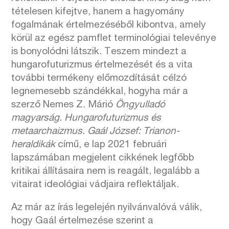
tételesen kifejtve, hanem a hagyomány
fogalmának értelmezéséből kibontva, amely
körül az egész pamflet terminológiai televénye
is bonyolódni látszik. Teszem mindezt a
hungarofuturizmus értelmezését és a vita
további termékeny előmozdítását célzó
legnemesebb szándékkal, hogyha már a
szerző Nemes Z. Márió
Öngyulladó
magyarság. Hungarofuturizmus és
metaarchaizmus. Gaál József: Trianon-
heraldikák
című, e lap 2021 februári
lapszámában megjelent cikkének legfőbb
kritikai állításaira nem is reagált, legalább a
vitairat ideológiai vádjaira reflektáljak.
Az már az írás legelején nyilvánvalóvá válik,
hogy Gaál értelmezése szerint a