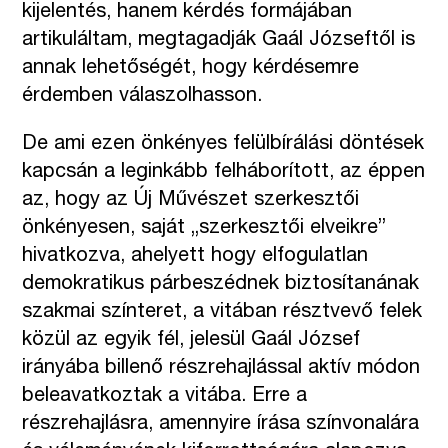
kijelentés, hanem kérdés formájában
artikuláltam, megtagadják Gaál Józseftől is
annak lehetőségét, hogy kérdésemre
érdemben válaszolhasson.
De ami ezen önkényes felülbírálási döntések
kapcsán a leginkább felháborított, az éppen
az, hogy az Új Művészet szerkesztői
önkényesen, saját „szerkesztői elveikre”
hivatkozva, ahelyett hogy elfogulatlan
demokratikus párbeszédnek biztosítanának
szakmai színteret, a vitában résztvevő felek
közül az egyik fél, jelesül Gaál József
irányába billenő részrehajlással aktív módon
beleavatkoztak a vitába. Erre a
részrehajlásra, amennyire írása színvonalára