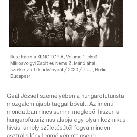
Illusztráció a XENOTOPIA, Volume 1. című
Miklósvölgyi Zsolt és Nems Z. Márió által
szerkesztett kiadványból ╱ 2020 ╱ T+U, Berlin,
Budapest
Gaál József személyében a hungarofuturista
mozgalom újabb taggal bővült. Az iménti
mondatban nincs semmi meglepő, hiszen a
hungarofuturizmus alapja egy olyan kozmikus
hívás, amely születésétől fogva minden
asztrális lény legmélyén ott cseng,