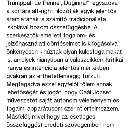
Trumppal, Le Pennel, Duginnal”, egyszóval
a kortárs alt-right filozófiák egyik jelentős
áramlatának is számító tradicionalista
iskolával hozom összefüggésbe. A
szerkesztők emellett fogalom- és
jelzőhasználati döntéseimet is kifogásolva
önkényesen kihúztak olyan kulcsfogalmakat
is, amelyek hiányában a válaszcikkem kritikai
iránya és intenciója jelentős mértékben,
gyakran az érthetetlenségig torzult.
Megtagadva ezzel egyfelől tőlem annak
lehetőségét és jogát, hogy Gaál József
művészetét saját autonóm véleményem és
fogalmi apparátusom szerint értelmezzem.
Másfelől, mivel hogy az esetleges
összefüggést eredeti szövegemben nem