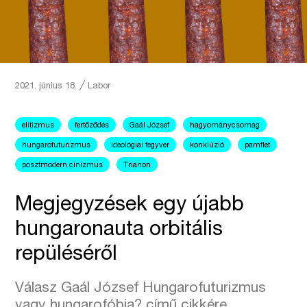
2021. június 18.
╱
Labor
elitizmus
fertőződés
Gaál József
hagyománycsomag
hungarofuturizmus
ideológiai fegyver
konklúzió
pamflet
posztmodern cinizmus
Trianon
Megjegyzések egy újabb
hungaronauta orbitális
repüléséről
Válasz Gaál József Hungarofuturizmus
vagy hungarofóbia? című cikkére