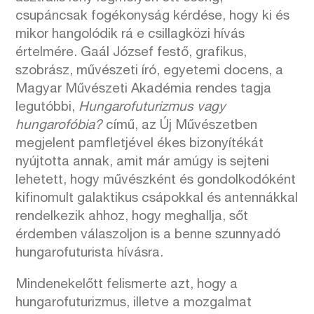
csupáncsak fogékonyság kérdése, hogy ki és
mikor hangolódik rá e csillagközi hívás
értelmére. Gaál József festő, grafikus,
szobrász, művészeti író, egyetemi docens, a
Magyar Művészeti Akadémia rendes tagja
legutóbbi,
Hungarofuturizmus vagy
hungarofóbia?
című, az Új Művészetben
megjelent pamfletjével ékes bizonyítékát
nyújtotta annak, amit már amúgy is sejteni
lehetett, hogy művészként és gondolkodóként
kifinomult galaktikus csápokkal és antennákkal
rendelkezik ahhoz, hogy meghallja, sőt
érdemben válaszoljon is a benne szunnyadó
hungarofuturista hívásra.
Mindenekelőtt felismerte azt, hogy a
hungarofuturizmus, illetve a mozgalmat