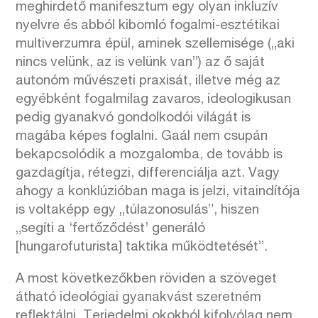
meghirdető manifesztum egy olyan inkluzív
nyelvre és abból kibomló fogalmi-esztétikai
multiverzumra épül, aminek szellemisége („aki
nincs velünk, az is velünk van”) az ő saját
autonóm művészeti praxisát, illetve még az
egyébként fogalmilag zavaros, ideologikusan
pedig gyanakvó gondolkodói világát is
magába képes foglalni. Gaál nem csupán
bekapcsolódik a mozgalomba, de tovább is
gazdagítja, rétegzi, differenciálja azt. Vagy
ahogy a konklúzióban maga is jelzi, vitaindítója
is voltaképp egy „túlazonosulás”, hiszen
„segíti a ‘fertőződést’ generáló
[hungarofuturista] taktika működtetését”.
A most következőkben röviden a szöveget
átható ideológiai gyanakvást szeretném
reflektálni. Terjedelmi okokból kifolyólag nem