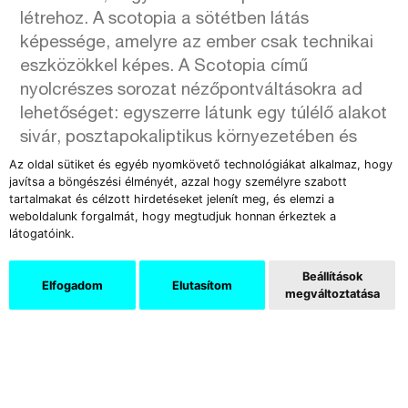
létrehoz. A scotopia a sötétben látás
képessége, amelyre az ember csak technikai
eszközökkel képes. A Scotopia című
nyolcrészes sorozat nézőpontváltásokra ad
lehetőséget: egyszerre látunk egy túlélő alakot
sivár, posztapokaliptikus környezetében és
azt, hogy a technikai eszközök segítségével
Az oldal sütiket és egyéb nyomkövető technológiákat alkalmaz, hogy
javítsa a böngészési élményét, azzal hogy személyre szabott
mit láthat ő maga. A szinte groteszk figura
tartalmakat és célzott hirdetéseket jelenít meg, és elemzi a
tisztázatlan szerepben jelenik meg, nem tudni
weboldalunk forgalmát, hogy megtudjuk honnan érkeztek a
elkövető-e vagy áldozat. Esetleg mindkettő?
látogatóink.
Ő vagy mi nem látunk tisztán?
Beállítások
Elfogadom
Elutasítom
megváltoztatása
Támogatók