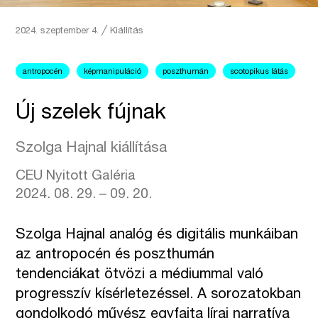
2024. szeptember 4.
╱
Kiállítás
antropocén
képmanipuláció
poszthumán
scotopikus látás
Új szelek fújnak
Szolga Hajnal kiállítása
CEU Nyitott Galéria
2024. 08. 29. – 09. 20.
Szolga Hajnal analóg és digitális munkáiban
az antropocén és poszthumán
tendenciákat ötvözi a médiummal való
progresszív kísérletezéssel. A sorozatokban
gondolkodó művész egyfajta lírai narratíva