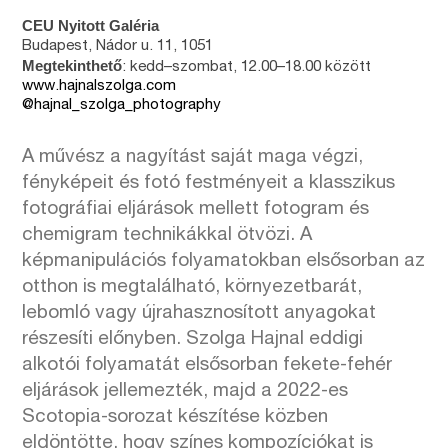
CEU Nyitott Galéria
Budapest, Nádor u. 11, 1051
Megtekinthető
: kedd–szombat, 12.00–18.00 között
www.hajnalszolga.com
@hajnal_szolga_
photography
A művész a nagyítást saját maga végzi,
fényképeit és fotó festményeit a klasszikus
fotográfiai eljárások mellett fotogram és
chemigram technikákkal ötvözi. A
képmanipulációs folyamatokban elsősorban az
otthon is megtalálható, környezetbarát,
lebomló vagy újrahasznosított anyagokat
részesíti előnyben. Szolga Hajnal eddigi
alkotói folyamatát elsősorban fekete-fehér
eljárások jellemezték, majd a 2022-es
Scotopia-sorozat készítése közben
eldöntötte, hogy színes kompozíciókat is