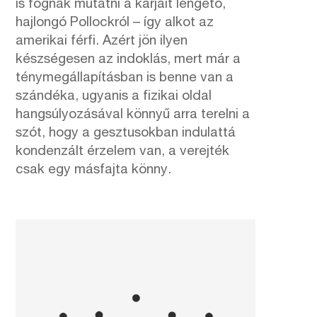
is fognak mutatni a karjait lengető,
hajlongó Pollockról – így alkot az
amerikai férfi. Azért jön ilyen
készségesen az indoklás, mert már a
ténymegállapításban is benne van a
szándéka, ugyanis a fizikai oldal
hangsúlyozásával könnyű arra terelni a
szót, hogy a gesztusokban indulattá
kondenzált érzelem van, a verejték
csak egy másfajta könny.