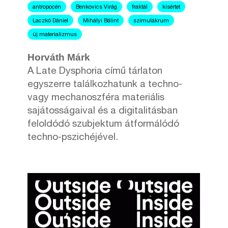
antropocén
Benkovics Virág
fraktál
kísértet
Laczkó Dániel
Mihályi Bálint
szimulákrum
új materializmus
Horváth Márk
A Late Dysphoria című tárlaton
egyszerre találkozhatunk a techno-
vagy mechanoszféra materiális
sajátosságaival és a digitalitásban
feloldódó szubjektum átformálódó
techno-pszichéjével.