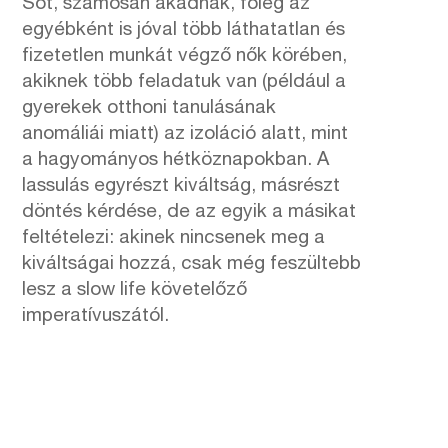
Sőt, számosan akadnak, főleg az
egyébként is jóval több láthatatlan és
fizetetlen munkát végző nők körében,
akiknek több feladatuk van (például a
gyerekek otthoni tanulásának
anomáliái miatt) az izoláció alatt, mint
a hagyományos hétköznapokban. A
lassulás egyrészt kiváltság, másrészt
döntés kérdése, de az egyik a másikat
feltételezi: akinek nincsenek meg a
kiváltságai hozzá, csak még feszültebb
lesz a slow life követelőző
imperatívuszától.