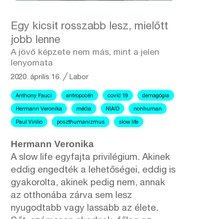
Egy kicsit rosszabb lesz, mielőtt
jobb lenne
A jövő képzete nem más, mint a jelen
lenyomata
2020. április 16.
╱
Labor
Anthony Fauci
antropocén
covid 19
demagógia
Hermann Veronika
média
NIAID
nonhuman
Paul Virilio
poszthumanizmus
slow life
Hermann Veronika
A slow life egyfajta privilégium. Akinek
eddig engedték a lehetőségei, eddig is
gyakorolta, akinek pedig nem, annak
az otthonába zárva sem lesz
nyugodtabb vagy lassabb az élete.