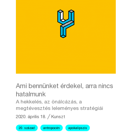
Ami bennünket érdekel, arra nincs
hatalmunk
A hekkelés, az önálcázás, a
megtévesztés leleményes stratégiái
2020. április 18.
╱
Kunszt
20. század
antropocén
apokalipszis