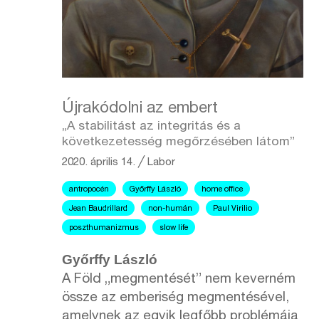
Újrakódolni az embert
„A stabilitást az integritás és a
következetesség megőrzésében látom”
2020. április 14.
╱
Labor
antropocén
Győrffy László
home office
Jean Baudrillard
non-humán
Paul Virilio
poszthumanizmus
slow life
Győrffy László
A Föld „megmentését” nem keverném
össze az emberiség megmentésével,
amelynek az egyik legfőbb problémája