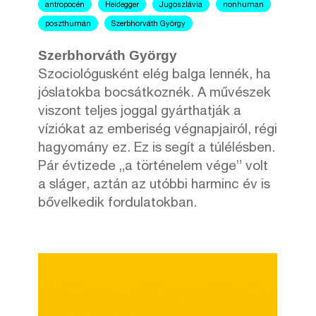
antropocén
Heidegger
Jugoszlávia
nonhuman
poszthumán
Szerbhorváth György
Szerbhorváth György
Szociológusként elég balga lennék, ha
jóslatokba bocsátkoznék. A művészek
viszont teljes joggal gyárthatják a
víziókat az emberiség végnapjairól, régi
hagyomány ez. Ez is segít a túlélésben.
Pár évtizede „a történelem vége” volt
a sláger, aztán az utóbbi harminc év is
bővelkedik fordulatokban.