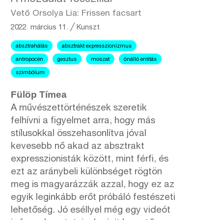
Vető Orsolya Lia: Frissen facsart
2022. március 11.
╱
Kunszt
absztrahálás
absztrakt expresszionizmus
antropocén
gesztus
moszat
önálló entitás
szimbólum
Fülöp Tímea
A művészettörténészek szeretik
felhívni a figyelmet arra, hogy más
stílusokkal összehasonlítva jóval
kevesebb nő akad az absztrakt
expresszionisták között, mint férfi, és
ezt az aránybeli különbséget rögtön
meg is magyarázzák azzal, hogy ez az
egyik leginkább erőt próbáló festészeti
lehetőség. Jó eséllyel még egy videót