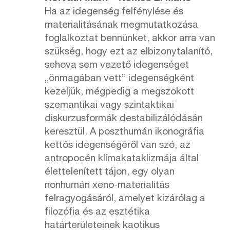
Ha az idegenség felfénylése és
materialitásának megmutatkozása
foglalkoztat bennünket, akkor arra van
szükség, hogy ezt az elbizonytalanító,
sehova sem vezető idegenséget
„önmagában vett” idegenségként
kezeljük, mégpedig a megszokott
szemantikai vagy szintaktikai
diskurzusformák destabilizálódásán
keresztül. A poszthumán ikonográfia
kettős idegenségéről van szó, az
antropocén klímakataklizmája által
élettelenített tájon, egy olyan
nonhumán xeno-materialitás
felragyogásáról, amelyet kizárólag a
filozófia és az esztétika
határterületeinek kaotikus