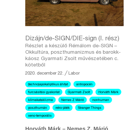
Dizájn/de-SIGN/DIE-sign (I. rész)
Részlet a készülő Rémálom de-SIGN –
Okkultúra, poszthumanizmus és barokk-
káosz Gyarmati Zsolt művészetében c.
kötetből
2020. december 22.
╱
Labor
(techno)apokaliptikus áhítat
antropocén
furcsásítási gyakorlat
Gyarmati Zsolt
Horváth Márk
klímakataklizma
Nemes Z Márió
nonhuman
poszthumán
retro-játék
Stranger Things
xeno-temporális
Horváth Márk – Nemes Z. Márió