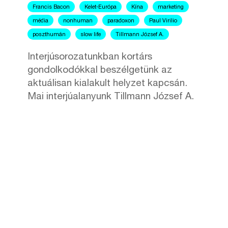
Francis Bacon
Kelet-Európa
Kína
marketing
média
nonhuman
paradoxon
Paul Virilio
poszthumán
slow life
Tillmann József A.
Interjúsorozatunkban kortárs
gondolkodókkal beszélgetünk az
aktuálisan kialakult helyzet kapcsán.
Mai interjúalanyunk Tillmann József A.