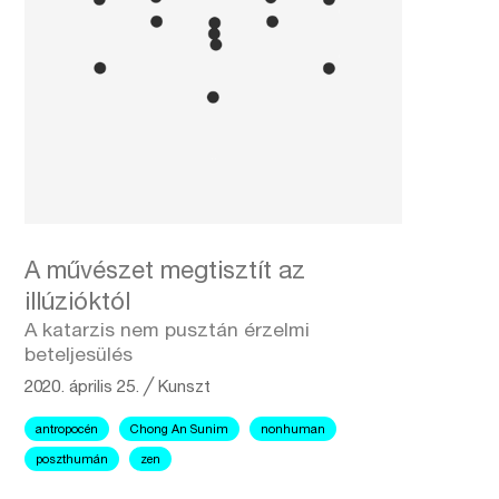
A művészet megtisztít az
illúzióktól
A katarzis nem pusztán érzelmi
beteljesülés
2020. április 25.
╱
Kunszt
antropocén
Chong An Sunim
nonhuman
poszthumán
zen