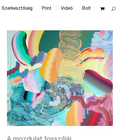
Szerkesztőség
Print
Videó
Bolt
A mozdulat fosszíliái