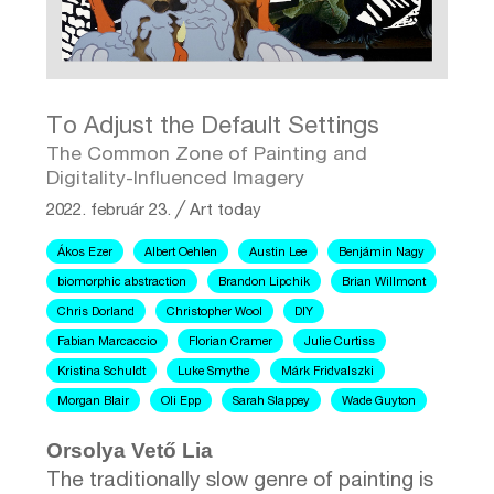
To Adjust the Default Settings
The Common Zone of Painting and
Digitality-Influenced Imagery
2022. február 23.
╱
Art today
Ákos Ezer
Albert Oehlen
Austin Lee
Benjámin Nagy
biomorphic abstraction
Brandon Lipchik
Brian Willmont
Chris Dorland
Christopher Wool
DIY
Fabian Marcaccio
Florian Cramer
Julie Curtiss
Kristina Schuldt
Luke Smythe
Márk Fridvalszki
Morgan Blair
Oli Epp
Sarah Slappey
Wade Guyton
Orsolya Vető Lia
The traditionally slow genre of painting is