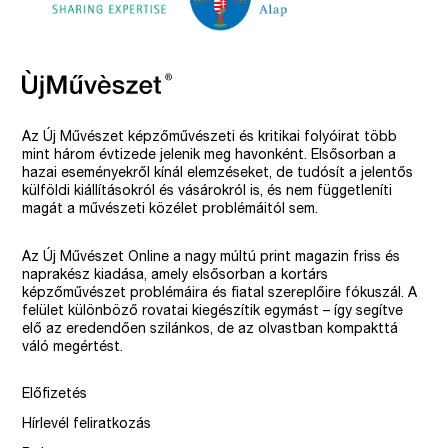
Az Új Művészet képzőművészeti és kritikai folyóirat több
mint három évtizede jelenik meg havonként. Elsősorban a
hazai eseményekről kínál elemzéseket, de tudósít a jelentős
külföldi kiállításokról és vásárokról is, és nem függetleníti
magát a művészeti közélet problémáitól sem.
Az Új Művészet Online a nagy múltú print magazin friss és
naprakész kiadása, amely elsősorban a kortárs
képzőművészet problémáira és fiatal szereplőire fókuszál. A
felület különböző rovatai kiegészítik egymást – így segítve
elő az eredendően szilánkos, de az olvastban kompakttá
váló megértést.
Előfizetés
Hírlevél feliratkozás