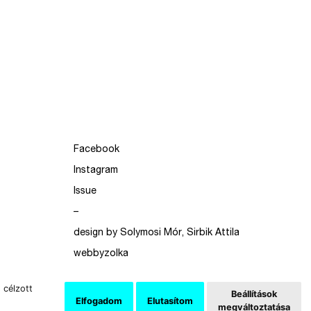
Facebook
Instagram
Issue
–
design by Solymosi Mór, Sirbik Attila
webbyzolka
 célzott
Beállítások
Elfogadom
Elutasítom
megváltoztatása