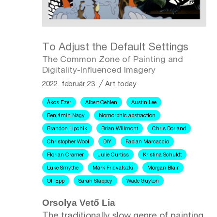
To Adjust the Default Settings
The Common Zone of Painting and
Digitality-Influenced Imagery
2022. február 23.
╱
Art today
Ákos Ezer
Albert Oehlen
Austin Lee
Benjámin Nagy
biomorphic abstraction
Brandon Lipchik
Brian Willmont
Chris Dorland
Christopher Wool
DIY
Fabian Marcaccio
Florian Cramer
Julie Curtiss
Kristina Schuldt
Luke Smythe
Márk Fridvalszki
Morgan Blair
Oli Epp
Sarah Slappey
Wade Guyton
Orsolya Vető Lia
The traditionally slow genre of painting