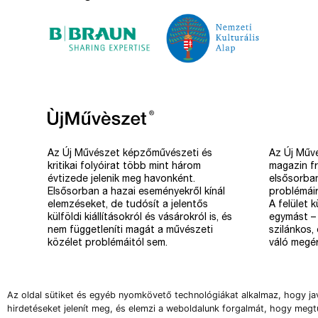
Az Új Művészet képzőművészeti és
Az Új Művé
kritikai folyóirat több mint három
magazin fr
évtizede jelenik meg havonként.
elsősorba
Elsősorban a hazai eseményekről kínál
problémáir
elemzéseket, de tudósít a jelentős
A felület 
külföldi kiállításokról és vásárokról is, és
egymást – 
nem függetleníti magát a művészeti
szilánkos,
közélet problémáitól sem.
váló megér
Az oldal sütiket és egyéb nyomkövető technológiákat alkalmaz, hogy ja
hirdetéseket jelenít meg, és elemzi a weboldalunk forgalmát, hogy megt
Copyright 2008-2026 Új Művészet