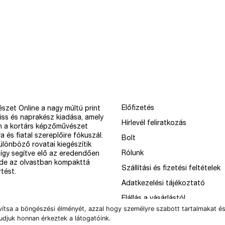
Előfizetés
szet Online a nagy múltú print
iss és naprakész kiadása, amely
Hírlevél feliratkozás
n a kortárs képzőművészet
a és fiatal szereplőire fókuszál.
Bolt
különböző rovatai kiegészítik
Rólunk
így segítve elő az eredendően
 de az olvastban kompakttá
Szállítási és fizetési feltételek
tést.
Adatkezelési tájékoztató
Elállás a vásárlástól
vítsa a böngészési élményét, azzal hogy személyre szabott tartalmakat és
udjuk honnan érkeztek a látogatóink.