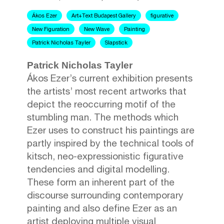
Ákos Ezer
Art+Text Budapest Gallery
figurative
New Figuration
New Wave
Painting
Patrick Nicholas Tayler
Slapstick
Patrick Nicholas Tayler
Ákos Ezer’s current exhibition presents
the artists’ most recent artworks that
depict the reoccurring motif of the
stumbling man. The methods which
Ezer uses to construct his paintings are
partly inspired by the technical tools of
kitsch, neo-expressionistic figurative
tendencies and digital modelling.
These form an inherent part of the
discourse surrounding contemporary
painting and also define Ezer as an
artist deploying multiple visual