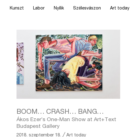
Kunszt
Labor
Nyílik
Szélesvászon
Art today
BOOM… CRASH… BANG…
Ákos Ezer’s One-Man Show at Art+Text
Budapest Gallery
2018. szeptember 18.
╱
Art today