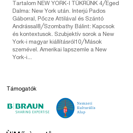
Tartalom NEW YORK-I TÜKRÜNK 4╱Eged
Dalma: New York után. Interjú Pados
Gáborral, Pőcze Attilával és Szántó
Andrással8╱Szombathy Bálint: Kapcsok
és kontextusok. Szubjektív sorok a New
York-i magyar kiállításról10╱Mások
szemével. Amerikai lapszemle a New
York-i...
Támogatók