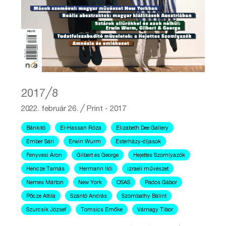
2017╱8
2022. február 26.
╱
Print - 2017
Bánkitó
El-Hassan Róza
Elizabeth Dee Gallery
Ember Sári
Erwin Wurm
Esterházy-díjasok
Fenyvesi Áron
Gilbert és George
Hejettes Szomlyazók
Hencze Tamás
Hermann Ildi
izraeli művészet
Nemes Márton
New York
OSAS
Pados Gábor
Pőcze Attila
Szántó András
Szombathy Bálint
Szurcsik József
Tomsics Emőke
Várnagy Tibor