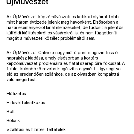
Az Új Művészet képzőművészeti és kritikai folyóirat több
mint három évtizede jelenik meg havonként. Elsősorban a
hazai eseményekről kínál elemzéseket, de tudósít a jelentős
külföldi kiállításokról és vásárokról is, és nem függetleníti
magát a művészeti közélet problémáitól sem.
Az Új Művészet Online a nagy múltú print magazin friss és
naprakész kiadása, amely elsősorban a kortárs
képzőművészet problémáira és fiatal szereplőire fókuszál. A
felület különböző rovatai kiegészítik egymást – így segítve
elő az eredendően szilánkos, de az olvastban kompakttá
váló megértést.
Előfizetés
Hírlevél feliratkozás
Bolt
Rólunk
Szállítási és fizetési feltételek